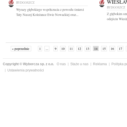
WIESŁA
BYDGOSZCZ
BYDGOSZCZ
Wyrazy głębokiego współczucia z powodu śmierci
Z głębokim sm
Taty Naszej Koleżance Ewie Nowackiej oraz...
odejściu Wiesł
« poprzednie
1
...
9
10
11
12
13
14
15
16
17
»
Copyright © Wyborcza sp. z o.o.
O nas
Staże u nas
Reklama
Polityka 
Ustawienia prywatności