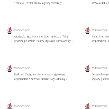
o śmierci Twojej Mamy wyrazy szczerego...
słowa otuchy z
BYDGOSZCZ
BYDGOSZCZ
Agnieszko łączymy się w żalu i smutku z Tobą i
Panu Arturowi
Rodziną po stracie Siostry Dyrekcja i pracownicy...
współczucia i
BYDGOSZCZ
BYDGOSZCZ
Darkowi Czołgowskiemu wyrazy głębokiego
Drogiej Henryc
współczucia z powodu śmierci Taty składają...
wyrazy głęboki
BYDGOSZCZ
BYDGOSZCZ