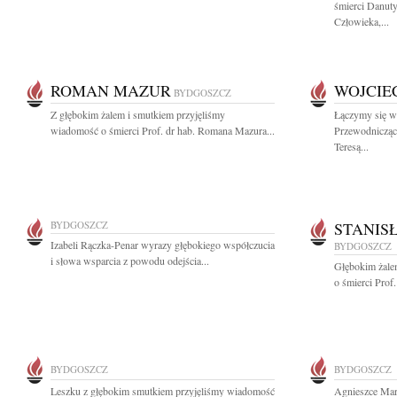
śmierci Danut
Człowieka,...
ROMAN MAZUR
WOJCIE
BYDGOSZCZ
Z głębokim żalem i smutkiem przyjęliśmy
Łączymy się w
wiadomość o śmierci Prof. dr hab. Romana Mazura...
Przewodnicząc
Teresą...
BYDGOSZCZ
STANIS
Izabeli Rączka-Penar wyrazy głębokiego współczucia
BYDGOSZCZ
i słowa wsparcia z powodu odejścia...
Głębokim żale
o śmierci Prof.
BYDGOSZCZ
BYDGOSZCZ
Leszku z głębokim smutkiem przyjęliśmy wiadomość
Agnieszce Mar