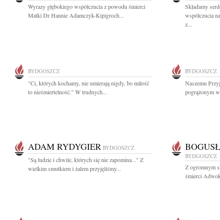
Wyrazy głębokiego współczucia z powodu śmierci
Składamy serd
Matki Dr Hannie Adamczyk-Kipigroch...
współczucia n
z...
BYDGOSZCZ
BYDGOSZCZ
"Ci, których kochamy, nie umierają nigdy, bo miłość
Naszemu Przyj
to nieśmiertelność." W trudnych...
pogrążonym w 
ADAM RYDYGIER
BOGUSŁ
BYDGOSZCZ
BYDGOSZCZ
"Są ludzie i chwile, których się nie zapomina..." Z
Z ogromnym s
wielkim smutkiem i żalem przyjęliśmy...
śmierci Adwoka