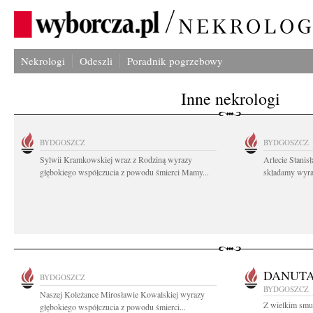
Nekrologi
Odeszli
Poradnik pogrzebowy
Inne nekrologi
BYDGOSZCZ
BYDGOSZCZ
Sylwii Kramkowskiej wraz z Rodziną wyrazy
Arlecie Stanis
głębokiego współczucia z powodu śmierci Mamy...
składamy wyraz
DANUTA
BYDGOSZCZ
BYDGOSZCZ
Naszej Koleżance Mirosławie Kowalskiej wyrazy
Z wielkim smu
głębokiego współczucia z powodu śmierci...