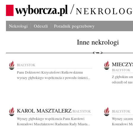
Nekrologi
Odeszli
Poradnik pogrzebowy
Inne nekrologi
MIECZY
BIAŁYSTOK
BIAŁYSTOK
Panu Doktorowi Krzysztofowi Rutkowskiemu
Z głębokim sm
wyrazy głębokiego współczucia z powodu śmierci...
odszedł od nas
KAROL MASZTALERZ
BIAŁYSTOK
BIAŁYSTOK
Wyrazy głębokiego współczucia Panu Karolowi
Wyrazy szczer
Konradowi Masztalerzowi Radnemu Rady Miasta...
Konradowi Mas