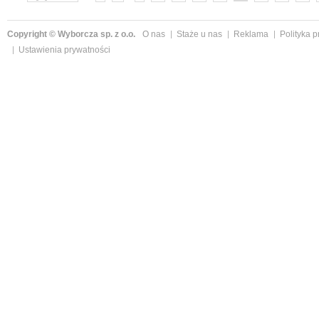
»
Copyright © Wyborcza sp. z o.o.
O nas
Staże u nas
Reklama
Polityka 
Ustawienia prywatności