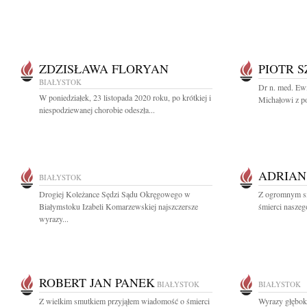
ZDZISŁAWA FLORYAN
PIOTR S
BIAŁYSTOK
Dr n. med. Ew
W poniedziałek, 23 listopada 2020 roku, po krótkiej i
Michałowi z po
niespodziewanej chorobie odeszła...
ADRIAN
BIAŁYSTOK
Drogiej Koleżance Sędzi Sądu Okręgowego w
Z ogromnym s
Białymstoku Izabeli Komarzewskiej najszczersze
śmierci naszego
wyrazy...
ROBERT JAN PANEK
BIAŁYSTOK
BIAŁYSTOK
Z wielkim smutkiem przyjąłem wiadomość o śmierci
Wyrazy głębok