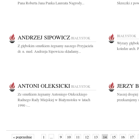
Pana Roberta Jana Panka Laureata Nagrody...
Skreczki z pow
ANDRZEJ SIPOWICZ
BIAŁYSTOK
BIAŁYSTOK
Wyrazy głębok
Z głębokim smutkiem żegnamy naszego Przyjaciela
koledze arch. 
dr. n. med. Andrzeja Sipowicza składamy...
ANTONI OLEKSICKI
JERZY 
BIAŁYSTOK
Ze smutkiem żegnamy Antoniego Oleksickiego
Naszej drogiej
Radnego Rady Miejskiej w Białymstoku w latach
przekazujemy s
1990 -...
« poprzednie
1
...
9
10
11
12
13
14
15
16
17