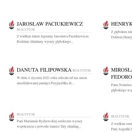
JAROSŁAW PACIUKIEWICZ
HENRYK
BIAŁYSTOK
Z głębokim ża
Z wielkim żalem żegnamy Jarosława Paciukiewicza
Doktora Henryk
Rodzinie składamy wyrazy głębokiego...
DANUTA FILIPOWSKA
MIROSŁ
BIAŁYSTOK
FEDORO
W dniu 4 stycznia 2021 roku odeszła od nas nasza
nieodżałowanej pamięci Przyjaciółka dr...
Panu Notarius
głębokiego wsp
BIAŁYSTOK
BIAŁYSTOK
Pani Mariannie Rydzewskiej serdeczne wyrazy
Z wielkim smu
współczucia z powodu śmierci Taty składają...
Pani Angeliki 