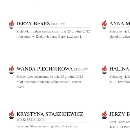
JERZY BEREŚ
ANNA M
KRAKÓW
Z głębokim żalem zawiadamiamy, że 25 grudnia 2012
Spieszmy się k
roku zmarł w Krakowie Jerzy Bereś rzeźbiarz i...
głębokim żalem
WANDA PIECHNIKOWA
HALINA
KRAKÓW
Z żalem zawiadamiamy, że dnia 25 grudnia 2012
Spieszmy się k
roku opatrzona świętymi sakramentami, zmarła
ks. J. Twardow
nasza...
KRYSTYNA STASZKIEWICZ
JERZY 
WIEK: 85
KRAKÓW
Jerzy Bereś ar
Krystyna Staszkiewicz najukochańsza Żona,
Teść, Brat Prze