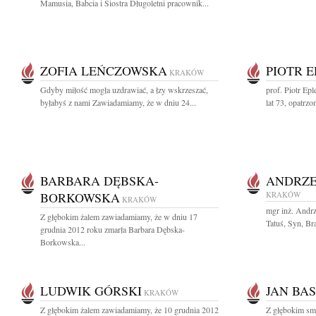
Mamusia, Babcia i Siostra Długoletni pracownik...
ZOFIA LEŃCZOWSKA
PIOTR 
KRAKÓW
Gdyby miłość mogła uzdrawiać, a łzy wskrzeszać,
prof. Piotr Ep
byłabyś z nami Zawiadamiamy, że w dniu 24...
lat 73, opatrz
BARBARA DĘBSKA-
ANDRZE
BORKOWSKA
KRAKÓW
KRAKÓW
mgr inż. Andr
Z głębokim żalem zawiadamiamy, że w dniu 17
Tatuś, Syn, Bra
grudnia 2012 roku zmarła Barbara Dębska-
Borkowska...
LUDWIK GÓRSKI
JAN BA
KRAKÓW
Z głębokim żalem zawiadamiamy, że 10 grudnia 2012
Z głębokim sm