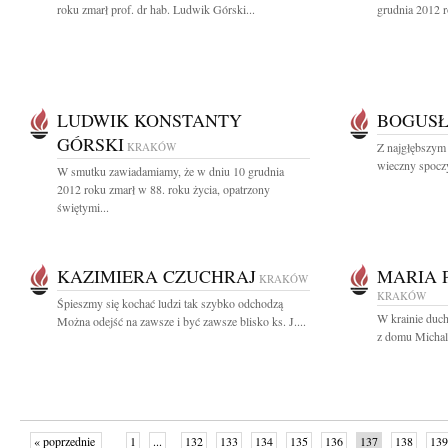
roku zmarł prof. dr hab. Ludwik Górski...
grudnia 2012 ro
LUDWIK KONSTANTY
BOGUS
GÓRSKI
KRAKÓW
Z najgłębszym
wieczny spocz
W smutku zawiadamiamy, że w dniu 10 grudnia
2012 roku zmarł w 88. roku życia, opatrzony
świętymi...
KAZIMIERA CZUCHRAJ
MARIA 
KRAKÓW
KRAKÓW
Śpieszmy się kochać ludzi tak szybko odchodzą
W krainie duch
Można odejść na zawsze i być zawsze blisko ks. J....
z domu Michal
« poprzednie
1
...
132
133
134
135
136
137
138
139