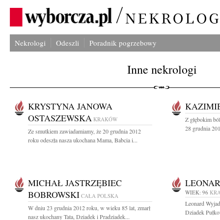
Nekrologi
Odeszli
Poradnik pogrzebowy
Inne nekrologi
KRYSTYNA JANOWA
KAZIMI
OSTASZEWSKA
KRAKÓW
Z głębokim bó
28 grudnia 201
Ze smutkiem zawiadamiamy, że 20 grudnia 2012
roku odeszła nasza ukochana Mama, Babcia i...
MICHAŁ JASTRZĘBIEC
LEONAR
BOBROWSKI
WIEK: 96
KR
CAŁA POLSKA
Leonard Wyjad
W dniu 23 grudnia 2012 roku, w wieku 85 lat, zmarł
Dziadek Pułkow
nasz ukochany Tata, Dziadek i Pradziadek...