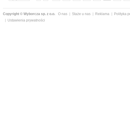
następne »
Copyright © Wyborcza sp. z o.o.
O nas
Staże u nas
Reklama
Polityka 
Ustawienia prywatności