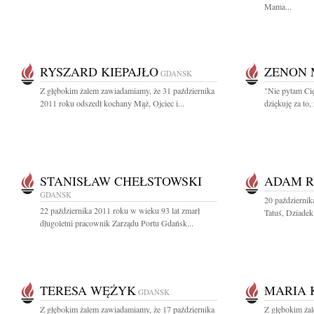
Mama...
RYSZARD KIEPAJŁO
ZENON 
GDAŃSK
Z głębokim żalem zawiadamiamy, że 31 października
"Nie pytam Cię
2011 roku odszedł kochany Mąż, Ojciec i...
dziękuję za to,
STANISŁAW CHEŁSTOWSKI
ADAM 
GDAŃSK
20 październi
22 października 2011 roku w wieku 93 lat zmarł
Tatuś, Dziadek
długoletni pracownik Zarządu Portu Gdańsk...
TERESA WĘŻYK
MARIA 
GDAŃSK
Z głębokim żalem zawiadamiamy, że 17 października
Z głębokim ża