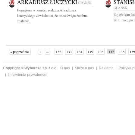
ARKADIUSZ ŁUCZYCKI
STANIS
GDAŃSK
GDAŃSK
Pogrążona w smutku rodzina Arkadiusza
Z głębokim żal
Łuczyckiego zawiadamia, że msza święta żałobna
2011 roku po dł
zostanie...
« poprzednie
1
...
132
133
134
135
136
137
138
139
następne »
Copyright © Wyborcza sp. z o.o.
O nas
Staże u nas
Reklama
Polityka 
Ustawienia prywatności