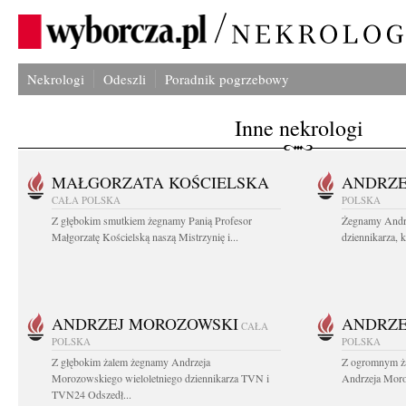
Nekrologi
Odeszli
Poradnik pogrzebowy
Inne nekrologi
MAŁGORZATA KOŚCIELSKA
ANDRZE
CAŁA POLSKA
POLSKA
Z głębokim smutkiem żegnamy Panią Profesor
Żegnamy Andr
Małgorzatę Kościelską naszą Mistrzynię i...
dziennikarza, 
ANDRZEJ MOROZOWSKI
ANDRZE
CAŁA
POLSKA
POLSKA
Z głębokim żalem żegnamy Andrzeja
Z ogromnym ża
Morozowskiego wieloletniego dziennikarza TVN i
Andrzeja Moro
TVN24 Odszedł...