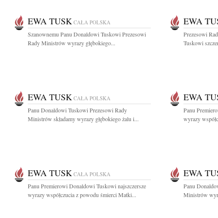
EWA TUSK
EWA TU
CAŁA POLSKA
Szanownemu Panu Donaldowi Tuskowi Prezesowi
Prezesowi Rad
Rady Ministrów wyrazy głębokiego...
Tuskowi szczer
EWA TUSK
EWA TU
CAŁA POLSKA
Panu Donaldowi Tuskowi Prezesowi Rady
Panu Premiero
Ministrów składamy wyrazy głębokiego żalu i...
wyrazy współcz
EWA TUSK
EWA TU
CAŁA POLSKA
Panu Premierowi Donaldowi Tuskowi najszczersze
Panu Donaldo
wyrazy współczucia z powodu śmierci Matki...
Ministrów wyra