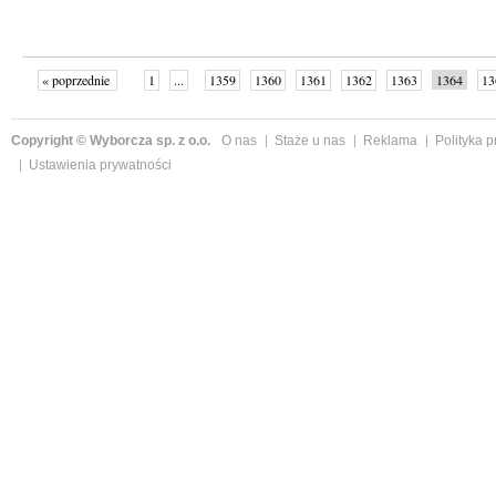
« poprzednie
1
...
1359
1360
1361
1362
1363
1364
13
następne »
Copyright © Wyborcza sp. z o.o.
O nas
Staże u nas
Reklama
Polityka 
Ustawienia prywatności