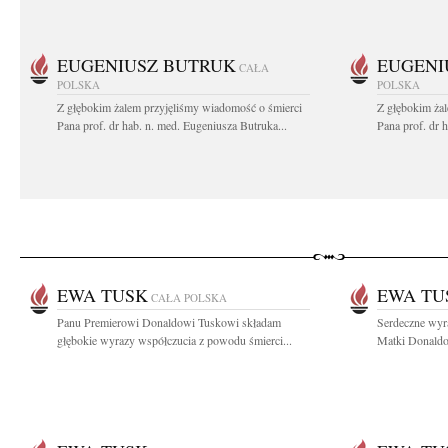
EUGENIUSZ BUTRUK
EUGENI
CAŁA
POLSKA
POLSKA
Z głębokim żalem przyjęliśmy wiadomość o śmierci
Z głębokim ża
Pana prof. dr hab. n. med. Eugeniusza Butruka...
Pana prof. dr 
EWA TUSK
EWA TU
CAŁA POLSKA
Panu Premierowi Donaldowi Tuskowi składam
Serdeczne wyr
głębokie wyrazy współczucia z powodu śmierci...
Matki Donaldow