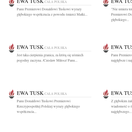
EWA TUSK
EWA TU
CAŁA POLSKA
Panu Premierowi Donaldowi Tuskowi wyrazy
"Nie umiera te
głębokiego współczucia z powodu śmierci Matki...
Premierowi D
głębokiego...
EWA TUSK
EWA TU
CAŁA POLSKA
Jest taka cierpienia granica, za którą się uśmiech
Panu Premiero
pogodny zaczyna. /Czesław Miłosz/ Panu...
najgłębsze i na
EWA TUSK
EWA TU
CAŁA POLSKA
Panu Donaldowi Tuskowi Premierowi
Z głębokim żal
Rzeczypospolitej Polskiej wyrazy głębokiego
wiadomość o ś
współczucia...
najgłębszego...