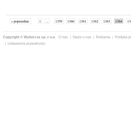
« poprzednie
1
...
1359
1360
1361
1362
1363
1364
13
następne »
Copyright © Wyborcza sp. z o.o.
O nas
Staże u nas
Reklama
Polityka 
Ustawienia prywatności