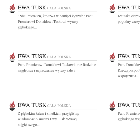
EWA TUSK
EWA TU
CAŁA POLSKA
"Nie umiera ten, kto trwa w pamięci żywych" Panu
Jest taka cierp
Premierowi Donaldowi Tuskowi wyrazy
pogodny zaczyn
głębokiego...
EWA TUSK
EWA TU
CAŁA POLSKA
Panu Premierowi Donaldowi Tuskowi oraz Rodzinie
Panu Donaldo
najgłębsze i najszczersze wyrazy żalu i...
Rzeczypospolit
współczucia...
EWA TUSK
EWA TU
CAŁA POLSKA
Z głębokim żalem i smutkiem przyjęliśmy
Panu Premier
wiadomość o śmierci Ewy Tusk Wyrazy
głębokiego wsp
najgłębszego...