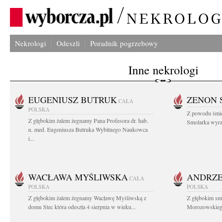
Nekrologi
Odeszli
Poradnik pogrzebowy
Inne nekrologi
EUGENIUSZ BUTRUK
ZENON 
CAŁA
POLSKA
Z powodu śmie
Z głębokim żalem żegnamy Pana Profesora dr. hab.
Smolarka wyraz
n. med. Eugeniusza Butruka Wybitnego Naukowca
i...
WACŁAWA MYŚLIWSKA
ANDRZE
CAŁA
POLSKA
POLSKA
Z głębokim żalem żegnamy Wacławę Myśliwską z
Z głębokim sm
domu Stec która odeszła 4 sierpnia w wieku...
Morozowskiego 