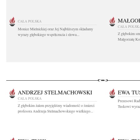
MAŁGOR
CAŁA POLSKA
CAŁA POLSK
Monice Mielnickiej oraz Jej Najbliższym składamy
Z głębokim sm
wyrazy głębokiego współczucia i słowa...
Małgorzatę Koś
ANDRZEJ STELMACHOWSKI
EWA TU
CAŁA POLSKA
Prezesowi Rad
Z głębokim żalem przyjęliśmy wiadomość o śmierci
Tuskowi wyrazy
profesora Andrzeja Stelmachowskiego wielkiego...