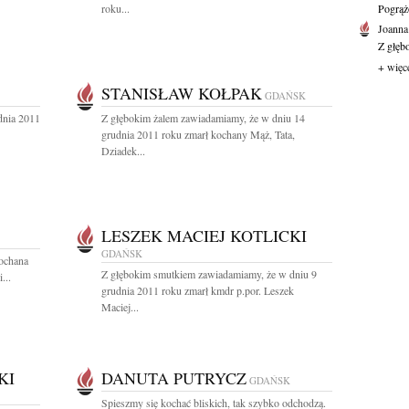
roku...
Pogrąż
Joanna
Z głęb
+ więc
STANISŁAW KOŁPAK
GDAŃSK
dnia 2011
Z głębokim żalem zawiadamiamy, że w dniu 14
grudnia 2011 roku zmarł kochany Mąż, Tata,
Dziadek...
LESZEK MACIEJ KOTLICKI
GDAŃSK
kochana
Z głębokim smutkiem zawiadamiamy, że w dniu 9
...
grudnia 2011 roku zmarł kmdr p.por. Leszek
Maciej...
KI
DANUTA PUTRYCZ
GDAŃSK
Spieszmy się kochać bliskich, tak szybko odchodzą.