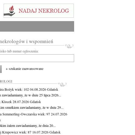
 nekrologów i wspomnień
wisko lub numer ogłoszenia:
+ szukanie zaawansowane
KROLOGI
ira Bożyk
wiek: 102
04.08.2026
Gdańsk
m zawiadamiamy, że w dniu 25 lipca 2026...
 Klocek
28.07.2026
Gdańsk
kim smutkiem zawiadamiamy, że w dniu 29...
a Semmerling-Owczarska
wiek: 97
24.07.2026
k
okim żalem zawiadamiamy, że dnia 20...
j Krupowicz
wiek: 87
16.07.2026
Gdańsk