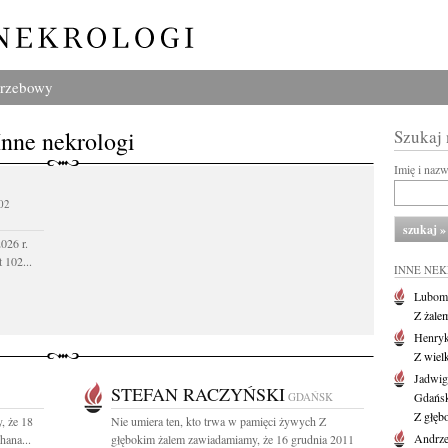
grzebowy
Inne nekrologi
Szukaj
Imię i naz
02
026 r.
 102...
INNE NE
Lubom
Z żale
Henryk
Z wiel
Jadwig
STEFAN RACZYŃSKI
GDAŃSK
Gdańs
Z głęb
, że 18
Nie umiera ten, kto trwa w pamięci żywych Z
Andrze
hana...
głębokim żalem zawiadamiamy, że 16 grudnia 2011