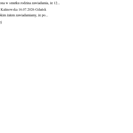
ona w smutku rodzina zawiadamia, że 12...
 Kalinowska
16.07.2026
Gdańsk
okim żalem zawiadamiamy, że po...
ej