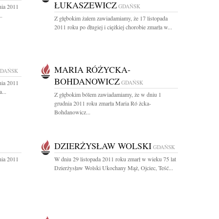
ŁUKASZEWICZ
nia 2011
GDAŃSK
.
Z głębokim żalem zawiadamiamy, że 17 listopada
2011 roku po długiej i ciężkiej chorobie zmarła w...
MARIA RÓŻYCKA-
DAŃSK
BOHDANOWICZ
nia 2011
GDAŃSK
...
Z głębokim bólem zawiadamiamy, że w dniu 1
grudnia 2011 roku zmarła Maria Ró żcka-
Bohdanowicz...
DZIERŻYSŁAW WOLSKI
GDAŃSK
nia 2011
W dniu 29 listopada 2011 roku zmarł w wieku 75 lat
Dzierżysław Wolski Ukochany Mąż, Ojciec, Teść...