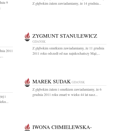
dniu 9
Z głębokim żalem zawiadamiamy, że 14 grudnia...
k
ZYGMUNT STANULEWICZ
GDAŃSK
Z głębokim smutkiem zawiadamiamy, że 11 grudnia
dnia 2011
2011 roku odszedł od nas najukochańszy Mąż,...
...
MAREK SUDAK
GDAŃSK
Z głębokim żalem i smutkiem zawiadamiamy, że 6
grudnia 2011 roku zmarł w wieku 44 lat nasz...
ej i
ieku...
IWONA CHMIELEWSKA-