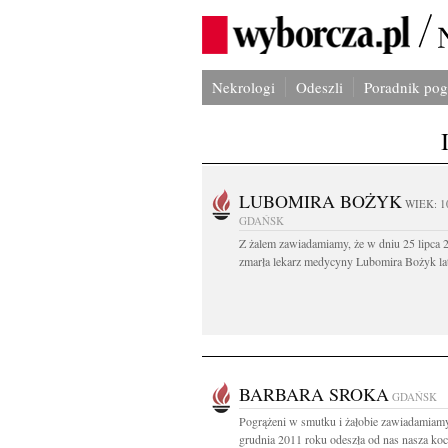
Nekrologi
Odeszli
Poradnik po
LUBOMIRA BOŻYK
WIEK: 1
GDAŃSK
Z żalem zawiadamiamy, że w dniu 25 lipca 2
zmarła lekarz medycyny Lubomira Bożyk lat
BARBARA SROKA
GDAŃSK
Pogrążeni w smutku i żałobie zawiadamiamy
grudnia 2011 roku odeszła od nas nasza koc