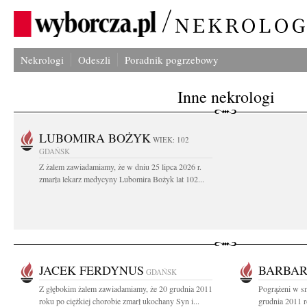
Nekrologi
Odeszli
Poradnik pogrzebowy
Inne nekrologi
LUBOMIRA BOŻYK
WIEK: 102
GDAŃSK
Z żalem zawiadamiamy, że w dniu 25 lipca 2026 r.
zmarła lekarz medycyny Lubomira Bożyk lat 102...
JACEK FERDYNUS
BARBAR
GDAŃSK
Z głębokim żalem zawiadamiamy, że 20 grudnia 2011
Pogrążeni w sm
roku po ciężkiej chorobie zmarł ukochany Syn i...
grudnia 2011 r