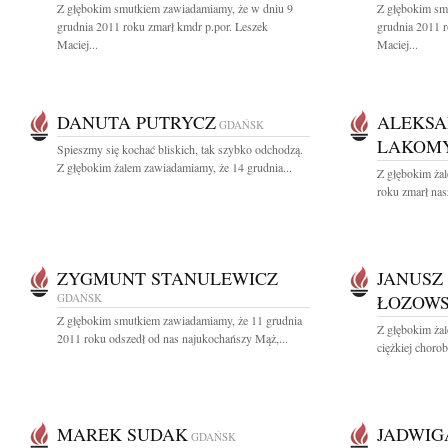
Z głębokim smutkiem zawiadamiamy, że w dniu 9
Z głębokim sm
grudnia 2011 roku zmarł kmdr p.por. Leszek
grudnia 2011 r
Maciej...
Maciej...
DANUTA PUTRYCZ
ALEKSA
GDAŃSK
LAKOM
Spieszmy się kochać bliskich, tak szybko odchodzą.
Z głębokim żalem zawiadamiamy, że 14 grudnia...
Z głębokim ża
roku zmarł nas
ZYGMUNT STANULEWICZ
JANUSZ
GDAŃSK
ŁOZOWS
Z głębokim smutkiem zawiadamiamy, że 11 grudnia
Z głębokim żal
2011 roku odszedł od nas najukochańszy Mąż,...
ciężkiej choro
MAREK SUDAK
JADWIG
GDAŃSK