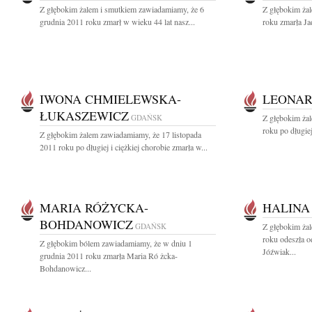
Z głębokim żalem i smutkiem zawiadamiamy, że 6
Z głębokim ża
grudnia 2011 roku zmarł w wieku 44 lat nasz...
roku zmarła J
IWONA CHMIELEWSKA-
LEONAR
ŁUKASZEWICZ
GDAŃSK
Z głębokim ża
roku po długiej
Z głębokim żalem zawiadamiamy, że 17 listopada
2011 roku po długiej i ciężkiej chorobie zmarła w...
MARIA RÓŻYCKA-
HALINA
BOHDANOWICZ
GDAŃSK
Z głębokim ża
roku odeszła 
Z głębokim bólem zawiadamiamy, że w dniu 1
Jóźwiak...
grudnia 2011 roku zmarła Maria Ró żcka-
Bohdanowicz...