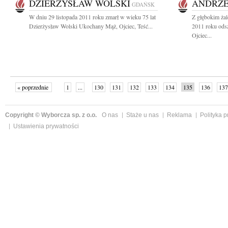
DZIERŻYSŁAW WOLSKI
ANDRZE
GDAŃSK
W dniu 29 listopada 2011 roku zmarł w wieku 75 lat
Z głębokim żal
Dzierżysław Wolski Ukochany Mąż, Ojciec, Teść...
2011 roku ods
Ojciec...
« poprzednie
1
...
130
131
132
133
134
135
136
137
następne »
Copyright © Wyborcza sp. z o.o.
O nas
Staże u nas
Reklama
Polityka 
Ustawienia prywatności