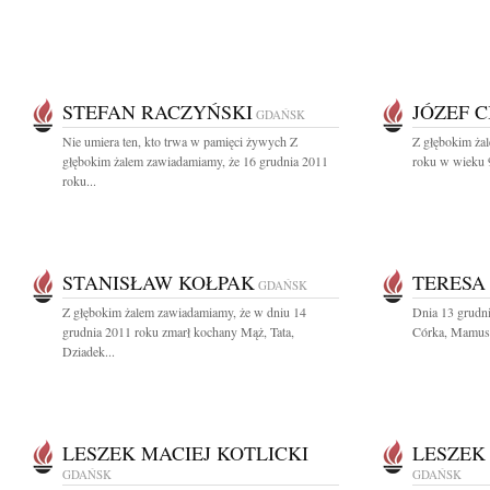
STEFAN RACZYŃSKI
JÓZEF 
GDAŃSK
Nie umiera ten, kto trwa w pamięci żywych Z
Z głębokim ża
głębokim żalem zawiadamiamy, że 16 grudnia 2011
roku w wieku 9
roku...
STANISŁAW KOŁPAK
TERESA
GDAŃSK
Z głębokim żalem zawiadamiamy, że w dniu 14
Dnia 13 grudn
grudnia 2011 roku zmarł kochany Mąż, Tata,
Córka, Mamusia
Dziadek...
LESZEK MACIEJ KOTLICKI
LESZEK
GDAŃSK
GDAŃSK