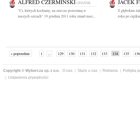
ALFRED CZERMIŃSKI
JACEK 
GDAŃSK
"Ci, których kochamy, na zawsze pozostaną w
Z głębokim ża
naszych sercach" 19 grudnia 2011 roku zmarł nasz...
roku po ciężki
« poprzednie
1
...
129
130
131
132
133
134
135
136
następne »
Copyright © Wyborcza sp. z o.o.
O nas
Staże u nas
Reklama
Polityka 
Ustawienia prywatności