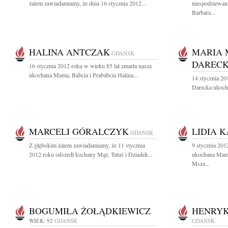
żalem zawiadamiamy, że dnia 16 stycznia 2012...
niespodziewani
Barbara...
HALINA ANTCZAK
MARIA 
GDAŃSK
DAREC
16 stycznia 2012 roku w wieku 85 lat zmarła nasza
ukochana Mama, Babcia i Prababcia Halina...
14 stycznia 2
Darecka ukocha
MARCELI GÓRALCZYK
LIDIA 
GDAŃSK
Z głębokim żalem zawiadamiamy, że 11 stycznia
9 stycznia 201
2012 roku odszedł kochany Mąż, Tatuś i Dziadek...
ukochana Mama
Msza...
BOGUMIŁA ŻOŁĄDKIEWICZ
HENRYK
WIEK: 92
GDAŃSK
GDAŃSK