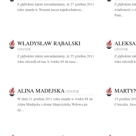
Z głębokim żalem zawiadamiamy, że 27 grudnia 2011
Z głębokim żal
roku zmarła w Toruniu nasza najukochańsza...
wiadomość o ś
Pani...
WŁADYSŁAW RĄBALSKI
ALEKSA
GDAŃSK
GDAŃSK
Z głębokim żalem zawiadamiamy, że 25 grudnia 2011
Z głębokim ża
roku odszedł od nas w wieku 69 lat nasz...
roku odszedł k
ALINA MADEJSKA
MARTY
GDAŃSK
W dniu 21 grudnia 2011 roku zmarła w wieku 88 lat
19 grudnia 201
Alina Madejska z domu Słupczyńska Wdowa po
Córeczka, Sios
śp....