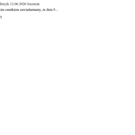
 Decyk
12.06.2026
Szczecin
kim smutkiem zawiadamiamy, że dnia 9...
ej