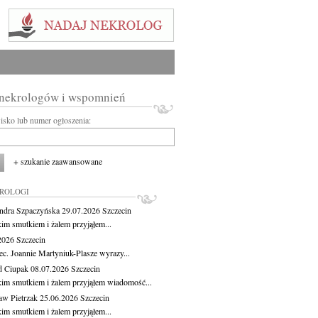
 nekrologów i wspomnień
wisko lub numer ogłoszenia:
+ szukanie zaawansowane
KROLOGI
ndra Szpaczyńska
29.07.2026
Szczecin
kim smutkiem i żalem przyjąłem...
.2026
Szczecin
ec. Joannie Martyniuk-Plasze wyrazy...
d Ciupak
08.07.2026
Szczecin
kim smutkiem i żalem przyjąłem wiadomość...
aw Pietrzak
25.06.2026
Szczecin
kim smutkiem i żalem przyjąłem...