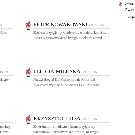
Zenon
Z wiel
+ więc
PIOTR NOWAKOWSKI
IN
SZCZECIN
śnia
Z żalem przyjęliśmy wiadomość o śmierci kpt. ż.w.
Piotra Nowakowskiego byłego dyrektora Urzędu...
FELICJA MILUSKA
ECIN
SZCZECIN
skiego
Naszej drogiej Koleżance Iwonie Miluskiej
...
najgłębsze wyrazy współczucia i żalu z powodu...
KRZYSZTOF LOBA
SZCZECIN
paniałą
Z ogromnym smutkiem i żalem przyjęliśmy
 Gaweł...
wiadomość o przedwczesnej śmierci naszego...