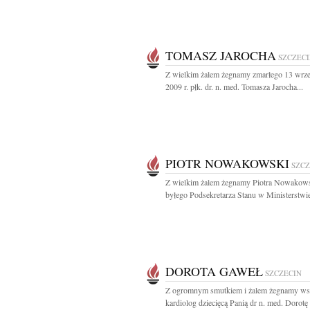
TOMASZ JAROCHA
SZCZEC
Z wielkim żalem żegnamy zmarłego 13 wrze
2009 r. płk. dr. n. med. Tomasza Jarocha...
PIOTR NOWAKOWSKI
SZCZ
Z wielkim żalem żegnamy Piotra Nowakow
byłego Podsekretarza Stanu w Ministerstwie
DOROTA GAWEŁ
SZCZECIN
Z ogromnym smutkiem i żalem żegnamy ws
kardiolog dziecięcą Panią dr n. med. Dorotę