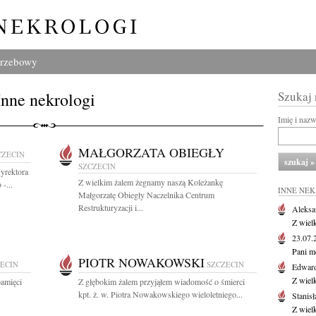
grzebowy
Inne nekrologi
Szukaj
Imię i naz
MAŁGORZATA OBIEGŁY
CZECIN
SZCZECIN
yrektora
Z wielkim żalem żegnamy naszą Koleżankę
-...
INNE NE
Małgorzatę Obiegły Naczelnika Centrum
Restrukturyzacji i...
Aleksa
Z wiel
23.07
Pani m
PIOTR NOWAKOWSKI
ECIN
SZCZECIN
Edwar
Z wiel
pamięci
Z głębokim żalem przyjąłem wiadomość o śmierci
kpt. ż. w. Piotra Nowakowskiego wieloletniego...
Stanisł
Z wiel