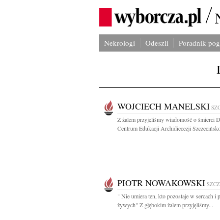
Nekrologi
Odeszli
Poradnik po
WOJCIECH MANELSKI
SZ
Z żalem przyjęliśmy wiadomość o śmierci D
Centrum Edukacji Archidiecezji Szczecińsko 
PIOTR NOWAKOWSKI
SZCZ
" Nie umiera ten, kto pozostaje w sercach i 
żywych" Z głębokim żalem przyjęliśmy...