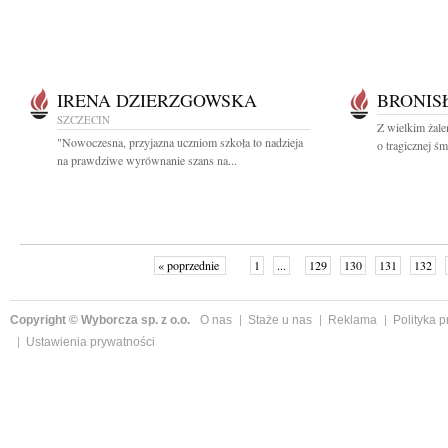
IRENA DZIERZGOWSKA
BRONIS
SZCZECIN
Z wielkim żal
"Nowoczesna, przyjazna uczniom szkoła to nadzieja
o tragicznej śm
na prawdziwe wyrównanie szans na...
« poprzednie
1
...
129
130
131
132
Copyright © Wyborcza sp. z o.o.
O nas
Staże u nas
Reklama
Polityka 
Ustawienia prywatności