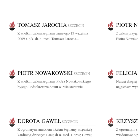
TOMASZ JAROCHA
PIOTR 
SZCZECIN
Z wielkim żalem żegnamy zmarłego 13 września
Z żalem przyję
2009 r. płk. dr. n. med. Tomasza Jarocha...
Piotra Nowako
PIOTR NOWAKOWSKI
FELICJ
SZCZECIN
Z wielkim żalem żegnamy Piotra Nowakowskiego
Naszej drogiej
byłego Podsekretarza Stanu w Ministerstwie...
najgłębsze wyr
DOROTA GAWEŁ
KRZYSZ
SZCZECIN
Z ogromnym smutkiem i żalem żegnamy wspaniałą
Z ogromnym sm
kardiolog dziecięcą Panią dr n. med. Dorotę Gaweł...
wiadomość o pr