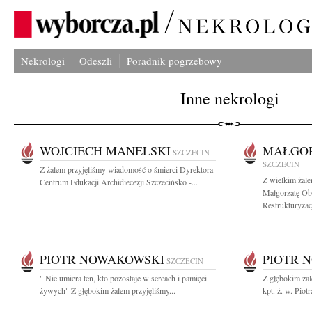
Nekrologi
Odeszli
Poradnik pogrzebowy
Inne nekrologi
WOJCIECH MANELSKI
MAŁGOR
SZCZECIN
SZCZECIN
Z żalem przyjęliśmy wiadomość o śmierci Dyrektora
Z wielkim żal
Centrum Edukacji Archidiecezji Szczecińsko -...
Małgorzatę Ob
Restrukturyzacji
PIOTR NOWAKOWSKI
PIOTR 
SZCZECIN
" Nie umiera ten, kto pozostaje w sercach i pamięci
Z głębokim ża
żywych" Z głębokim żalem przyjęliśmy...
kpt. ż. w. Pio