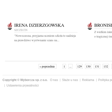
IRENA DZIERZGOWSKA
BRONIS
SZCZECIN
Z wielkim żal
"Nowoczesna, przyjazna uczniom szkoła to nadzieja
o tragicznej śm
na prawdziwe wyrównanie szans na...
« poprzednie
1
...
129
130
131
132
Copyright © Wyborcza sp. z o.o.
O nas
Staże u nas
Reklama
Polityka 
Ustawienia prywatności