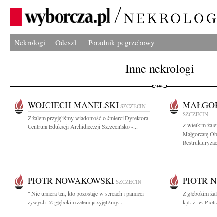
Nekrologi
Odeszli
Poradnik pogrzebowy
Inne nekrologi
WOJCIECH MANELSKI
MAŁGOR
SZCZECIN
SZCZECIN
Z żalem przyjęliśmy wiadomość o śmierci Dyrektora
Z wielkim żal
Centrum Edukacji Archidiecezji Szczecińsko -...
Małgorzatę Ob
Restrukturyzacji
PIOTR NOWAKOWSKI
PIOTR 
SZCZECIN
" Nie umiera ten, kto pozostaje w sercach i pamięci
Z głębokim ża
żywych" Z głębokim żalem przyjęliśmy...
kpt. ż. w. Pio