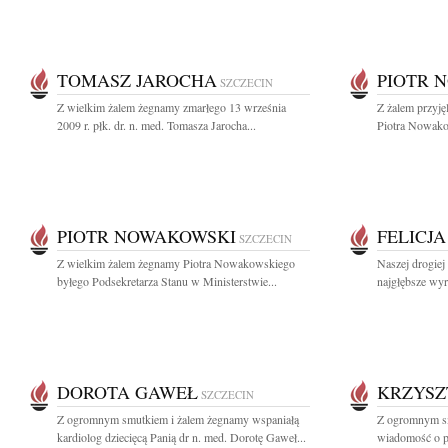
TOMASZ JAROCHA
PIOTR 
SZCZECIN
Z wielkim żalem żegnamy zmarłego 13 września
Z żalem przyję
2009 r. płk. dr. n. med. Tomasza Jarocha...
Piotra Nowako
PIOTR NOWAKOWSKI
FELICJ
SZCZECIN
Z wielkim żalem żegnamy Piotra Nowakowskiego
Naszej drogiej
byłego Podsekretarza Stanu w Ministerstwie...
najgłębsze wyr
DOROTA GAWEŁ
KRZYSZ
SZCZECIN
Z ogromnym smutkiem i żalem żegnamy wspaniałą
Z ogromnym sm
kardiolog dziecięcą Panią dr n. med. Dorotę Gaweł...
wiadomość o pr