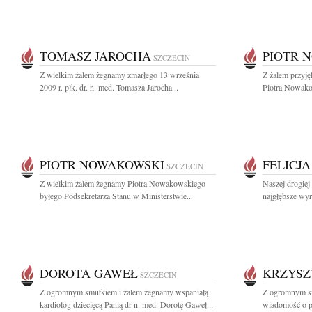
TOMASZ JAROCHA
PIOTR 
SZCZECIN
Z wielkim żalem żegnamy zmarłego 13 września
Z żalem przyję
2009 r. płk. dr. n. med. Tomasza Jarocha...
Piotra Nowako
PIOTR NOWAKOWSKI
FELICJ
SZCZECIN
Z wielkim żalem żegnamy Piotra Nowakowskiego
Naszej drogiej
byłego Podsekretarza Stanu w Ministerstwie...
najgłębsze wyr
DOROTA GAWEŁ
KRZYSZ
SZCZECIN
Z ogromnym smutkiem i żalem żegnamy wspaniałą
Z ogromnym sm
kardiolog dziecięcą Panią dr n. med. Dorotę Gaweł...
wiadomość o pr