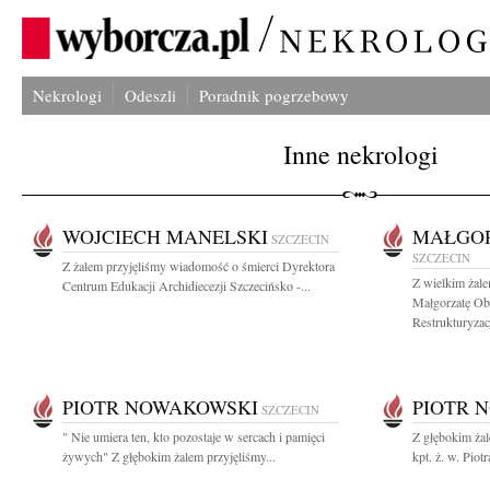
Nekrologi
Odeszli
Poradnik pogrzebowy
Inne nekrologi
WOJCIECH MANELSKI
MAŁGOR
SZCZECIN
SZCZECIN
Z żalem przyjęliśmy wiadomość o śmierci Dyrektora
Z wielkim żal
Centrum Edukacji Archidiecezji Szczecińsko -...
Małgorzatę Ob
Restrukturyzacji
PIOTR NOWAKOWSKI
PIOTR 
SZCZECIN
" Nie umiera ten, kto pozostaje w sercach i pamięci
Z głębokim ża
żywych" Z głębokim żalem przyjęliśmy...
kpt. ż. w. Pio