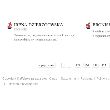
IRENA DZIERZGOWSKA
BRONIS
SZCZECIN
Z wielkim żal
"Nowoczesna, przyjazna uczniom szkoła to nadzieja
o tragicznej śm
na prawdziwe wyrównanie szans na...
« poprzednie
1
...
129
130
131
132
Copyright © Wyborcza sp. z o.o.
O nas
Staże u nas
Reklama
Polityka 
Ustawienia prywatności