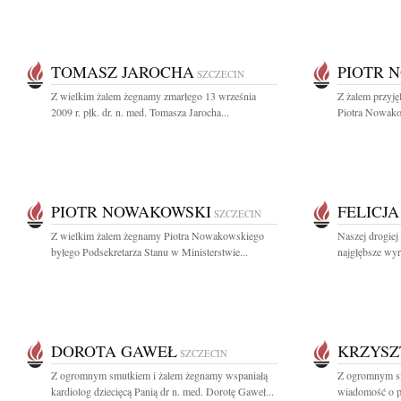
TOMASZ JAROCHA
PIOTR 
SZCZECIN
Z wielkim żalem żegnamy zmarłego 13 września
Z żalem przyję
2009 r. płk. dr. n. med. Tomasza Jarocha...
Piotra Nowako
PIOTR NOWAKOWSKI
FELICJ
SZCZECIN
Z wielkim żalem żegnamy Piotra Nowakowskiego
Naszej drogiej
byłego Podsekretarza Stanu w Ministerstwie...
najgłębsze wyr
DOROTA GAWEŁ
KRZYSZ
SZCZECIN
Z ogromnym smutkiem i żalem żegnamy wspaniałą
Z ogromnym sm
kardiolog dziecięcą Panią dr n. med. Dorotę Gaweł...
wiadomość o pr