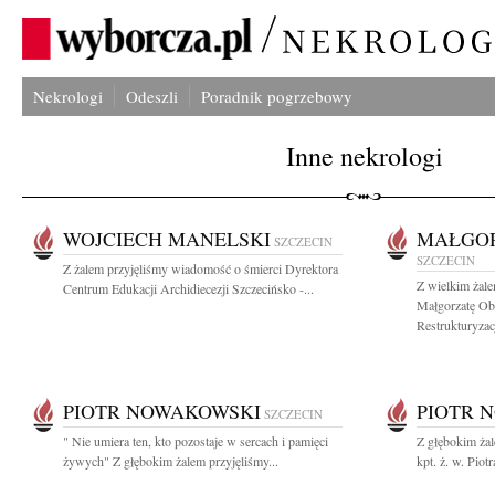
Nekrologi
Odeszli
Poradnik pogrzebowy
Inne nekrologi
WOJCIECH MANELSKI
MAŁGOR
SZCZECIN
SZCZECIN
Z żalem przyjęliśmy wiadomość o śmierci Dyrektora
Z wielkim żal
Centrum Edukacji Archidiecezji Szczecińsko -...
Małgorzatę Ob
Restrukturyzacji
PIOTR NOWAKOWSKI
PIOTR 
SZCZECIN
" Nie umiera ten, kto pozostaje w sercach i pamięci
Z głębokim ża
żywych" Z głębokim żalem przyjęliśmy...
kpt. ż. w. Pio