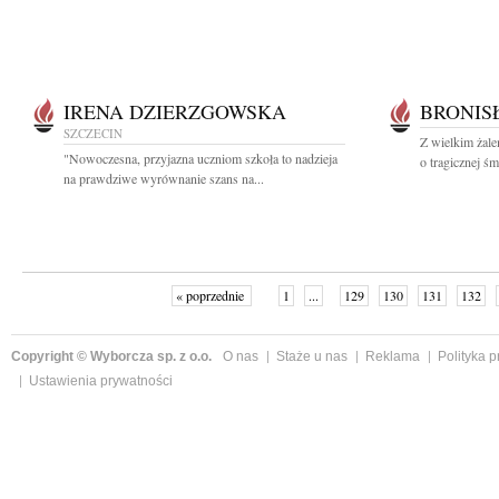
IRENA DZIERZGOWSKA
BRONIS
SZCZECIN
Z wielkim żal
"Nowoczesna, przyjazna uczniom szkoła to nadzieja
o tragicznej śm
na prawdziwe wyrównanie szans na...
« poprzednie
1
...
129
130
131
132
Copyright © Wyborcza sp. z o.o.
O nas
Staże u nas
Reklama
Polityka 
Ustawienia prywatności