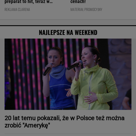
preparat to hit, teraz w
cenach!
świetnej cenie
REKLAMA CLARENA
MATERIAŁ PROMOCYJNY
NAJLEPSZE NA WEEKEND
20 lat temu pokazali, że w Polsce też można
zrobić "Amerykę"