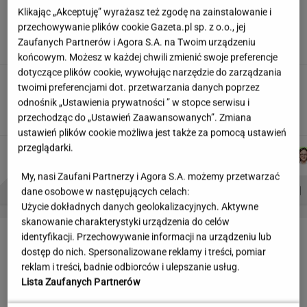
Partnerka Litewki po jego
Klikając „Akceptuję” wyrażasz też zgodę na zainstalowanie i
śmierci: Niektórzy zlecieli się jak sępy
przechowywanie plików cookie Gazeta.pl sp. z o.o., jej
Zaufanych Partnerów i Agora S.A. na Twoim urządzeniu
SUBSKRYPCJA
końcowym. Możesz w każdej chwili zmienić swoje preferencje
dotyczące plików cookie, wywołując narzędzie do zarządzania
Makabryczna zbrodnia pod Radomiem. Policja
twoimi preferencjami dot. przetwarzania danych poprzez
zatrzymała podejrzanych
odnośnik „Ustawienia prywatności ” w stopce serwisu i
przechodząc do „Ustawień Zaawansowanych”. Zmiana
ustawień plików cookie możliwa jest także za pomocą ustawień
przeglądarki.
MARTA
JUSTYNA
KACPER
JAKUB
Autorzy:
NOWAK
BRYCZKOWSKA
KOLIBABSKI
BALCERSKI
My, nasi Zaufani Partnerzy i Agora S.A. możemy przetwarzać
PROBLEMY POLSKICH SIATKARZY
ZNAK Z '30'
WISŁAWA SZYMBORSKA
dane osobowe w następujących celach:
Użycie dokładnych danych geolokalizacyjnych. Aktywne
skanowanie charakterystyki urządzenia do celów
LETNIE OKAZJE
identyfikacji. Przechowywanie informacji na urządzeniu lub
dostęp do nich. Spersonalizowane reklamy i treści, pomiar
reklam i treści, badnie odbiorców i ulepszanie usług.
Lista Zaufanych Partnerów