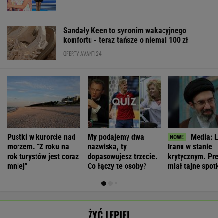
Sandały Keen to synonim wakacyjnego
komfortu - teraz tańsze o niemal 100 zł
OFERTY AVANTI24
Pustki w kurorcie nad
My podajemy dwa
Media: L
morzem. "Z roku na
nazwiska, ty
Iranu w stanie
rok turystów jest coraz
dopasowujesz trzecie.
krytycznym. Pr
mniej"
Co łączy te osoby?
miał tajne spot
ŻYĆ LEPIEJ