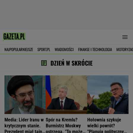
NAJPOPULARNIEJSZE
SPORT.PL
WIADOMOŚCI
FINANSE I TECHNOLOGIA
MOTORYZA
DZIEŃ W SKRÓCIE
Media: Lider Iranu w
Spór na Kremlu?
Hołownia szykuje
krytycznym stanie.
Burmistrz Moskwy
wielki powrót?
Prezydent miał tajne
ostrzega. "To może
"Planują polityczny