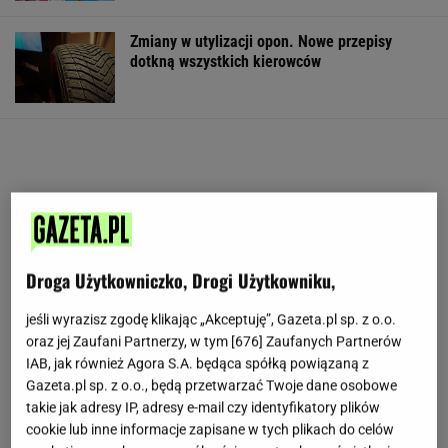
Zmiany w utylizacji opon. Nowe przepisy
dotkną wszystkich kierowców
Droga Użytkowniczko, Drogi Użytkowniku,
jeśli wyrazisz zgodę klikając „Akceptuję”, Gazeta.pl sp. z o.o.
oraz jej Zaufani Partnerzy, w tym [
676
] Zaufanych Partnerów
IAB, jak również Agora S.A. będąca spółką powiązaną z
Gazeta.pl sp. z o.o., będą przetwarzać Twoje dane osobowe
takie jak adresy IP, adresy e-mail czy identyfikatory plików
cookie lub inne informacje zapisane w tych plikach do celów