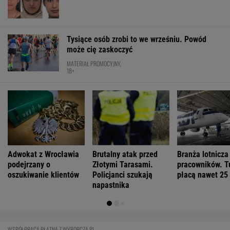
Tysiące osób zrobi to we wrześniu. Powód
może cię zaskoczyć
MATERIAŁ PROMOCYJNY,
18+
Adwokat z Wrocławia
Brutalny atak przed
Branża lotnicza
podejrzany o
Złotymi Tarasami.
pracowników. T
oszukiwanie klientów
Policjanci szukają
płacą nawet 25 
napastnika
WSPÓŁPRACA PŁATNA Z WYBORCZA.PL