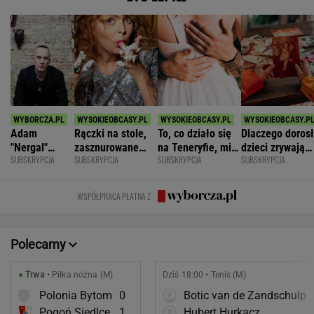
Adam
Rączki na stole,
To, co działo się
Dlaczego doros
"Nergal"
zasznurowane
na Teneryfie, mi
dzieci zrywają
SUBSKRYPCJA
SUBSKRYPCJA
SUBSKRYPCJA
SUBSKRYPCJA
Darski: Ja
usta. Byłam
się należało. Nie
kontakt z
wybieram
wychowana w
myślałam, że to
rodzicami?
terapię, a
dużej dyscyplinie
złe
WSPÓŁPRACA PŁATNA Z
większość
facetów
alkohol
Polecamy
●
Trwa
• Piłka nożna (M)
Dziś 18:00 • Tenis (M)
Polonia Bytom
0
Botic van de Zandschulp
Pogoń Siedlce
1
Hubert Hurkacz