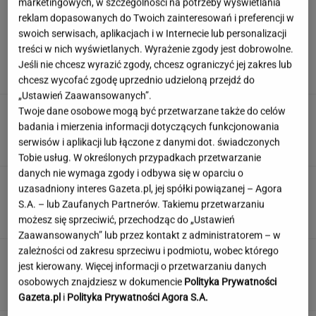
marketingowych, w szczególności na potrzeby wyświetlania
reklam dopasowanych do Twoich zainteresowań i preferencji w
swoich serwisach, aplikacjach i w Internecie lub personalizacji
Rozjuszony Olbrychski napisał list do Tuska.
treści w nich wyświetlanych. Wyrażenie zgody jest dobrowolne.
"To jest naplucie mi w twarz"
Jeśli nie chcesz wyrazić zgody, chcesz ograniczyć jej zakres lub
chcesz wycofać zgodę uprzednio udzieloną przejdź do
„Ustawień Zaawansowanych”.
Inwestują miliardy i narzekają. "Kolej niszczy
Twoje dane osobowe mogą być przetwarzane także do celów
polsko-niemiecką przyjaźń"
badania i mierzenia informacji dotyczących funkcjonowania
serwisów i aplikacji lub łączone z danymi dot. świadczonych
Tobie usług. W określonych przypadkach przetwarzanie
danych nie wymaga zgody i odbywa się w oparciu o
Quiz ortograficzny ch/h dla kujonów. Wynik
uzasadniony interes Gazeta.pl, jej spółki powiązanej – Agora
11/13 punktów to minimum!
S.A. – lub Zaufanych Partnerów. Takiemu przetwarzaniu
możesz się sprzeciwić, przechodząc do „Ustawień
Zaawansowanych” lub przez kontakt z administratorem – w
zależności od zakresu sprzeciwu i podmiotu, wobec którego
Jeden wakacyjny nawyk może mieć
jest kierowany. Więcej informacji o przetwarzaniu danych
nieprzyjemne konsekwencje. Też tak robisz?
osobowych znajdziesz w dokumencie
Polityka Prywatności
MATERIAŁ PROMOCYJNY
Gazeta.pl
i
Polityka Prywatności Agora S.A.