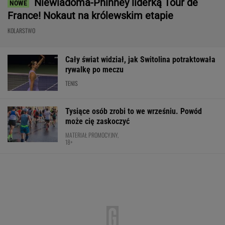
Niewiadoma-Phinney liderką Tour de
France! Nokaut na królewskim etapie
KOLARSTWO
Cały świat widział, jak Switolina potraktowała
rywalkę po meczu
TENIS
Tysiące osób zrobi to we wrześniu. Powód
może cię zaskoczyć
MATERIAŁ PROMOCYJNY,
18+