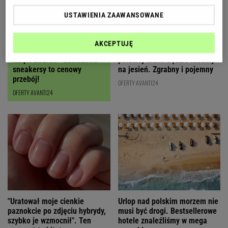
USTAWIENIA ZAAWANSOWANE
AKCEPTUJĘ
Czyszczenie magazynów
Ten karmelowy kuferek od
Ralph Lauren - zamszowe
polskiej marki będzie idealny
sneakersy to cenowy
na jesień. Zgrabny i pojemny
przebój!
OFERTY AVANTI24
OFERTY AVANTI24
"Uratował moje cienkie
Urlop nad polskim morzem nie
paznokcie po zdjęciu hybrydy,
musi być drogi. Bestsellerowe
szybko je wzmocnił". Ten
hotele znaleźliśmy w mega