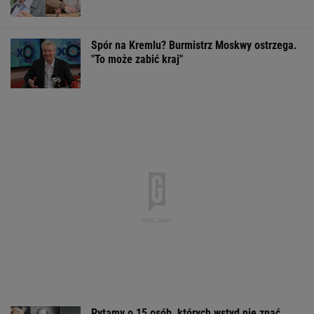
Spór na Kremlu? Burmistrz Moskwy ostrzega.
"To może zabić kraj"
Pytamy o 15 osób, których wstyd nie znać.