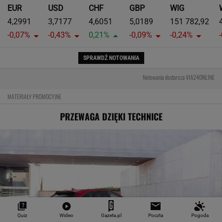
EUR
USD
CHF
GBP
WIG
4,2991
3,7177
4,6051
5,0189
151 782,92
-0,07%
-0,43%
0,21%
-0,09%
-0,24%
SPRAWDŹ NOTOWANIA
Notowania dostarcza VIA24ONLINE
MATERIAŁY PROMOCYJNE
PRZEWAGA DZIĘKI TECHNICE
Quiz
Wideo
Gazeta.pl
Poczta
Pogoda