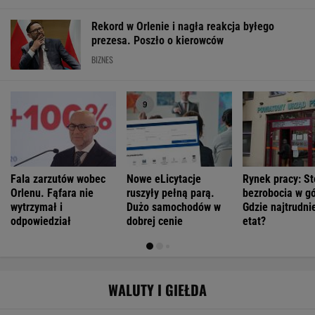
Rekord w Orlenie i nagła reakcja byłego
prezesa. Poszło o kierowców
BIZNES
Fala zarzutów wobec
Nowe eLicytacje
Rynek pracy: S
Orlenu. Fąfara nie
ruszyły pełną parą.
bezrobocia w gó
wytrzymał i
Dużo samochodów w
Gdzie najtrudnie
odpowiedział
dobrej cenie
etat?
WALUTY I GIEŁDA