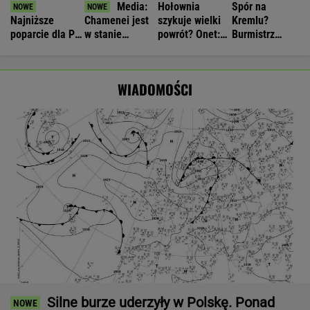
Media:
Hołownia
Spór na
Najniższe
Chamenei jest
szykuje wielki
Kremlu?
poparcie dla PiS
w stanie
powrót? Onet:
Burmistrz
w sondażu od
krytycznym.
Złożył
Moskwy
lat. Doda i jej
Tajne spotkanie
propozycję
ostrzega. "To
były mąż
w Teheranie
Tuskowi
może zabić
WIADOMOŚCI
oskarżeni
kraj"
Silne burze uderzyły w Polskę. Ponad