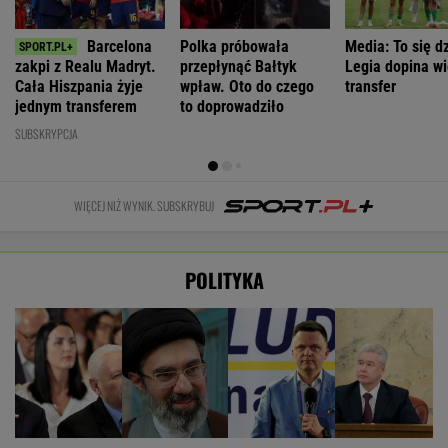
Barcelona
Polka próbowała
Media: To się dz
zakpi z Realu Madryt.
przepłynąć Bałtyk
Legia dopina wi
Cała Hiszpania żyje
wpław. Oto do czego
transfer
jednym transferem
to doprowadziło
SUBSKRYPCJA
WIĘCEJ NIŻ WYNIK. SUBSKRYBUJ
POLITYKA