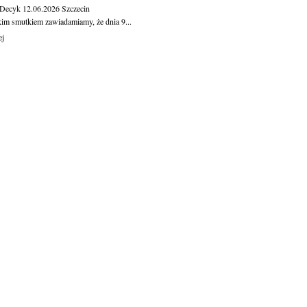
 Decyk
12.06.2026
Szczecin
kim smutkiem zawiadamiamy, że dnia 9...
ej