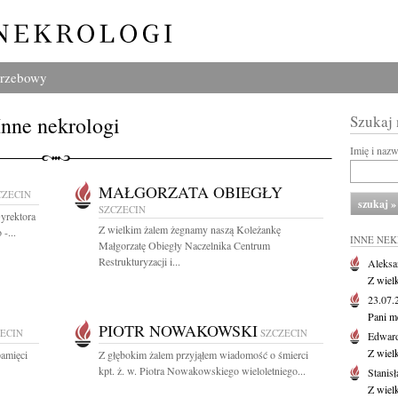
grzebowy
Inne nekrologi
Szukaj
Imię i naz
MAŁGORZATA OBIEGŁY
CZECIN
SZCZECIN
yrektora
Z wielkim żalem żegnamy naszą Koleżankę
-...
INNE NE
Małgorzatę Obiegły Naczelnika Centrum
Restrukturyzacji i...
Aleksa
Z wiel
23.07
Pani m
PIOTR NOWAKOWSKI
ECIN
SZCZECIN
Edwar
Z wiel
pamięci
Z głębokim żalem przyjąłem wiadomość o śmierci
kpt. ż. w. Piotra Nowakowskiego wieloletniego...
Stanisł
Z wiel