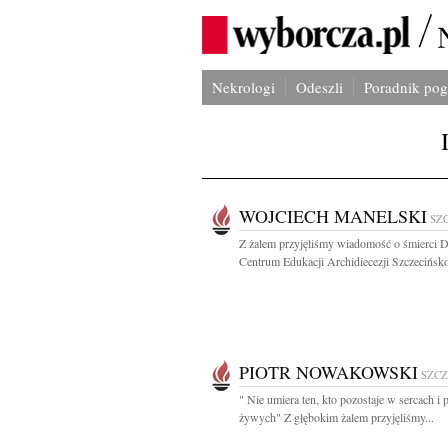
Nekrologi
Odeszli
Poradnik po
WOJCIECH MANELSKI
SZ
Z żalem przyjęliśmy wiadomość o śmierci D
Centrum Edukacji Archidiecezji Szczecińsko 
PIOTR NOWAKOWSKI
SZCZ
" Nie umiera ten, kto pozostaje w sercach i 
żywych" Z głębokim żalem przyjęliśmy...