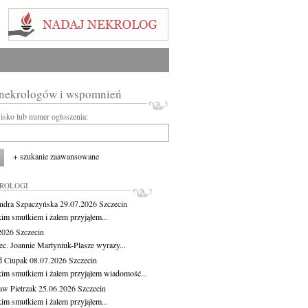
 nekrologów i wspomnień
wisko lub numer ogłoszenia:
+ szukanie zaawansowane
KROLOGI
ndra Szpaczyńska
29.07.2026
Szczecin
kim smutkiem i żalem przyjąłem...
.2026
Szczecin
ec. Joannie Martyniuk-Plasze wyrazy...
d Ciupak
08.07.2026
Szczecin
kim smutkiem i żalem przyjąłem wiadomość...
aw Pietrzak
25.06.2026
Szczecin
kim smutkiem i żalem przyjąłem...