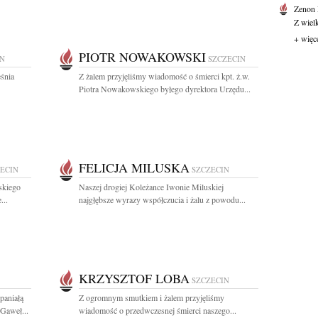
Zenon
Z wiel
+ więc
PIOTR NOWAKOWSKI
IN
SZCZECIN
śnia
Z żalem przyjęliśmy wiadomość o śmierci kpt. ż.w.
Piotra Nowakowskiego byłego dyrektora Urzędu...
FELICJA MILUSKA
ECIN
SZCZECIN
skiego
Naszej drogiej Koleżance Iwonie Miluskiej
...
najgłębsze wyrazy współczucia i żalu z powodu...
KRZYSZTOF LOBA
SZCZECIN
paniałą
Z ogromnym smutkiem i żalem przyjęliśmy
 Gaweł...
wiadomość o przedwczesnej śmierci naszego...