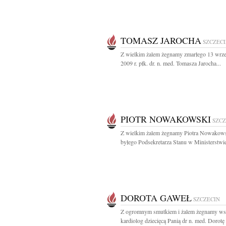
TOMASZ JAROCHA
SZCZEC
Z wielkim żalem żegnamy zmarłego 13 wrze
2009 r. płk. dr. n. med. Tomasza Jarocha...
PIOTR NOWAKOWSKI
SZCZ
Z wielkim żalem żegnamy Piotra Nowakow
byłego Podsekretarza Stanu w Ministerstwie
DOROTA GAWEŁ
SZCZECIN
Z ogromnym smutkiem i żalem żegnamy ws
kardiolog dziecięcą Panią dr n. med. Dorotę