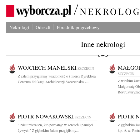
Nekrologi
Odeszli
Poradnik pogrzebowy
Inne nekrologi
WOJCIECH MANELSKI
MAŁGOR
SZCZECIN
SZCZECIN
Z żalem przyjęliśmy wiadomość o śmierci Dyrektora
Z wielkim żal
Centrum Edukacji Archidiecezji Szczecińsko -...
Małgorzatę Ob
Restrukturyzacji
PIOTR NOWAKOWSKI
PIOTR 
SZCZECIN
" Nie umiera ten, kto pozostaje w sercach i pamięci
Z głębokim ża
żywych" Z głębokim żalem przyjęliśmy...
kpt. ż. w. Pio