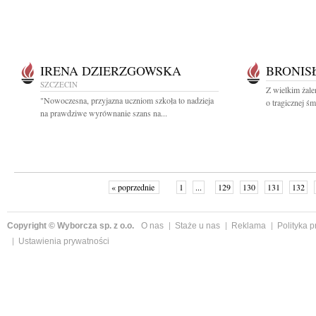
IRENA DZIERZGOWSKA
BRONIS
SZCZECIN
Z wielkim żal
"Nowoczesna, przyjazna uczniom szkoła to nadzieja
o tragicznej śm
na prawdziwe wyrównanie szans na...
« poprzednie
1
...
129
130
131
132
Copyright © Wyborcza sp. z o.o.
O nas
Staże u nas
Reklama
Polityka 
Ustawienia prywatności