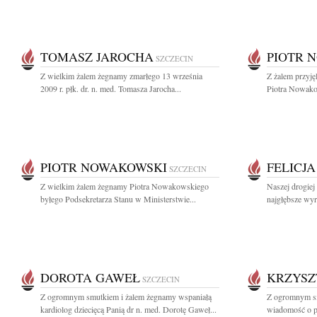
TOMASZ JAROCHA
PIOTR 
SZCZECIN
Z wielkim żalem żegnamy zmarłego 13 września
Z żalem przyję
2009 r. płk. dr. n. med. Tomasza Jarocha...
Piotra Nowako
PIOTR NOWAKOWSKI
FELICJ
SZCZECIN
Z wielkim żalem żegnamy Piotra Nowakowskiego
Naszej drogiej
byłego Podsekretarza Stanu w Ministerstwie...
najgłębsze wyr
DOROTA GAWEŁ
KRZYSZ
SZCZECIN
Z ogromnym smutkiem i żalem żegnamy wspaniałą
Z ogromnym sm
kardiolog dziecięcą Panią dr n. med. Dorotę Gaweł...
wiadomość o pr