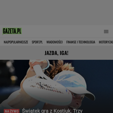
NAJPOPULARNIEJSZE
SPORT.PL
WIADOMOŚCI
FINANSE I TECHNOLOGIA
MOTORYZA
JAZDA, IGA!
Świątek gra z Kostiuk. Trzy