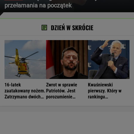
przełamania na początek
DZIEŃ W SKRÓCIE
16-latek
Zwrot w sprawie
Kwaśniewski
zaatakowany nożem.
Patriotów. Jest
pierwszy. Który w
Zatrzymano dwóch
porozumienie
rankingu
nastolatków
Ukrainy i USA
prezydentów jest
Duda?