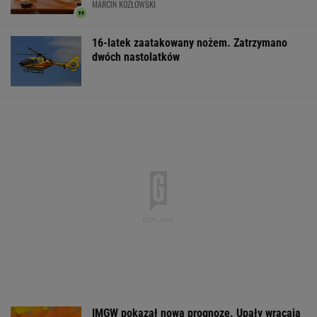
MARCIN KOZŁOWSKI
16-latek zaatakowany nożem. Zatrzymano
dwóch nastolatków
IMGW pokazał nową prognozę. Upały wracają