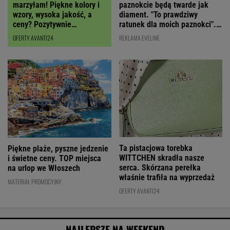
paznokcie będą twarde jak
marzyłam! Piękne kolory i
diament. "To prawdziwy
wzory, wysoka jakość, a
ratunek dla moich paznokci".
ceny? Pozytywnie
Cena? Niska!
zaskakują!
REKLAMA EVELINE
OFERTY AVANTI24
Ta pistacjowa torebka
Piękne plaże, pyszne jedzenie
WITTCHEN skradła nasze
i świetne ceny. TOP miejsca
serca. Skórzana perełka
na urlop we Włoszech
właśnie trafiła na wyprzedaż
MATERIAŁ PROMOCYJNY
OFERTY AVANTI24
NAJLEPSZE NA WEEKEND