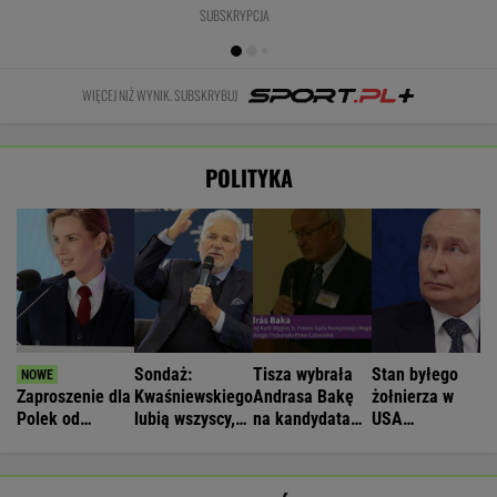
Ventoux
SUBSKRYPCJA
WIĘCEJ NIŻ WYNIK. SUBSKRYBUJ
POLITYKA
Sondaż:
Tisza wybrała
Stan byłego
Zaproszenie dla
Kwaśniewskiego
Andrasa Bakę
żołnierza w
Polek od
lubią wszyscy,
na kandydata
USA
Pierwszej Damy.
Dudę
na prezydenta
więzionego w
"Poznajmy się"
praktycznie nikt
Rosji jest
krytyczny