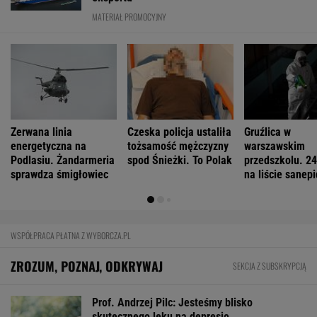
MATERIAŁ PROMOCYJNY
Zerwana linia
Czeska policja ustaliła
Gruźlica w
energetyczna na
tożsamość mężczyzny
warszawskim
Podlasiu. Żandarmeria
spod Śnieżki. To Polak
przedszkolu. 24
sprawdza śmigłowiec
na liście sanep
WSPÓŁPRACA PŁATNA Z WYBORCZA.PL
ZROZUM, POZNAJ, ODKRYWAJ
SEKCJA Z SUBSKRYPCJĄ
Prof. Andrzej Pilc: Jesteśmy blisko
skutecznego leku na depresję