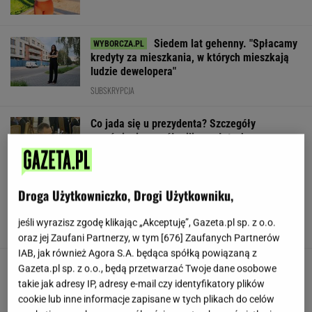
Siedem lat gehenny. "Spłacamy
kredyty za mieszkania, w których mieszkają
ludzie dewelopera"
SUBSKRYPCJA
Co jada się u prezydenta? Szczegóły
zamówienia za pół miliona złotych
Droga Użytkowniczko, Drogi Użytkowniku,
Nowe zdjęcie Johna Goodmana trafiło do
sieci. Aktor schudł 90 kg
jeśli wyrazisz zgodę klikając „Akceptuję”, Gazeta.pl sp. z o.o.
oraz jej Zaufani Partnerzy, w tym [
676
] Zaufanych Partnerów
IAB, jak również Agora S.A. będąca spółką powiązaną z
"Poznajmy się bliżej". Nawrocka zaprasza
Gazeta.pl sp. z o.o., będą przetwarzać Twoje dane osobowe
młode Polki
takie jak adresy IP, adresy e-mail czy identyfikatory plików
cookie lub inne informacje zapisane w tych plikach do celów