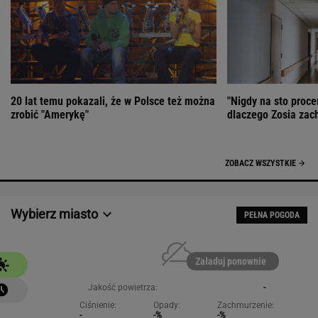
20 lat temu pokazali, że w Polsce też można
"Nigdy na sto proce
zrobić "Amerykę"
dlaczego Zosia zac
ZOBACZ WSZYSTKIE
Wybierz miasto
PEŁNA POGODA
Załaduj ponownie
Jakość powietrza:
-
Ciśnienie:
Opady:
Zachmurzenie:
-
-%
-%