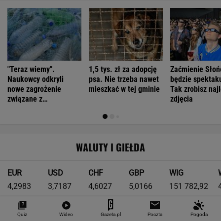
"Teraz wiemy".
1,5 tys. zł za adopcję
Zaćmienie Słoń
Naukowcy odkryli
psa. Nie trzeba nawet
będzie spektak
nowe zagrożenie
mieszkać w tej gminie
Tak zrobisz naj
związane z
zdjęcia
mikroplastikiem
WALUTY I GIEŁDA
EUR
USD
CHF
GBP
WIG
4,2983
3,7187
4,6027
5,0166
151 782,92
-0,09%
-0,41%
0,15%
-0,13%
-0,24%
Quiz
Wideo
Gazeta.pl
Poczta
Pogoda