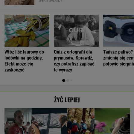
OFERTY AVANTI24
Włóż liść laurowy do
Quiz z ortografii dla
Tańsze paliwo?
lodówki na godzinę.
prymusów. Sprawdź,
zmienią się cen
Efekt może cię
czy potrafisz zapisać
połowie sierpni
zaskoczyć
te wyrazy
ŻYĆ LEPIEJ