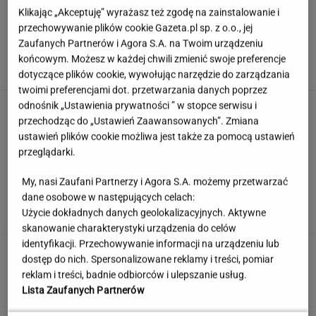
Klikając „Akceptuję” wyrażasz też zgodę na zainstalowanie i
przechowywanie plików cookie Gazeta.pl sp. z o.o., jej
Podajemy trzy miasta, a ty zgadujesz kraj.
Zaufanych Partnerów i Agora S.A. na Twoim urządzeniu
Łatwizna? Nie do końca
końcowym. Możesz w każdej chwili zmienić swoje preferencje
dotyczące plików cookie, wywołując narzędzie do zarządzania
twoimi preferencjami dot. przetwarzania danych poprzez
odnośnik „Ustawienia prywatności ” w stopce serwisu i
"Mam nadzieję, że zrobią trzecią część". Po 20
latach wywołał burzę
przechodząc do „Ustawień Zaawansowanych”. Zmiana
ustawień plików cookie możliwa jest także za pomocą ustawień
przeglądarki.
Jedno przekonanie może utrudniać życie
My, nasi Zaufani Partnerzy i Agora S.A. możemy przetwarzać
osobom z astygmatyzmem. Zwłaszcza latem
dane osobowe w następujących celach:
Użycie dokładnych danych geolokalizacyjnych. Aktywne
MATERIAŁ PROMOCYJNY
skanowanie charakterystyki urządzenia do celów
identyfikacji. Przechowywanie informacji na urządzeniu lub
Uruchomili "Tindera dla
dostęp do nich. Spersonalizowane reklamy i treści, pomiar
medyków". Szybko zgłosili się też adwokaci
reklam i treści, badnie odbiorców i ulepszanie usług.
SUBSKRYPCJA
Lista Zaufanych Partnerów