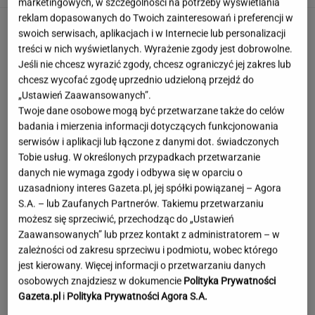
marketingowych, w szczególności na potrzeby wyświetlania
reklam dopasowanych do Twoich zainteresowań i preferencji w
swoich serwisach, aplikacjach i w Internecie lub personalizacji
treści w nich wyświetlanych. Wyrażenie zgody jest dobrowolne.
Jeśli nie chcesz wyrazić zgody, chcesz ograniczyć jej zakres lub
chcesz wycofać zgodę uprzednio udzieloną przejdź do
„Ustawień Zaawansowanych”.
Twoje dane osobowe mogą być przetwarzane także do celów
badania i mierzenia informacji dotyczących funkcjonowania
serwisów i aplikacji lub łączone z danymi dot. świadczonych
Tobie usług. W określonych przypadkach przetwarzanie
danych nie wymaga zgody i odbywa się w oparciu o
uzasadniony interes Gazeta.pl, jej spółki powiązanej – Agora
S.A. – lub Zaufanych Partnerów. Takiemu przetwarzaniu
możesz się sprzeciwić, przechodząc do „Ustawień
Zaawansowanych” lub przez kontakt z administratorem – w
zależności od zakresu sprzeciwu i podmiotu, wobec którego
jest kierowany. Więcej informacji o przetwarzaniu danych
To najdłuższe jezioro w Polsce. Ma aż 16 wysp
osobowych znajdziesz w dokumencie
Polityka Prywatności
Gazeta.pl
i
Polityka Prywatności Agora S.A.