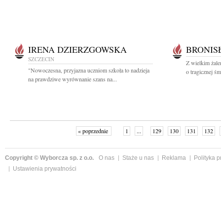
IRENA DZIERZGOWSKA
BRONIS
SZCZECIN
Z wielkim żal
"Nowoczesna, przyjazna uczniom szkoła to nadzieja
o tragicznej śm
na prawdziwe wyrównanie szans na...
« poprzednie
1
...
129
130
131
132
Copyright © Wyborcza sp. z o.o.
O nas
Staże u nas
Reklama
Polityka 
Ustawienia prywatności