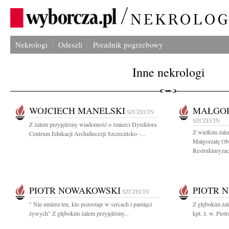
Nekrologi
Odeszli
Poradnik pogrzebowy
Inne nekrologi
WOJCIECH MANELSKI
MAŁGOR
SZCZECIN
SZCZECIN
Z żalem przyjęliśmy wiadomość o śmierci Dyrektora
Z wielkim żal
Centrum Edukacji Archidiecezji Szczecińsko -...
Małgorzatę Ob
Restrukturyzacji
PIOTR NOWAKOWSKI
PIOTR 
SZCZECIN
" Nie umiera ten, kto pozostaje w sercach i pamięci
Z głębokim ża
żywych" Z głębokim żalem przyjęliśmy...
kpt. ż. w. Pio