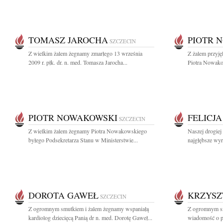
TOMASZ JAROCHA
PIOTR 
SZCZECIN
Z wielkim żalem żegnamy zmarłego 13 września
Z żalem przyję
2009 r. płk. dr. n. med. Tomasza Jarocha...
Piotra Nowako
PIOTR NOWAKOWSKI
FELICJ
SZCZECIN
Z wielkim żalem żegnamy Piotra Nowakowskiego
Naszej drogiej
byłego Podsekretarza Stanu w Ministerstwie...
najgłębsze wyr
DOROTA GAWEŁ
KRZYSZ
SZCZECIN
Z ogromnym smutkiem i żalem żegnamy wspaniałą
Z ogromnym sm
kardiolog dziecięcą Panią dr n. med. Dorotę Gaweł...
wiadomość o pr