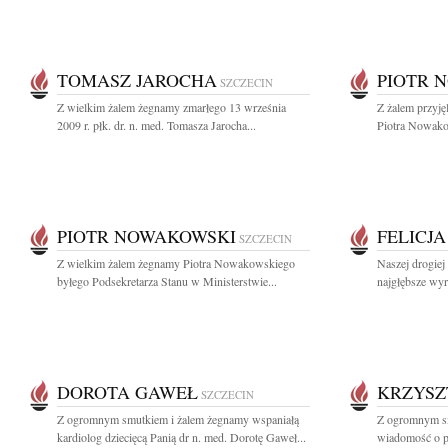
TOMASZ JAROCHA
PIOTR 
SZCZECIN
Z wielkim żalem żegnamy zmarłego 13 września
Z żalem przyję
2009 r. płk. dr. n. med. Tomasza Jarocha...
Piotra Nowako
PIOTR NOWAKOWSKI
FELICJ
SZCZECIN
Z wielkim żalem żegnamy Piotra Nowakowskiego
Naszej drogiej
byłego Podsekretarza Stanu w Ministerstwie...
najgłębsze wyr
DOROTA GAWEŁ
KRZYSZ
SZCZECIN
Z ogromnym smutkiem i żalem żegnamy wspaniałą
Z ogromnym sm
kardiolog dziecięcą Panią dr n. med. Dorotę Gaweł...
wiadomość o pr