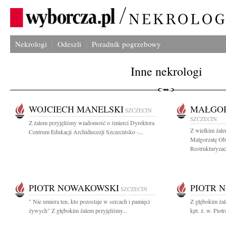
Nekrologi
Odeszli
Poradnik pogrzebowy
Inne nekrologi
WOJCIECH MANELSKI
MAŁGOR
SZCZECIN
SZCZECIN
Z żalem przyjęliśmy wiadomość o śmierci Dyrektora
Z wielkim żal
Centrum Edukacji Archidiecezji Szczecińsko -...
Małgorzatę Ob
Restrukturyzacji
PIOTR NOWAKOWSKI
PIOTR 
SZCZECIN
" Nie umiera ten, kto pozostaje w sercach i pamięci
Z głębokim ża
żywych" Z głębokim żalem przyjęliśmy...
kpt. ż. w. Pio