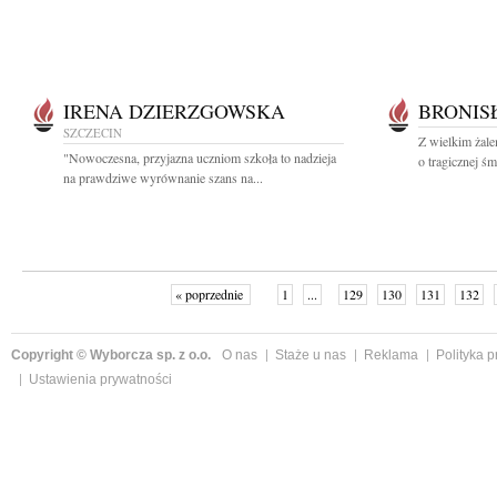
IRENA DZIERZGOWSKA
BRONIS
SZCZECIN
Z wielkim żal
"Nowoczesna, przyjazna uczniom szkoła to nadzieja
o tragicznej śm
na prawdziwe wyrównanie szans na...
« poprzednie
1
...
129
130
131
132
Copyright © Wyborcza sp. z o.o.
O nas
Staże u nas
Reklama
Polityka 
Ustawienia prywatności