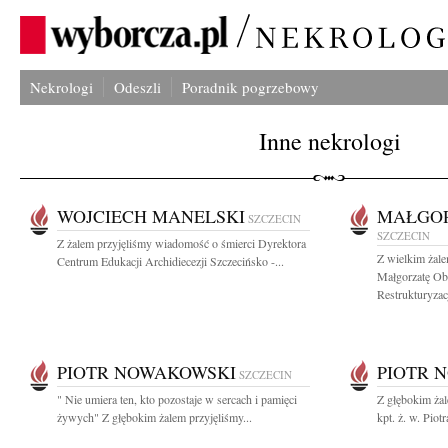
Nekrologi
Odeszli
Poradnik pogrzebowy
Inne nekrologi
WOJCIECH MANELSKI
MAŁGOR
SZCZECIN
SZCZECIN
Z żalem przyjęliśmy wiadomość o śmierci Dyrektora
Z wielkim żal
Centrum Edukacji Archidiecezji Szczecińsko -...
Małgorzatę Ob
Restrukturyzacji
PIOTR NOWAKOWSKI
PIOTR 
SZCZECIN
" Nie umiera ten, kto pozostaje w sercach i pamięci
Z głębokim ża
żywych" Z głębokim żalem przyjęliśmy...
kpt. ż. w. Pio