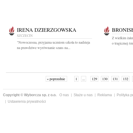
IRENA DZIERZGOWSKA
BRONIS
SZCZECIN
Z wielkim żal
"Nowoczesna, przyjazna uczniom szkoła to nadzieja
o tragicznej śm
na prawdziwe wyrównanie szans na...
« poprzednie
1
...
129
130
131
132
Copyright © Wyborcza sp. z o.o.
O nas
Staże u nas
Reklama
Polityka 
Ustawienia prywatności