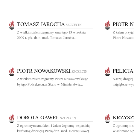
TOMASZ JAROCHA
PIOTR 
SZCZECIN
Z wielkim żalem żegnamy zmarłego 13 września
Z żalem przyję
2009 r. płk. dr. n. med. Tomasza Jarocha...
Piotra Nowako
PIOTR NOWAKOWSKI
FELICJ
SZCZECIN
Z wielkim żalem żegnamy Piotra Nowakowskiego
Naszej drogiej
byłego Podsekretarza Stanu w Ministerstwie...
najgłębsze wyr
DOROTA GAWEŁ
KRZYSZ
SZCZECIN
Z ogromnym smutkiem i żalem żegnamy wspaniałą
Z ogromnym sm
kardiolog dziecięcą Panią dr n. med. Dorotę Gaweł...
wiadomość o pr