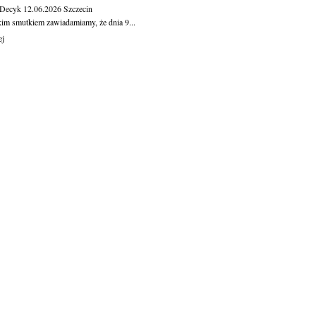
 Decyk
12.06.2026
Szczecin
kim smutkiem zawiadamiamy, że dnia 9...
ej