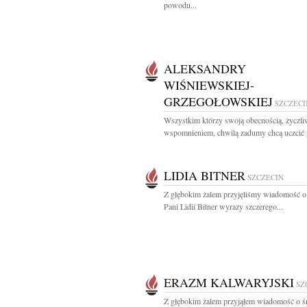
powodu...
ALEKSANDRY
WIŚNIEWSKIEJ-
GRZEGOŁOWSKIEJ
SZCZECI
Wszystkim którzy swoją obecnością, życzl
wspomnieniem, chwilą zadumy chcą uczcić 
LIDIA BITNER
SZCZECIN
Z głębokim żalem przyjęliśmy wiadomość o
Pani Lidii Bitner wyrazy szczerego...
ERAZM KALWARYJSKI
SZ
Z głębokim żalem przyjąłem wiadomość o ś