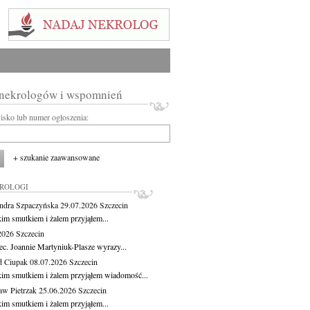
 nekrologów i wspomnień
wisko lub numer ogłoszenia:
+ szukanie zaawansowane
KROLOGI
ndra Szpaczyńska
29.07.2026
Szczecin
kim smutkiem i żalem przyjąłem...
.2026
Szczecin
ec. Joannie Martyniuk-Plasze wyrazy...
d Ciupak
08.07.2026
Szczecin
kim smutkiem i żalem przyjąłem wiadomość...
aw Pietrzak
25.06.2026
Szczecin
kim smutkiem i żalem przyjąłem...