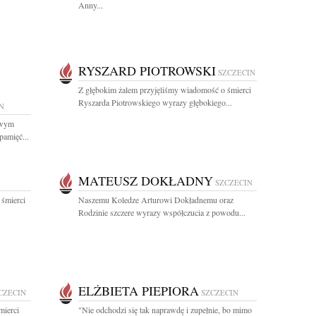
Anny...
RYSZARD PIOTROWSKI
SZCZECIN
Z głębokim żalem przyjęliśmy wiadomość o śmierci
Ryszarda Piotrowskiego wyrazy głębokiego...
N
iwym
pamięć...
MATEUSZ DOKŁADNY
SZCZECIN
 śmierci
Naszemu Koledze Arturowi Dokładnemu oraz
Rodzinie szczere wyrazy współczucia z powodu...
ELŻBIETA PIEPIORA
CZECIN
SZCZECIN
mierci
"Nie odchodzi się tak naprawdę i zupełnie, bo mimo