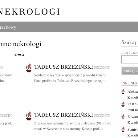
grzebowy
Inne nekrologi
Szukaj
Imię i naz
TADEUSZ BRZEZIŃSKI
IN
SZCZECIN
iadomość
Serdeczne wyrazy współczucia z powodu śmierci
im...
Pana profesora Tadeusza Brzezińskiego naszego...
INNE NE
Aleksa
Z wiel
23.07
Pani m
TADEUSZ BRZEZIŃSKI
CZECIN
SZCZECIN
Edwar
Z wiel
ci prof.
Z żalem zawiadamiamy, że dnia 7 stycznia 2010 roku
zmarł w Szczecinie nasz uczony Kolega prof....
Stanisł
Z wiel