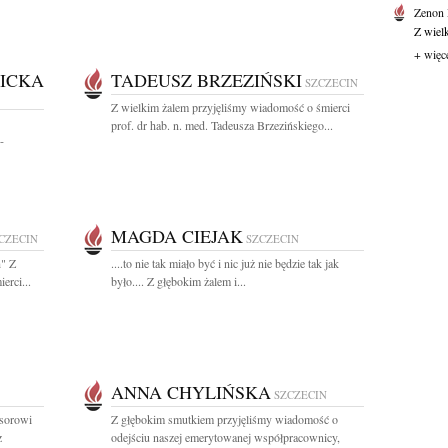
Zenon
Z wiel
+ więc
ICKA
TADEUSZ BRZEZIŃSKI
SZCZECIN
Z wielkim żalem przyjęliśmy wiadomość o śmierci
prof. dr hab. n. med. Tadeusza Brzezińskiego...
-
MAGDA CIEJAK
CZECIN
SZCZECIN
h" Z
....to nie tak miało być i nic już nie będzie tak jak
erci...
było.... Z głębokim żalem i...
ANNA CHYLIŃSKA
SZCZECIN
esorowi
Z głębokim smutkiem przyjęliśmy wiadomość o
z
odejściu naszej emerytowanej współpracownicy,