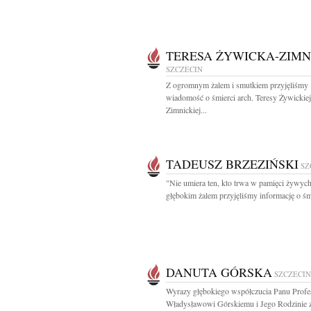
TERESA ŻYWICKA-ZIMN
SZCZECIN
Z ogromnym żalem i smutkiem przyjęliśmy
wiadomość o śmierci arch. Teresy Żywickiej
Zimnickiej...
TADEUSZ BRZEZIŃSKI
SZ
"Nie umiera ten, kto trwa w pamięci żywyc
głębokim żalem przyjęliśmy informację o śmi
DANUTA GÓRSKA
SZCZECIN
Wyrazy głębokiego współczucia Panu Prof
Władysławowi Górskiemu i Jego Rodzinie 