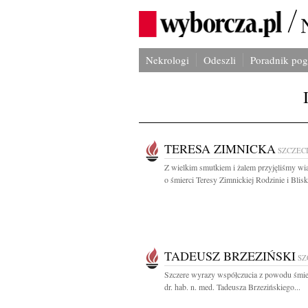
Nekrologi
Odeszli
Poradnik po
TERESA ZIMNICKA
SZCZEC
Z wielkim smutkiem i żalem przyjęliśmy w
o śmierci Teresy Zimnickiej Rodzinie i Blisk
TADEUSZ BRZEZIŃSKI
SZ
Szczere wyrazy współczucia z powodu śmier
dr. hab. n. med. Tadeusza Brzezińskiego...