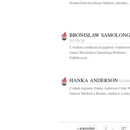
Erazma Kalwaryjskiego Malarza, plastyka...
BRONISŁAW SAMOLON
SZCZECIN
Z wielkim smutkiem przyjęliśmy wiadomoś
śmierci Bronisława Samolonga Rodzinie i
Najbliższym...
HANKA ANDERSON
SZCZE
Z żalem żegnamy Hankę Anderson Córkę W
Janusza Turskich z Bonina, zmarłą w Londyn
« poprzednie
1
...
127