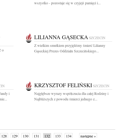
wszystko - pozostaje się w czyjejś pamięci i...
G
LILIANNA GĄSECKA
SZCZECIN
Z wielkim smutkiem przyjęliśmy śmierć Lilianny
ć o
Gąseckiej Prezes Oddziału Szczecińskiego...
KRZYSZTOF FELIŃSKI
CIN
SZCZECIN
andy i
Najgłębsze wyrazy współczucia dla całej Rodziny i
ie...
Najbliższych z powodu śmierci jednego z...
128
129
130
131
132
133
134
następne »