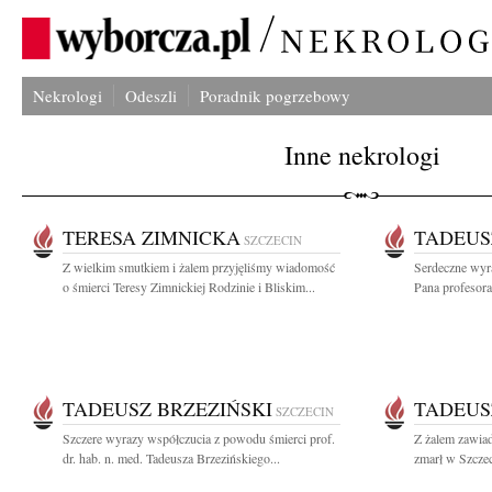
Nekrologi
Odeszli
Poradnik pogrzebowy
Inne nekrologi
TERESA ZIMNICKA
TADEUS
SZCZECIN
Z wielkim smutkiem i żalem przyjęliśmy wiadomość
Serdeczne wyr
o śmierci Teresy Zimnickiej Rodzinie i Bliskim...
Pana profesora
TADEUSZ BRZEZIŃSKI
TADEUS
SZCZECIN
Szczere wyrazy współczucia z powodu śmierci prof.
Z żalem zawiad
dr. hab. n. med. Tadeusza Brzezińskiego...
zmarł w Szczec