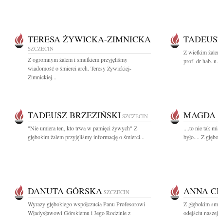
TERESA ŻYWICKA-ZIMNICKA
TADEUS
SZCZECIN
Z wielkim żal
Z ogromnym żalem i smutkiem przyjęliśmy
prof. dr hab. n
wiadomość o śmierci arch. Teresy Żywickiej-
Zimnickiej...
TADEUSZ BRZEZIŃSKI
MAGDA 
SZCZECIN
"Nie umiera ten, kto trwa w pamięci żywych" Z
....to nie tak m
głębokim żalem przyjęliśmy informację o śmierci...
było.... Z głęb
DANUTA GÓRSKA
ANNA C
SZCZECIN
Wyrazy głębokiego współczucia Panu Profesorowi
Z głębokim sm
Władysławowi Górskiemu i Jego Rodzinie z
odejściu nasz