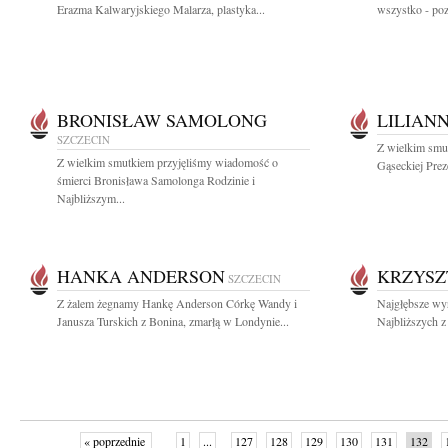
Erazma Kalwaryjskiego Malarza, plastyka...
wszystko - pozo
BRONISŁAW SAMOLONG
LILIAN
SZCZECIN
Z wielkim smut
Z wielkim smutkiem przyjęliśmy wiadomość o
Gąseckiej Prez
śmierci Bronisława Samolonga Rodzinie i
Najbliższym...
HANKA ANDERSON
KRZYSZ
SZCZECIN
Z żalem żegnamy Hankę Anderson Córkę Wandy i
Najgłębsze wyr
Janusza Turskich z Bonina, zmarłą w Londynie...
Najbliższych z
« poprzednie
1
...
127
128
129
130
131
132