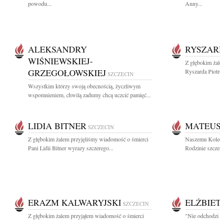
powodu...
Anny...
ALEKSANDRY
RYSZAR
WIŚNIEWSKIEJ-
Z głębokim ża
GRZEGOŁOWSKIEJ
Ryszarda Piotr
SZCZECIN
Wszystkim którzy swoją obecnością, życzliwym
wspomnieniem, chwilą zadumy chcą uczcić pamięć...
LIDIA BITNER
MATEU
SZCZECIN
Z głębokim żalem przyjęliśmy wiadomość o śmierci
Naszemu Kole
Pani Lidii Bitner wyrazy szczerego...
Rodzinie szcze
ERAZM KALWARYJSKI
ELŻBIET
SZCZECIN
Z głębokim żalem przyjąłem wiadomość o śmierci
"Nie odchodzi 