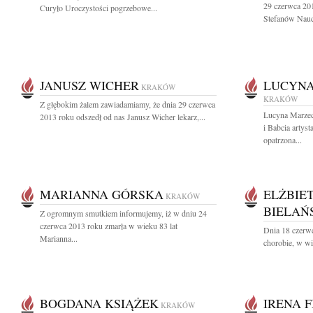
29 czerwca 20
Curyło Uroczystości pogrzebowe...
Stefanów Naucz
JANUSZ WICHER
LUCYN
KRAKÓW
KRAKÓW
Z głębokim żalem zawiadamiamy, że dnia 29 czerwca
Lucyna Marze
2013 roku odszedł od nas Janusz Wicher lekarz,...
i Babcia artys
opatrzona...
MARIANNA GÓRSKA
ELŻBIE
KRAKÓW
BIELAŃ
Z ogromnym smutkiem informujemy, iż w dniu 24
czerwca 2013 roku zmarła w wieku 83 lat
Dnia 18 czerwc
Marianna...
chorobie, w wi
BOGDANA KSIĄŻEK
IRENA 
KRAKÓW