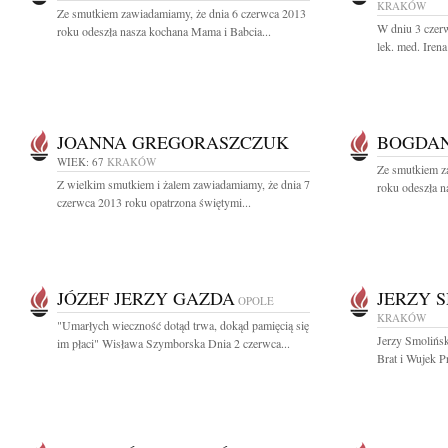
KRAKÓW
Ze smutkiem zawiadamiamy, że dnia 6 czerwca 2013
W dniu 3 czer
roku odeszła nasza kochana Mama i Babcia...
lek. med. Iren
JOANNA GREGORASZCZUK
BOGDAN
WIEK: 67
KRAKÓW
Ze smutkiem z
Z wielkim smutkiem i żalem zawiadamiamy, że dnia 7
roku odeszła n
czerwca 2013 roku opatrzona świętymi...
JÓZEF JERZY GAZDA
JERZY 
OPOLE
KRAKÓW
"Umarłych wieczność dotąd trwa, dokąd pamięcią się
Jerzy Smolińsk
im płaci" Wisława Szymborska Dnia 2 czerwca...
Brat i Wujek Pr