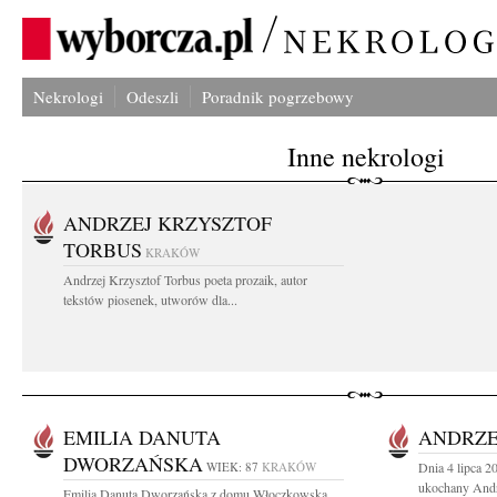
Nekrologi
Odeszli
Poradnik pogrzebowy
Inne nekrologi
ANDRZEJ KRZYSZTOF
TORBUS
KRAKÓW
Andrzej Krzysztof Torbus poeta prozaik, autor
tekstów piosenek, utworów dla...
EMILIA DANUTA
ANDRZE
DWORZAŃSKA
WIEK: 87
KRAKÓW
Dnia 4 lipca 2
ukochany Andr
Emilia Danuta Dworzańska z domu Włoczkowska