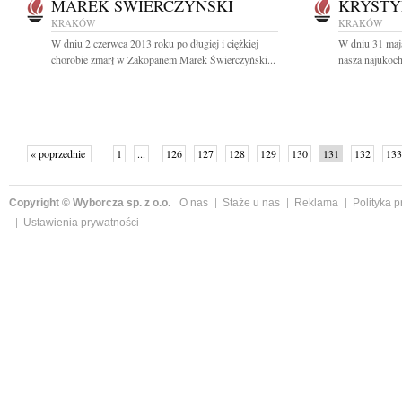
MAREK ŚWIERCZYŃSKI
KRYSTY
KRAKÓW
KRAKÓW
W dniu 2 czerwca 2013 roku po długiej i ciężkiej
W dniu 31 maj
chorobie zmarł w Zakopanem Marek Świerczyński...
nasza najukoch
« poprzednie
1
...
126
127
128
129
130
131
132
133
następne »
Copyright © Wyborcza sp. z o.o.
O nas
Staże u nas
Reklama
Polityka 
Ustawienia prywatności