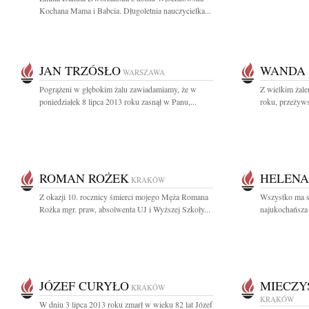
Kochana Mama i Babcia. Długoletnia nauczycielka...
JAN TRZÓSŁO
WANDA
WARSZAWA
Pogrążeni w głębokim żalu zawiadamiamy, że w
Z wielkim żale
poniedziałek 8 lipca 2013 roku zasnął w Panu,...
roku, przeżyws
ROMAN ROŻEK
HELENA
KRAKÓW
Z okazji 10. rocznicy śmierci mojego Męża Romana
Wszystko ma s
Rożka mgr. praw, absolwenta UJ i Wyższej Szkoły...
najukochańsza 
JÓZEF CURYŁO
MIECZY
KRAKÓW
KRAKÓW
W dniu 3 lipca 2013 roku zmarł w wieku 82 lat Józef