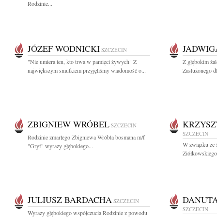
Rodzinie...
JÓZEF WODNICKI
JADWIG
SZCZECIN
"Nie umiera ten, kto trwa w pamięci żywych" Z
Z głębokim ża
największym smutkiem przyjęliśmy wiadomość o...
Zasłużonego dla
ZBIGNIEW WRÓBEL
KRZYSZ
SZCZECIN
SZCZECIN
Rodzinie zmarłego Zbigniewa Wróbla bosmana m/f
W związku ze ś
"Gryf" wyrazy głębokiego...
Ziółkowskiego
JULIUSZ BARDACHA
DANUTA
SZCZECIN
SZCZECIN
Wyrazy głębokiego współczucia Rodzinie z powodu