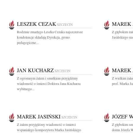
LESZEK CEZAK
MAREK 
SZCZECIN
Rodzinie zmarłego Leszka Cezaka najszczersze
Z głębokim ża
kondolencje składają Dyrekcja, grono
Jasińskiego nas
pedagogiczne...
JAN KUCHARZ
MAREK 
SZCZECIN
Z ogromnym żalem i smutkiem przyjęliśmy
Z wielkim żal
wiadomość o śmierci Doktora Jana Kucharza
prof. Marka Ja
wybitnego...
MAREK JASIŃSKI
JÓZEF 
SZCZECIN
Z żalem przyjęliśmy wiadomość o śmierci
Z głębokim sm
wspaniałego kompozytora Marka Jasińskiego
domu Józefa W