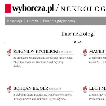
Nekrologi
Odeszli
Poradnik pogrzebowy
Inne nekrologi
ZBIGNIEW RYCHLICKI
MACIEJ
SZCZECIN
Ze smutkiem zawiadamiamy, że odszedł nasz Kolega
Z głębokim ża
Zbigniew Rychlicki Komornik Sądowy przy
marca 2010 ro
Sądzie...
BOHDAN BEJGER
LECH M
SZCZECIN
Z głębokim żalem przyjęliśmy wiadomość o śmierci
Z żalem przyj
naszego pracownika Bohdana Bejgera Wyrazy...
Pracownika i S