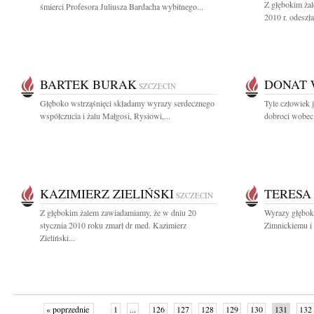
Z głębokim żal
śmierci Profesora Juliusza Bardacha wybitnego...
2010 r. odeszła
BARTEK BURAK
DONAT 
SZCZECIN
Głęboko wstrząśnięci składamy wyrazy serdecznego
Tyle człowiek j
współczucia i żalu Małgosi, Rysiowi,...
dobroci wobec b
KAZIMIERZ ZIELIŃSKI
TERESA
SZCZECIN
Z głębokim żalem zawiadamiamy, że w dniu 20
Wyrazy głębok
stycznia 2010 roku zmarł dr med. Kazimierz
Zimnickiemu i 
Zieliński...
« poprzednie
1
...
126
127
128
129
130
131
132