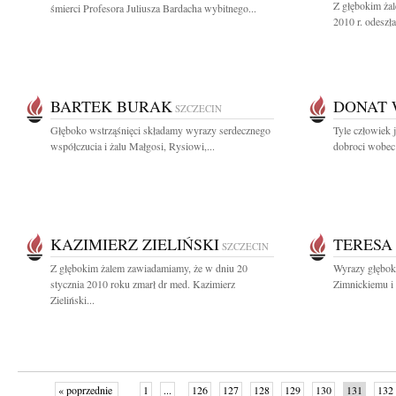
Z głębokim żal
śmierci Profesora Juliusza Bardacha wybitnego...
2010 r. odeszła
BARTEK BURAK
DONAT 
SZCZECIN
Głęboko wstrząśnięci składamy wyrazy serdecznego
Tyle człowiek j
współczucia i żalu Małgosi, Rysiowi,...
dobroci wobec b
KAZIMIERZ ZIELIŃSKI
TERESA
SZCZECIN
Z głębokim żalem zawiadamiamy, że w dniu 20
Wyrazy głębok
stycznia 2010 roku zmarł dr med. Kazimierz
Zimnickiemu i 
Zieliński...
« poprzednie
1
...
126
127
128
129
130
131
132