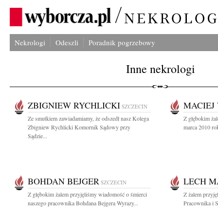
Nekrologi
Odeszli
Poradnik pogrzebowy
Inne nekrologi
ZBIGNIEW RYCHLICKI
MACIEJ
SZCZECIN
Ze smutkiem zawiadamiamy, że odszedł nasz Kolega
Z głębokim ża
Zbigniew Rychlicki Komornik Sądowy przy
marca 2010 ro
Sądzie...
BOHDAN BEJGER
LECH M
SZCZECIN
Z głębokim żalem przyjęliśmy wiadomość o śmierci
Z żalem przyj
naszego pracownika Bohdana Bejgera Wyrazy...
Pracownika i S