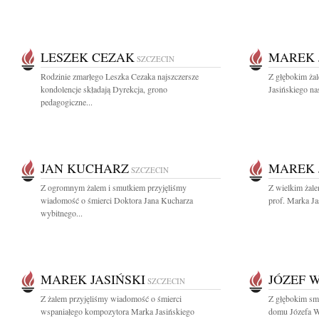
LESZEK CEZAK
MAREK 
SZCZECIN
Rodzinie zmarłego Leszka Cezaka najszczersze
Z głębokim ża
kondolencje składają Dyrekcja, grono
Jasińskiego nas
pedagogiczne...
JAN KUCHARZ
MAREK 
SZCZECIN
Z ogromnym żalem i smutkiem przyjęliśmy
Z wielkim żal
wiadomość o śmierci Doktora Jana Kucharza
prof. Marka Ja
wybitnego...
MAREK JASIŃSKI
JÓZEF 
SZCZECIN
Z żalem przyjęliśmy wiadomość o śmierci
Z głębokim sm
wspaniałego kompozytora Marka Jasińskiego
domu Józefa W