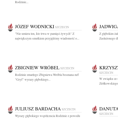
Rodzinie...
JÓZEF WODNICKI
JADWIG
SZCZECIN
"Nie umiera ten, kto trwa w pamięci żywych" Z
Z głębokim ża
największym smutkiem przyjęliśmy wiadomość o...
Zasłużonego dla
ZBIGNIEW WRÓBEL
KRZYSZ
SZCZECIN
SZCZECIN
Rodzinie zmarłego Zbigniewa Wróbla bosmana m/f
W związku ze ś
"Gryf" wyrazy głębokiego...
Ziółkowskiego
JULIUSZ BARDACHA
DANUTA
SZCZECIN
SZCZECIN
Wyrazy głębokiego współczucia Rodzinie z powodu