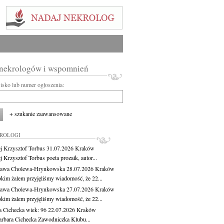
 nekrologów i wspomnień
wisko lub numer ogłoszenia:
+ szukanie zaawansowane
KROLOGI
j Krzysztof Torbus
31.07.2026
Kraków
 Krzysztof Torbus poeta prozaik, autor...
ława Cholewa-Hrynkowska
28.07.2026
Kraków
okim żalem przyjęliśmy wiadomość, że 22...
ława Cholewa-Hrynkowska
27.07.2026
Kraków
okim żalem przyjęliśmy wiadomość, że 22...
a Cichecka
wiek: 96
22.07.2026
Kraków
rbara Cichecka Zawodniczka Klubu...