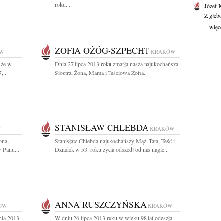
roku....
Józef 
Z głęb
+ więc
ZOFIA OŻÓG-SZPECHT
W
KRAKÓW
 że w
Dnia 27 lipca 2013 roku zmarła nasza najukochańsza
,...
Siostra, Żona, Mama i Teściowa Zofia...
STANISŁAW CHLEBDA
W
KRAKÓW
ona,
Stanisław Chlebda najukochańszy Mąż, Tata, Teść i
 Panu...
Dziadek w 53. roku życia odszedł od nas nagle...
ANNA RUSZCZYŃSKA
ÓW
KRAKÓW
nia 2013
W dniu 26 lipca 2013 roku w wieku 98 lat odeszła