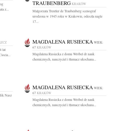
TRAUBENBERG
gog
KRAKÓW
a z...
Małgorzata Treutler de Traubenberg scenograf
urodzona w 1945 roku w Krakowie, odeszła nagle
17...
MAGDALENA RUSIECKA
SZCZ
WIEK:
67
KRAKÓW
 lat
Magdalena Rusiecka z domu Wróbel dr nauk
iocia...
chemicznych, nauczyciel i tłumacz ukochana...
MAGDALENA RUSIECKA
WIEK:
67
KRAKÓW
afik Nasz
Magdalena Rusiecka z domu Wróbel dr nauk
chemicznych, nauczyciel i tłumacz ukochana...