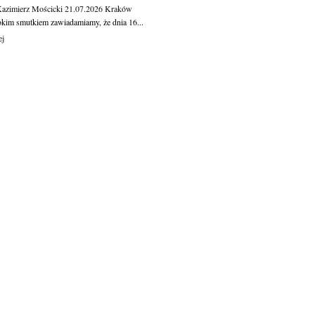
Kazimierz Mościcki
21.07.2026
Kraków
okim smutkiem zawiadamiamy, że dnia 16...
ej