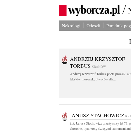
Nekrologi
Odeszli
Poradnik po
ANDRZEJ KRZYSZTOF
TORBUS
KRAKÓW
Andrzej Krzysztof Torbus poeta prozaik, au
tekstów piosenek, utworów dla...
JANUSZ STACHOWICZ
KR
inż. Janusz Stachowicz przeżywszy lat 73, p
chorobie, opatrzony świętymi sakramentami.