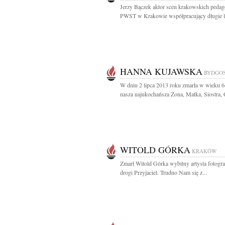
Jerzy Bączek aktor scen krakowskich peda
PWST w Krakowie współpracujący długie lat
HANNA KUJAWSKA
BYDGO
W dniu 2 lipca 2013 roku zmarła w wieku 64
nasza najukochańsza Żona, Matka, Siostra, C
WITOLD GÓRKA
KRAKÓW
Zmarł Witold Górka wybitny artysta fotogr
drogi Przyjaciel. Trudno Nam się z...