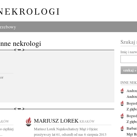
grzebowy
Inne nekrologi
Szukaj
Imię i naz
tor
INNE NE
Andrze
Andrzej
Bogus
Z głęb
Bogus
MARIUSZ LOREK
AKÓW
KRAKÓW
Z głęb
Barbar
o ciężkiej
Mariusz Lorek Najukochańszy Mąż i Ojciec
Mgr Ba
..
przeżywszy lat 61, odszedł od nas 6 sierpnia 2013