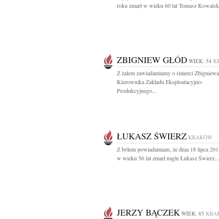
roku zmarł w wieku 60 lat Tomasz Kowalski
ZBIGNIEW GŁÓD
WIEK: 54
K
Z żalem zawiadamiamy o śmierci Zbigniew
Kierownika Zakładu Eksploatacyjno-
Produkcyjnego...
ŁUKASZ ŚWIERZ
KRAKÓW
Z bólem powiadamiam, że dnia 18 lipca 201
w wieku 56 lat zmarł nagle Łukasz Świerz...
JERZY BĄCZEK
WIEK: 85
KRA