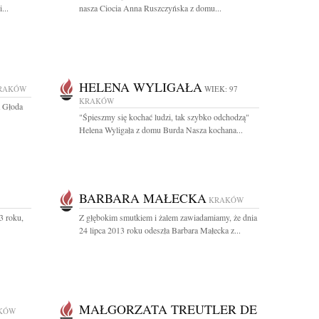
...
nasza Ciocia Anna Ruszczyńska z domu...
HELENA WYLIGAŁA
RAKÓW
WIEK: 97
KRAKÓW
a Głoda
"Śpieszmy się kochać ludzi, tak szybko odchodzą"
Helena Wyligała z domu Burda Nasza kochana...
BARBARA MAŁECKA
KRAKÓW
3 roku,
Z głębokim smutkiem i żalem zawiadamiamy, że dnia
24 lipca 2013 roku odeszła Barbara Małecka z...
MAŁGORZATA TREUTLER DE
KÓW