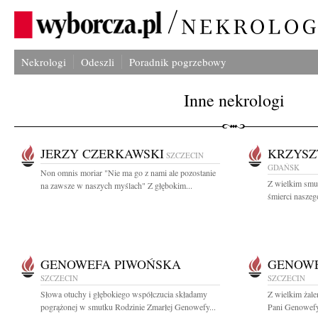
Nekrologi
Odeszli
Poradnik pogrzebowy
Inne nekrologi
JERZY CZERKAWSKI
KRZYSZ
SZCZECIN
GDAŃSK
Non omnis moriar "Nie ma go z nami ale pozostanie
Z wielkim smu
na zawsze w naszych myślach" Z głębokim...
śmierci naszeg
GENOWEFA PIWOŃSKA
GENOWE
SZCZECIN
SZCZECIN
Słowa otuchy i głębokiego współczucia składamy
Z wielkim żal
pogrążonej w smutku Rodzinie Zmarłej Genowefy...
Pani Genowefy 