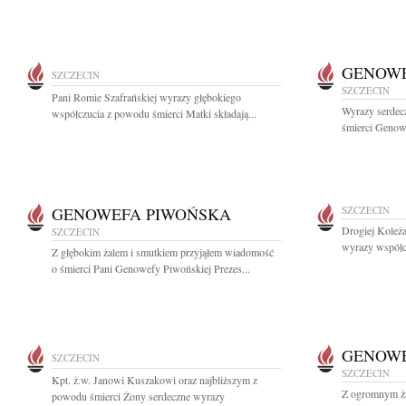
GENOWE
SZCZECIN
SZCZECIN
Pani Romie Szafrańskiej wyrazy głębokiego
Wyrazy serdec
współczucia z powodu śmierci Matki składają...
śmierci Genowe
GENOWEFA PIWOŃSKA
SZCZECIN
Drogiej Koleża
SZCZECIN
wyrazy współc
Z głębokim żalem i smutkiem przyjąłem wiadomość
o śmierci Pani Genowefy Piwońskiej Prezes...
GENOWE
SZCZECIN
SZCZECIN
Kpt. ż.w. Janowi Kuszakowi oraz najbliższym z
Z ogromnym ża
powodu śmierci Żony serdeczne wyrazy