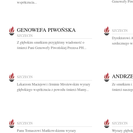
Genowefy Piwo
współczucia...
GENOWEFA PIWOŃSKA
SZCZECIN
SZCZECIN
Dyrektorowi A
Z głębokim smutkiem przyjęliśmy wiadomość o
serdecznego ws
śmierci Pani Genowefy Piwońskiej Prezesa PH...
ANDRZE
SZCZECIN
Lekarzom Maciejowi i Irminie Mrożewskim wyrazy
Ze smutkiem i
głębokiego współczucia z powodu śmierci Mamy...
śmierci nasze
SZCZECIN
SZCZECIN
Panu Tomaszowi Mańkowskiemu wyrazy
Wyrazy głębok