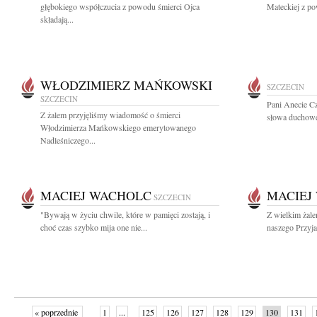
głębokiego współczucia z powodu śmierci Ojca
Mateckiej z po
składają...
WŁODZIMIERZ MAŃKOWSKI
SZCZECIN
SZCZECIN
Pani Anecie C
Z żalem przyjęliśmy wiadomość o śmierci
słowa duchowe
Włodzimierza Mańkowskiego emerytowanego
Nadleśniczego...
MACIEJ WACHOLC
MACIEJ
SZCZECIN
"Bywają w życiu chwile, które w pamięci zostają, i
Z wielkim żal
choć czas szybko mija one nie...
naszego Przyja
« poprzednie
1
...
125
126
127
128
129
130
131