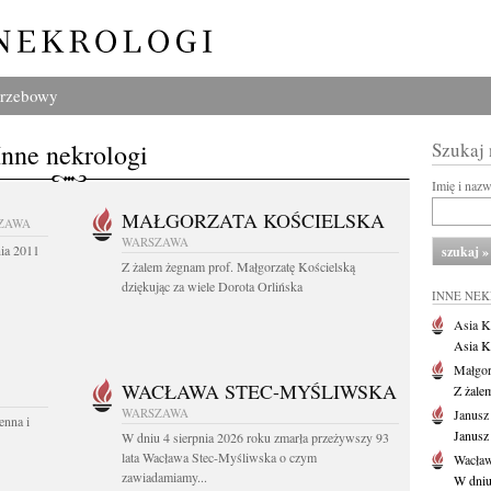
grzebowy
Inne nekrologi
Szukaj
Imię i naz
MAŁGORZATA KOŚCIELSKA
ZAWA
WARSZAWA
nia 2011
Z żalem żegnam prof. Małgorzatę Kościelską
dziękując za wiele Dorota Orlińska
INNE NE
Asia K
Asia K
Małgor
WACŁAWA STEC-MYŚLIWSKA
Z żale
WARSZAWA
Janusz
enna i
Janusz
W dniu 4 sierpnia 2026 roku zmarła przeżywszy 93
lata Wacława Stec-Myśliwska o czym
Wacław
zawiadamiamy...
W dniu