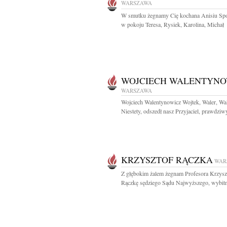
WARSZAWA
W smutku żegnamy Cię kochana Anisiu Sp
w pokoju Teresa, Rysiek, Karolina, Michał
WOJCIECH WALENTYNO
WARSZAWA
Wojciech Walentynowicz Wojtek, Waler, Wa
Niestety, odszedł nasz Przyjaciel, prawdziwy
KRZYSZTOF RĄCZKA
WAR
Z głębokim żalem żegnam Profesora Krzysz
Rączkę sędziego Sądu Najwyższego, wybitn