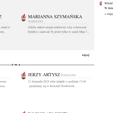
Witold
W dniu 
+ więc
Z
MARIANNA SZYMAŃSKA
WARSZAWA
t zmarł w
Gdyby miłość mogła uzdrawiać a łzy wskrzeszać
at...
byłabyś z nami ale Ty jesteś tylko w snach Mija 7...
więcej
JERZY ARTYSZ
WARSZAWA
esora
21 listopada 2025 roku (piątek) o godzinie 17.00
sza...
spotykamy się w Kościele Środowisk...