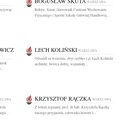
BOGUSŁAW SKUTA
WARSZAWA
oczywaj
Rektor, Senat i kierownik Centrum Wychowania
Fizycznego i Sportu Szkoły Głównej Handlowej...
WICZ
LECH KOLIŃSKI
WARSZAWA
Odszedł za wcześnie, zbyt szybko ś.p. Lech Koliński
lerek
architekt, twórca dobry, wspaniały...
...
KRZYSZTOF RĄCZKA
SZAWA
WARSZAWA
tofa
Z bólem żegnamy prof. dr hab. Krzysztofa Rączkę
ego...
naszego przyjaciela, człowieka honoru i...