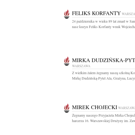
FELIKS KORFANTY
WARSZ
24 października w wieku 89 lat zmarł w Sa
nasz kuzyn Feliks Korfanty wnuk Wojciecha
MIRKA DUDZIŃSKA-PY
WARSZAWA
Z wielkim żalem żegnamy naszą szkolną Ko
Mirkę Dudzińską-Pytel Ala, Grażyna, Lucyn
MIREK CHOJECKI
WARSZAW
Żegnamy naszego Przyjaciela Mirka Chojec
harcerza 16. Warszawskiej Drużyny im. Zaw