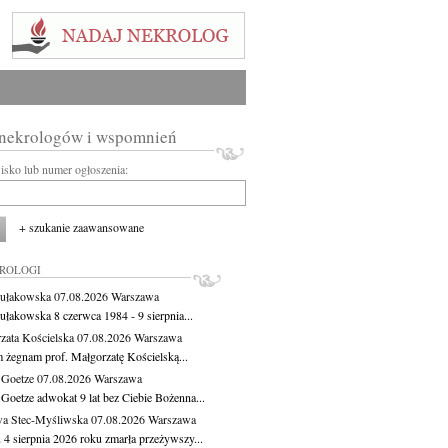
 nekrologów i wspomnień
wisko lub numer ogłoszenia:
+ szukanie zaawansowane
KROLOGI
ułakowska
07.08.2026
Warszawa
ułakowska 8 czerwca 1984 - 9 sierpnia...
zata Kościelska
07.08.2026
Warszawa
m żegnam prof. Małgorzatę Kościelską...
 Goetze
07.08.2026
Warszawa
 Goetze adwokat 9 lat bez Ciebie Bożenna...
a Stec-Myśliwska
07.08.2026
Warszawa
 4 sierpnia 2026 roku zmarła przeżywszy...