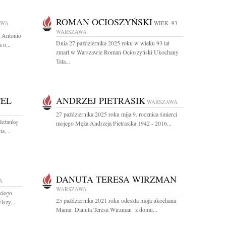
ROMAN OCIOSZYŃSKI
AWA
WIEK: 93
WARSZAWA
n Antonio
Dnia 27 października 2025 roku w wieku 93 lat
 o...
zmarł w Warszawie Roman Ocioszyński Ukochany
Tata...
TEL
ANDRZEJ PIETRASIK
WARSZAWA
27 października 2025 roku mija 9. rocznica śmierci
leżankę
mojego Męża Andrzeja Pietrasika 1942 - 2016...
a,...
DANUTA TERESA WIRZMAN
A
WARSZAWA
kiego
25 października 2021 roku odeszła moja ukochana
iszy...
Mama Danuta Teresa Wirzman z domu...