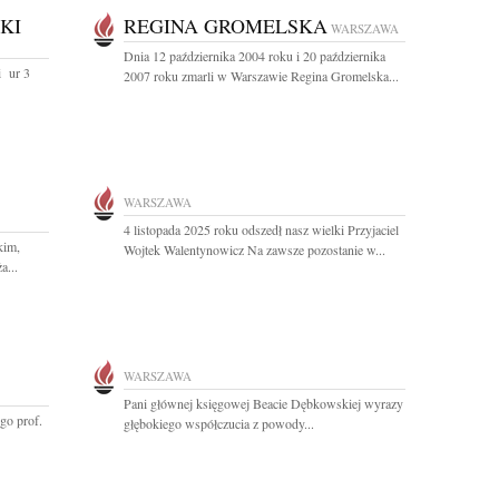
KI
REGINA GROMELSKA
WARSZAWA
Dnia 12 października 2004 roku i 20 października
 ur 3
2007 roku zmarli w Warszawie Regina Gromelska...
WARSZAWA
4 listopada 2025 roku odszedł nasz wielki Przyjaciel
kim,
Wojtek Walentynowicz Na zawsze pozostanie w...
a...
WARSZAWA
Pani głównej księgowej Beacie Dębkowskiej wyrazy
go prof.
głębokiego współczucia z powody...