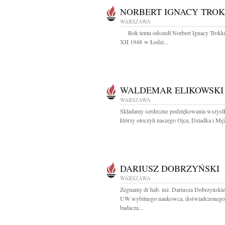
NORBERT IGNACY TROK
WARSZAWA
Rok temu odszedł Norbert Ignacy Trokki
XII 1948 w Łodzi...
WALDEMAR ELIKOWSKI
WARSZAWA
Składamy serdeczne podziękowania wszyst
którzy otoczyli naszego Ojca, Dziadka i Męż
DARIUSZ DOBRZYŃSKI
WARSZAWA
Żegnamy dr hab. inż. Dariusza Dobrzyńskie
UW wybitnego naukowca, doświadczonego
badacza...