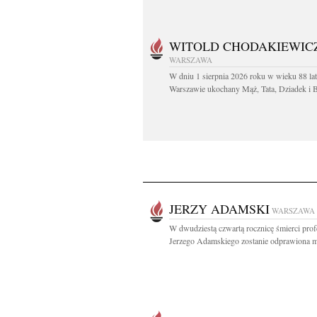
WITOLD CHODAKIEWIC
WARSZAWA
W dniu 1 sierpnia 2026 roku w wieku 88 la
Warszawie ukochany Mąż, Tata, Dziadek i Br
JERZY ADAMSKI
WARSZAWA
W dwudziestą czwartą rocznicę śmierci prof
Jerzego Adamskiego zostanie odprawiona m