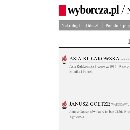
Nekrologi
Odeszli
Poradnik po
ASIA KUŁAKOWSKA
WARS
Asia Kułakowska 8 czerwca 1984 - 9 sierp
Monika i Piotrek
JANUSZ GOETZE
WARSZAWA
Janusz Goetze adwokat 9 lat bez Ciebie Boż
Agnieszka