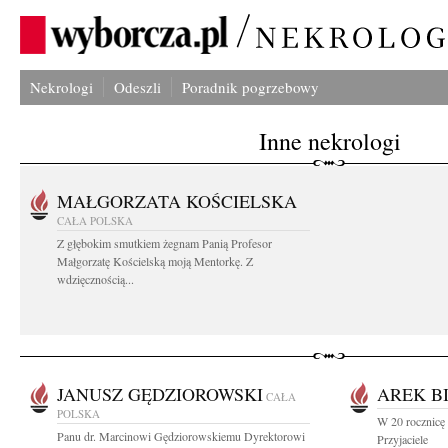
Nekrologi
Odeszli
Poradnik pogrzebowy
Inne nekrologi
MAŁGORZATA KOŚCIELSKA
CAŁA POLSKA
Z głębokim smutkiem żegnam Panią Profesor
Małgorzatę Kościelską moją Mentorkę. Z
wdzięcznością...
JANUSZ GĘDZIOROWSKI
AREK B
CAŁA
POLSKA
W 20 rocznicę
Panu dr. Marcinowi Gędziorowskiemu Dyrektorowi
Przyjaciele