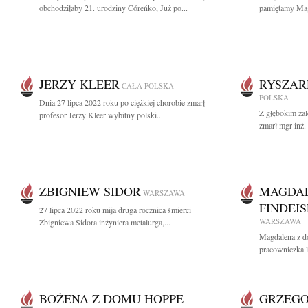
obchodziłaby 21. urodziny Córeńko, Już po...
pamiętamy Ma
JERZY KLEER
RYSZAR
CAŁA POLSKA
POLSKA
Dnia 27 lipca 2022 roku po ciężkiej chorobie zmarł
Z głębokim żal
profesor Jerzy Kleer wybitny polski...
zmarł mgr inż.
ZBIGNIEW SIDOR
MAGDAL
WARSZAWA
FINDEI
27 lipca 2022 roku mija druga rocznica śmierci
WARSZAWA
Zbigniewa Sidora inżyniera metalurga,...
Magdalena z d
pracowniczka li
BOŻENA Z DOMU HOPPE
GRZEGO