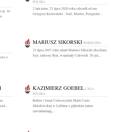
POLSKA
2 lata temu, 23 lipca 2020 roku odszedł od nas
 ur. 10
Grzegorz Krzewiński - Szef, Mentor, Przyjaciel...
14
MARIUSZ SIKORSKI
WARSZAWA
23 lipca 2007 roku zmarł Mariusz Sikorski ukochany
Syn, radosny Brat, wspaniały Człowiek. To już...
ość o
I
KAZIMIERZ GOEBEL
CAŁA
POLSKA
nas
Rektor i Senat Uniwersytetu Marii Curie-
iel...
Skłodowskiej w Lublinie z głębokim żalem
zawiadamiają,...