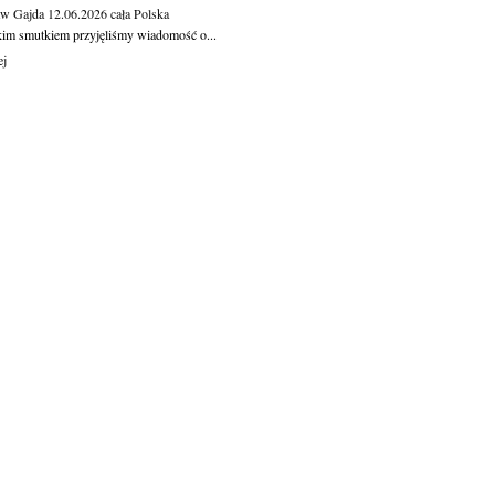
aw Gajda
12.06.2026
cała Polska
kim smutkiem przyjęliśmy wiadomość o...
ej