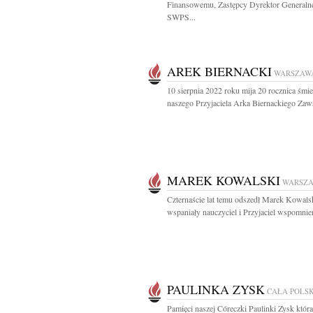
Finansowemu, Zastępcy Dyrektor Generaln
SWPS...
AREK BIERNACKI
WARSZAW
10 sierpnia 2022 roku mija 20 rocznica śmie
naszego Przyjaciela Arka Biernackiego Zaws
MAREK KOWALSKI
WARSZ
Czternaście lat temu odszedł Marek Kowals
wspaniały nauczyciel i Przyjaciel wspomnien
PAULINKA ZYSK
CAŁA POLS
Pamięci naszej Córeczki Paulinki Zysk która 