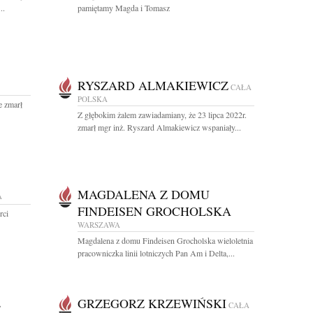
..
pamiętamy Magda i Tomasz
RYSZARD ALMAKIEWICZ
CAŁA
POLSKA
e zmarł
Z głębokim żalem zawiadamiany, że 23 lipca 2022r.
zmarł mgr inż. Ryszard Almakiewicz wspaniały...
MAGDALENA Z DOMU
A
FINDEISEN GROCHOLSKA
rci
WARSZAWA
Magdalena z domu Findeisen Grocholska wieloletnia
pracowniczka linii lotniczych Pan Am i Delta,...
E
GRZEGORZ KRZEWIŃSKI
CAŁA