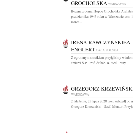
GROCHOLSKA
WARSZAWA
Bożena z domu Hoppe Grocholska Architekt
pazdziernika 1943 roku w Warszawie, zm. 
marca...
IRENA RAWCZYŃSKIEA-
ENGLERT
CAŁA POLSKA
Z ogromnym smutkiem przyjęliśmy wiadom
śmierci Ś.P. Prof. dr hab. n. med. Ireny...
GRZEGORZ KRZEWIŃSK
WARSZAWA
2 lata temu, 23 lipca 2020 roku odszedł od 
Grzegorz Krzewiński - Szef, Mentor, Przyjac