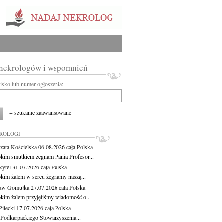
 nekrologów i wspomnień
wisko lub numer ogłoszenia:
+ szukanie zaawansowane
KROLOGI
zata Kościelska
06.08.2026
cała Polska
okim smutkiem żegnam Panią Profesor...
Rytel
31.07.2026
cała Polska
okim żalem w sercu żegnamy naszą...
ław Gomułka
27.07.2026
cała Polska
okim żalem przyjęliśmy wiadomość o...
ilecki
17.07.2026
cała Polska
 Podkarpackiego Stowarzyszenia...