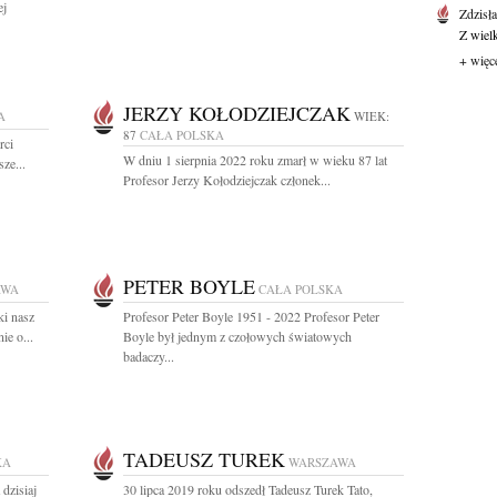
ej
Zdzisł
Z wiel
+ więc
JERZY KOŁODZIEJCZAK
A
WIEK:
87
CAŁA POLSKA
rci
W dniu 1 sierpnia 2022 roku zmarł w wieku 87 lat
ze...
Profesor Jerzy Kołodziejczak członek...
PETER BOYLE
AWA
CAŁA POLSKA
ki nasz
Profesor Peter Boyle 1951 - 2022 Profesor Peter
ie o...
Boyle był jednym z czołowych światowych
badaczy...
TADEUSZ TUREK
KA
WARSZAWA
dzisiaj
30 lipca 2019 roku odszedł Tadeusz Turek Tato,