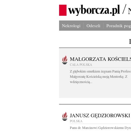
Nekrologi
Odeszli
Poradnik po
MAŁGORZATA KOŚCIEL
CAŁA POLSKA
Z głębokim smutkiem żegnam Panią Profes
Małgorzatę Kościelską moją Mentorkę. Z
wdzięcznością...
JANUSZ GĘDZIOROWSKI
POLSKA
Panu dr. Marcinowi Gędziorowskiemu Dyr