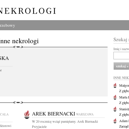
grzebowy
Inne nekrologi
Szukaj
Imię i naz
SKA
or
INNE NE
Małgor
Z głęb
Marta 
Z głęb
Stanis
AREK BIERNACKI
CAŁA
WARSZAWA
Z głęb
Adam P
W 20 rocznicę wciąż pamiętamy. Arek Biernacki
ektorowi
Zarząd
Przyjaciele