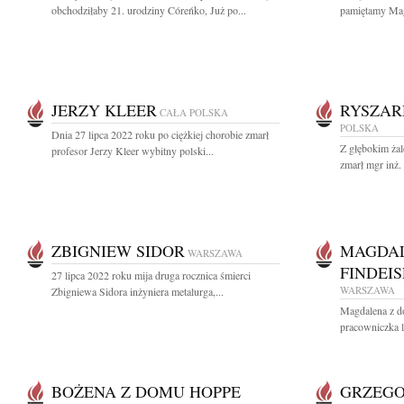
obchodziłaby 21. urodziny Córeńko, Już po...
pamiętamy Ma
JERZY KLEER
RYSZAR
CAŁA POLSKA
POLSKA
Dnia 27 lipca 2022 roku po ciężkiej chorobie zmarł
Z głębokim żal
profesor Jerzy Kleer wybitny polski...
zmarł mgr inż.
ZBIGNIEW SIDOR
MAGDAL
WARSZAWA
FINDEI
27 lipca 2022 roku mija druga rocznica śmierci
WARSZAWA
Zbigniewa Sidora inżyniera metalurga,...
Magdalena z d
pracowniczka li
BOŻENA Z DOMU HOPPE
GRZEGO