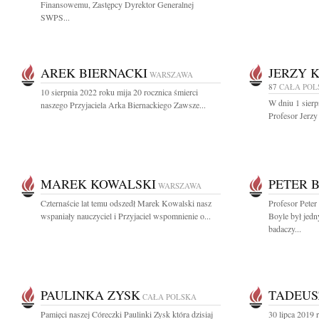
Finansowemu, Zastępcy Dyrektor Generalnej
SWPS...
AREK BIERNACKI
JERZY 
WARSZAWA
87
CAŁA POL
10 sierpnia 2022 roku mija 20 rocznica śmierci
W dniu 1 sierp
naszego Przyjaciela Arka Biernackiego Zawsze...
Profesor Jerzy
MAREK KOWALSKI
PETER 
WARSZAWA
Czternaście lat temu odszedł Marek Kowalski nasz
Profesor Peter
wspaniały nauczyciel i Przyjaciel wspomnienie o...
Boyle był jed
badaczy...
PAULINKA ZYSK
TADEUS
CAŁA POLSKA
Pamięci naszej Córeczki Paulinki Zysk która dzisiaj
30 lipca 2019 