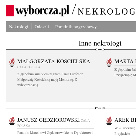
Nekrologi
Odeszli
Poradnik pogrzebowy
Inne nekrologi
MAŁGORZATA KOŚCIELSKA
MARTA 
CAŁA POLSKA
Z głębokim ża
Z głębokim smutkiem żegnam Panią Profesor
Przyjaciółkę M
Małgorzatę Kościelską moją Mentorkę. Z
wdzięcznością...
JANUSZ GĘDZIOROWSKI
AREK B
CAŁA
POLSKA
W 20 rocznicę
Panu dr. Marcinowi Gędziorowskiemu Dyrektorowi
Przyjaciele