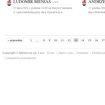
LUDOMIR BIENIAS
ANDRZE
ŁÓDŹ
27 lipca 2022 o godzinie 14.00 na Starym Cmentarzu
17 grudnia 20
w części katolickiej przy ulicy Ogrodowej w...
lipca obchodził
« poprzednie
1
...
8
9
10
11
12
13
14
15
16
17
Copyright © Wyborcza sp. z o.o.
O nas
Staże u nas
Reklama
Polityka 
Ustawienia prywatności