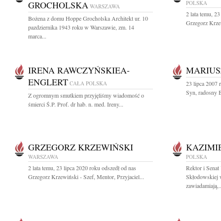
GROCHOLSKA
POLSKA
WARSZAWA
2 lata temu, 2
Bożena z domu Hoppe Grocholska Architekt ur. 10
Grzegorz Krzew
pazdziernika 1943 roku w Warszawie, zm. 14
marca...
IRENA RAWCZYŃSKIEA-
MARIUS
ENGLERT
CAŁA POLSKA
23 lipca 2007 
Syn, radosny B
Z ogromnym smutkiem przyjęliśmy wiadomość o
śmierci Ś.P. Prof. dr hab. n. med. Ireny...
GRZEGORZ KRZEWIŃSKI
KAZIMI
WARSZAWA
POLSKA
2 lata temu, 23 lipca 2020 roku odszedł od nas
Rektor i Senat
Grzegorz Krzewiński - Szef, Mentor, Przyjaciel...
Skłodowskiej 
zawiadamiają,..