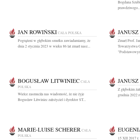
Bogdana Szubi
prawdziwego..
JAN ROWIŃSKI
JANUSZ
CAŁA POLSKA
Pogrążeni w głębokim smutku zawiadamiamy, że
Zmarł Prof. J
dnia 2 stycznia 2023 w wieku 86 lat zmarł nasz...
Towarzystwa G
"Podstawowym
BOGUSŁAW LITWINIEC
JANUSZ
CAŁA
POLSKA
Z głębokim ża
Wielce zasmuciła nas wiadomość, że nie żyje
grudnia 2022 ro
Bogusław Litwiniec założyciel i dyrektor ST...
MARIE-LUISE SCHERER
EUGENI
CAŁA
POLSKA
15 XII 2017 r.