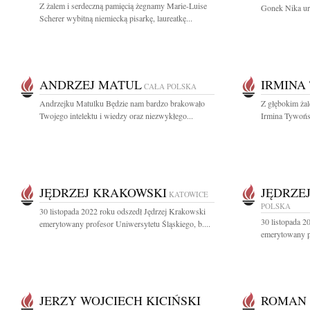
Z żalem i serdeczną pamięcią żegnamy Marie-Luise
Gonek Nika ur.
Scherer wybitną niemiecką pisarkę, laureatkę...
ANDRZEJ MATUL
IRMINA
CAŁA POLSKA
Andrzejku Matulku Będzie nam bardzo brakowało
Z głębokim żal
Twojego intelektu i wiedzy oraz niezwykłego...
Irmina Tywońsk
JĘDRZEJ KRAKOWSKI
JĘDRZE
KATOWICE
POLSKA
30 listopada 2022 roku odszedł Jędrzej Krakowski
30 listopada 2
emerytowany profesor Uniwersytetu Śląskiego, b....
emerytowany pr
JERZY WOJCIECH KICIŃSKI
ROMAN 