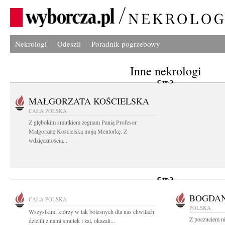
Nekrologi
Odeszli
Poradnik pogrzebowy
Inne nekrologi
MAŁGORZATA KOŚCIELSKA
CAŁA POLSKA
Z głębokim smutkiem żegnam Panią Profesor
Małgorzatę Kościelską moją Mentorkę. Z
wdzięcznością...
BOGDAN
CAŁA POLSKA
POLSKA
Wszystkim, którzy w tak bolesnych dla nas chwilach
Z poczuciem n
dzielili z nami smutek i żal, okazali...