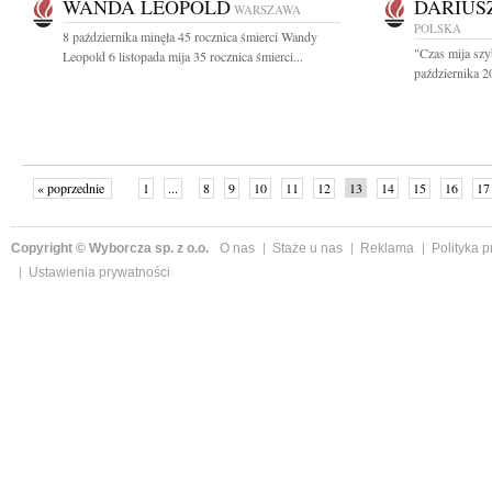
WANDA LEOPOLD
DARIUS
WARSZAWA
POLSKA
8 października minęła 45 rocznica śmierci Wandy
"Czas mija szy
Leopold 6 listopada mija 35 rocznica śmierci...
października 20
« poprzednie
1
...
8
9
10
11
12
13
14
15
16
17
Copyright © Wyborcza sp. z o.o.
O nas
Staże u nas
Reklama
Polityka 
Ustawienia prywatności