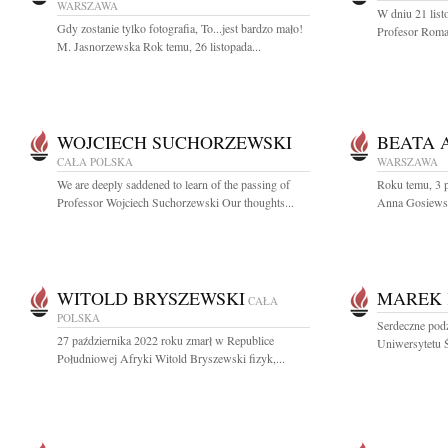
WARSZAWA
W dniu 21 list
Gdy zostanie tylko fotografia, To...jest bardzo mało!
Profesor Roman
M. Jasnorzewska Rok temu, 26 listopada...
WOJCIECH SUCHORZEWSKI
BEATA 
CAŁA POLSKA
WARSZAWA
We are deeply saddened to learn of the passing of
Roku temu, 3 p
Professor Wojciech Suchorzewski Our thoughts...
Anna Gosiewska
WITOLD BRYSZEWSKI
MAREK 
CAŁA
POLSKA
Serdeczne pod
27 października 2022 roku zmarł w Republice
Uniwersytetu Ś
Południowej Afryki Witold Bryszewski fizyk,...