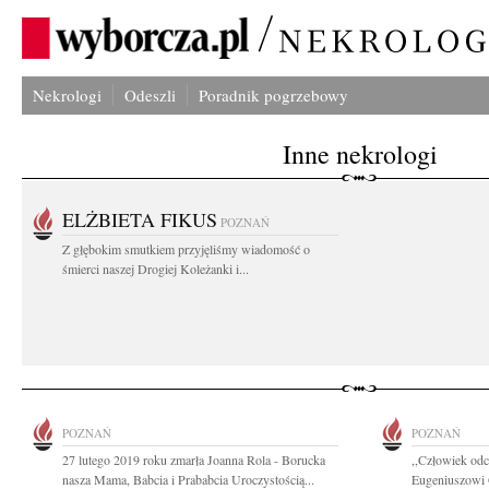
Nekrologi
Odeszli
Poradnik pogrzebowy
Inne nekrologi
ELŻBIETA FIKUS
POZNAŃ
Z głębokim smutkiem przyjęliśmy wiadomość o
śmierci naszej Drogiej Koleżanki i...
POZNAŃ
POZNAŃ
27 lutego 2019 roku zmarła Joanna Rola - Borucka
,,Człowiek odc
nasza Mama, Babcia i Prababcia Uroczystością...
Eugeniuszowi 