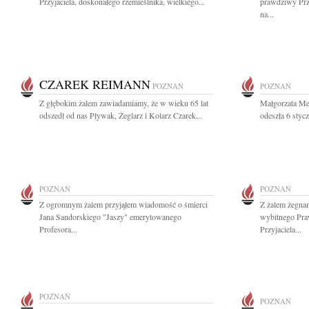
Przyjaciela, doskonałego rzemieślnika, wielkiego...
prawdziwy Przy
na...
CZAREK REIMANN
POZNAŃ
POZNAŃ
Z głębokim żalem zawiadamiamy, że w wieku 65 lat
Małgorzata M
odszedł od nas Pływak, Żeglarz i Kolarz Czarek...
odeszła 6 styc
POZNAŃ
POZNAŃ
Z ogromnym żalem przyjąłem wiadomość o śmierci
Z żalem żegna
Jana Sandorskiego "Jaszy" emerytowanego
wybitnego Pra
Profesora...
Przyjaciela...
POZNAŃ
POZNAŃ