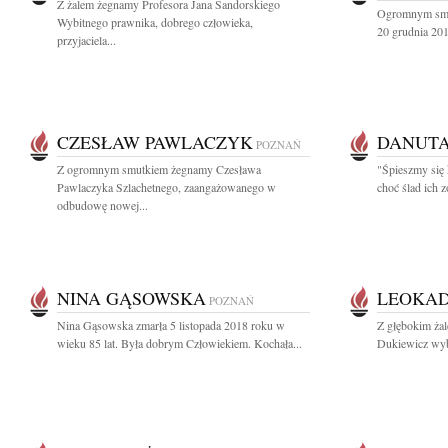
Z żalem żegnamy Profesora Jana Sandorskiego
Ogromnym smut
Wybitnego prawnika, dobrego człowieka,
20 grudnia 201
przyjaciela...
CZESŁAW PAWLACZYK
DANUTA
POZNAŃ
Z ogromnym smutkiem żegnamy Czesława
"Śpieszmy się 
Pawlaczyka Szlachetnego, zaangażowanego w
choć ślad ich z
odbudowę nowej...
NINA GĄSOWSKA
LEOKAD
POZNAŃ
Nina Gąsowska zmarła 5 listopada 2018 roku w
Z głębokim żal
wieku 85 lat. Była dobrym Człowiekiem. Kochała...
Dukiewicz wybi