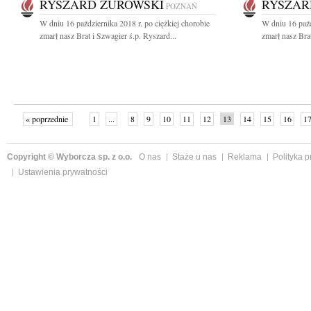
RYSZARD ŻUROWSKI
RYSZAR
POZNAŃ
W dniu 16 października 2018 r. po ciężkiej chorobie
W dniu 16 paźd
zmarł nasz Brat i Szwagier ś.p. Ryszard...
zmarł nasz Brat
« poprzednie
1
...
8
9
10
11
12
13
14
15
16
1
Copyright © Wyborcza sp. z o.o.
O nas
Staże u nas
Reklama
Polityka 
Ustawienia prywatności