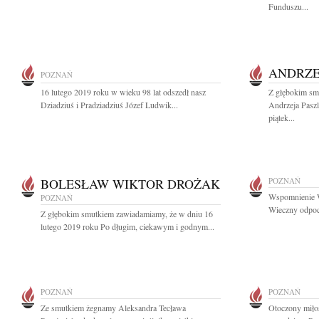
Funduszu...
ANDRZE
POZNAŃ
16 lutego 2019 roku w wieku 98 lat odszedł nasz
Z głębokim sm
Dziadziuś i Pradziadziuś Józef Ludwik...
Andrzeja Paszl
piątek...
BOLESŁAW WIKTOR DROŻAK
POZNAŃ
Wspomnienie W
POZNAŃ
Wieczny odpocz
Z głębokim smutkiem zawiadamiamy, że w dniu 16
lutego 2019 roku Po długim, ciekawym i godnym...
POZNAŃ
POZNAŃ
Ze smutkiem żegnamy Aleksandra Tecława
Otoczony miłoś