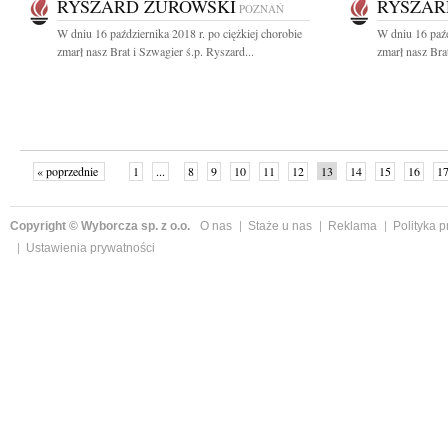
RYSZARD ŻUROWSKI
RYSZAR
POZNAŃ
W dniu 16 października 2018 r. po ciężkiej chorobie
W dniu 16 paźd
zmarł nasz Brat i Szwagier ś.p. Ryszard...
zmarł nasz Brat
« poprzednie
1
...
8
9
10
11
12
13
14
15
16
1
Copyright © Wyborcza sp. z o.o.
O nas
Staże u nas
Reklama
Polityka 
Ustawienia prywatności