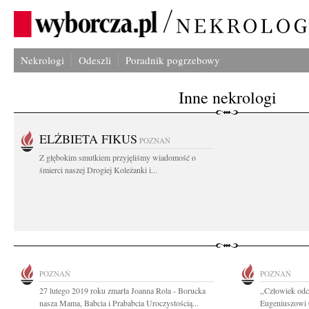
Nekrologi
Odeszli
Poradnik pogrzebowy
Inne nekrologi
ELŻBIETA FIKUS
POZNAŃ
Z głębokim smutkiem przyjęliśmy wiadomość o
śmierci naszej Drogiej Koleżanki i...
POZNAŃ
POZNAŃ
27 lutego 2019 roku zmarła Joanna Rola - Borucka
,,Człowiek odc
nasza Mama, Babcia i Prababcia Uroczystością...
Eugeniuszowi 