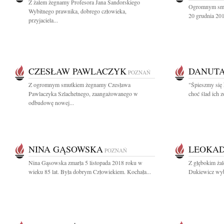
Z żalem żegnamy Profesora Jana Sandorskiego
Ogromnym smut
Wybitnego prawnika, dobrego człowieka,
20 grudnia 201
przyjaciela...
CZESŁAW PAWLACZYK
DANUTA
POZNAŃ
Z ogromnym smutkiem żegnamy Czesława
"Śpieszmy się 
Pawlaczyka Szlachetnego, zaangażowanego w
choć ślad ich z
odbudowę nowej...
NINA GĄSOWSKA
LEOKAD
POZNAŃ
Nina Gąsowska zmarła 5 listopada 2018 roku w
Z głębokim żal
wieku 85 lat. Była dobrym Człowiekiem. Kochała...
Dukiewicz wybi