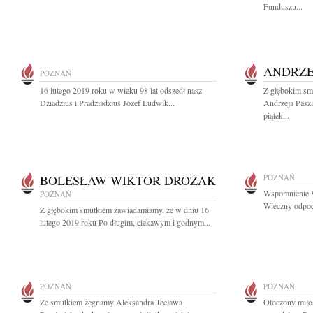
Funduszu...
ANDRZE
POZNAŃ
16 lutego 2019 roku w wieku 98 lat odszedł nasz
Z głębokim sm
Dziadziuś i Pradziadziuś Józef Ludwik...
Andrzeja Paszl
piątek...
BOLESŁAW WIKTOR DROŻAK
POZNAŃ
Wspomnienie W
POZNAŃ
Wieczny odpocz
Z głębokim smutkiem zawiadamiamy, że w dniu 16
lutego 2019 roku Po długim, ciekawym i godnym...
POZNAŃ
POZNAŃ
Ze smutkiem żegnamy Aleksandra Tecława
Otoczony miłoś