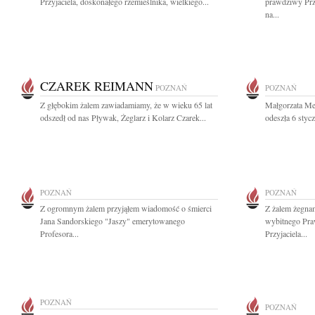
Przyjaciela, doskonałego rzemieślnika, wielkiego...
prawdziwy Przy
na...
CZAREK REIMANN
POZNAŃ
POZNAŃ
Z głębokim żalem zawiadamiamy, że w wieku 65 lat
Małgorzata M
odszedł od nas Pływak, Żeglarz i Kolarz Czarek...
odeszła 6 styc
POZNAŃ
POZNAŃ
Z ogromnym żalem przyjąłem wiadomość o śmierci
Z żalem żegna
Jana Sandorskiego "Jaszy" emerytowanego
wybitnego Pra
Profesora...
Przyjaciela...
POZNAŃ
POZNAŃ