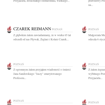
Przyjaciela, doskonałego rzemieślnika, wielkiego...
prawdziwy Przy
na...
CZAREK REIMANN
POZNAŃ
POZNAŃ
Z głębokim żalem zawiadamiamy, że w wieku 65 lat
Małgorzata M
odszedł od nas Pływak, Żeglarz i Kolarz Czarek...
odeszła 6 styc
POZNAŃ
POZNAŃ
Z ogromnym żalem przyjąłem wiadomość o śmierci
Z żalem żegna
Jana Sandorskiego "Jaszy" emerytowanego
wybitnego Pra
Profesora...
Przyjaciela...
POZNAŃ
POZNAŃ