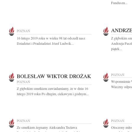
Funduszu...
ANDRZE
POZNAŃ
16 lutego 2019 roku w wieku 98 lat odszedł nasz
Z głębokim sm
Dziadziuś i Pradziadziuś Józef Ludwik...
Andrzeja Paszl
piątek...
BOLESŁAW WIKTOR DROŻAK
POZNAŃ
Wspomnienie W
POZNAŃ
Wieczny odpocz
Z głębokim smutkiem zawiadamiamy, że w dniu 16
lutego 2019 roku Po długim, ciekawym i godnym...
POZNAŃ
POZNAŃ
Ze smutkiem żegnamy Aleksandra Tecława
Otoczony miłoś