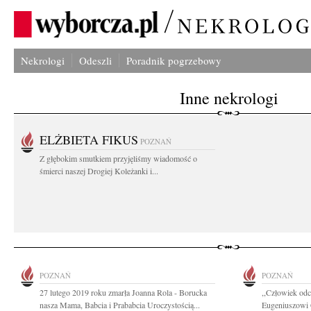
Nekrologi
Odeszli
Poradnik pogrzebowy
Inne nekrologi
ELŻBIETA FIKUS
POZNAŃ
Z głębokim smutkiem przyjęliśmy wiadomość o
śmierci naszej Drogiej Koleżanki i...
POZNAŃ
POZNAŃ
27 lutego 2019 roku zmarła Joanna Rola - Borucka
,,Człowiek odc
nasza Mama, Babcia i Prababcia Uroczystością...
Eugeniuszowi 