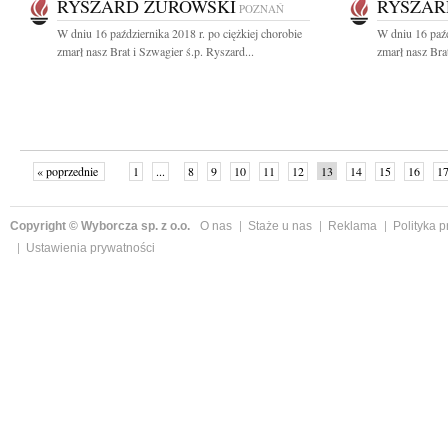
RYSZARD ŻUROWSKI
RYSZAR
POZNAŃ
W dniu 16 października 2018 r. po ciężkiej chorobie
W dniu 16 paźd
zmarł nasz Brat i Szwagier ś.p. Ryszard...
zmarł nasz Brat
« poprzednie
1
...
8
9
10
11
12
13
14
15
16
1
Copyright © Wyborcza sp. z o.o.
O nas
Staże u nas
Reklama
Polityka 
Ustawienia prywatności