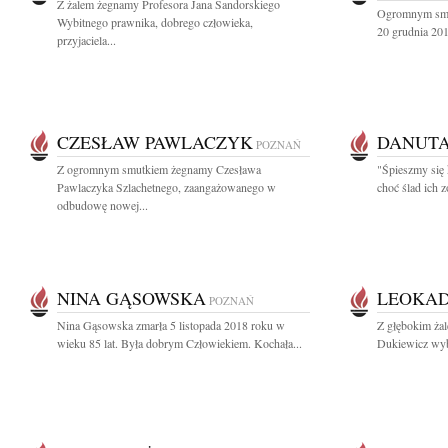
Z żalem żegnamy Profesora Jana Sandorskiego
Ogromnym smut
Wybitnego prawnika, dobrego człowieka,
20 grudnia 201
przyjaciela...
CZESŁAW PAWLACZYK
DANUTA
POZNAŃ
Z ogromnym smutkiem żegnamy Czesława
"Śpieszmy się 
Pawlaczyka Szlachetnego, zaangażowanego w
choć ślad ich z
odbudowę nowej...
NINA GĄSOWSKA
LEOKAD
POZNAŃ
Nina Gąsowska zmarła 5 listopada 2018 roku w
Z głębokim żal
wieku 85 lat. Była dobrym Człowiekiem. Kochała...
Dukiewicz wybi