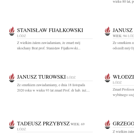
wieku 80 lat, po
STANISŁAW FIJAŁKOWSKI
JANUSZ
ŁÓDŹ
WIEK: 94
ŁÓ
Z wielkim żalem zawiadamiam, że zmarł mój
Ze smutkiem z
ukochany Brat prof. Stanisław Fijałkowski...
odszedł mój Oj
JANUSZ TUROWSKI
WŁODZI
ŁÓDŹ
ŁÓDŹ
Ze smutkiem zawiadamiamy, e dnia 18 listopada
Zmarł Profeso
2020 roku w wieku 93 lat zmarł Prof. dr hab. inż....
wybitnego socj
TADEUSZ PRZYBYSZ
GRZEGO
WIEK: 69
ŁÓDŹ
Z wielkim żal