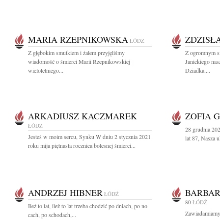
MARIA RZEPNIKOWSKA
ZDZISŁ
ŁÓDŹ
Z głębokim smutkiem i żalem przyjęliśmy
Z ogromnym s
wiadomość o śmierci Marii Rzepnikowskiej
Janickiego nas
wieloletniego...
Dziadka....
ARKADIUSZ KACZMAREK
ZOFIA 
ŁÓDŹ
28 grudnia 20
Jesteś w moim sercu, Synku W dniu 2 stycznia 2021
lat 87, Nasza 
roku mija piętnasta rocznica bolesnej śmierci...
ANDRZEJ HIBNER
BARBAR
ŁÓDŹ
80
ŁÓDŹ
Ileż to lat, ileż to lat trze­ba cho­dzić po dniach, po no­
Zawiadamiamy,
cach, po scho­dach,...