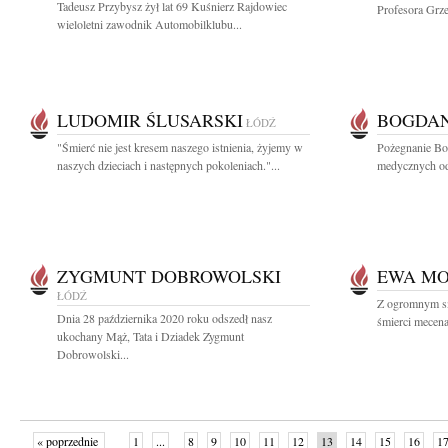
Tadeusz Przybysz żył lat 69 Kuśnierz Rajdowiec
Profesora Grze
wieloletni zawodnik Automobilklubu...
LUDOMIR ŚLUSARSKI
BOGDAN
ŁÓDŹ
"Śmierć nie jest kresem naszego istnienia, żyjemy w
Pożegnanie Bo
naszych dzieciach i następnych pokoleniach."...
medycznych odb
ZYGMUNT DOBROWOLSKI
EWA M
ŁÓDŹ
Z ogromnym s
Dnia 28 października 2020 roku odszedł nasz
śmierci mecen
ukochany Mąż, Tata i Dziadek Zygmunt
Dobrowolski...
« poprzednie
1
...
8
9
10
11
12
13
14
15
16
1