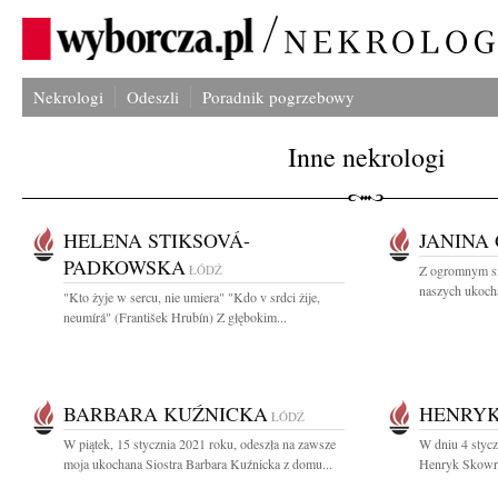
Nekrologi
Odeszli
Poradnik pogrzebowy
Inne nekrologi
HELENA STIKSOVÁ-
JANINA
PADKOWSKA
ŁÓDŹ
Z ogromnym sm
naszych ukocha
"Kto żyje w sercu, nie umiera" "Kdo v srdci žije,
neumírá" (František Hrubín) Z głębokim...
BARBARA KUŹNICKA
HENRYK
ŁÓDŹ
W piątek, 15 stycznia 2021 roku, odeszła na zawsze
W dniu 4 stycz
moja ukochana Siostra Barbara Kuźnicka z domu...
Henryk Skowro