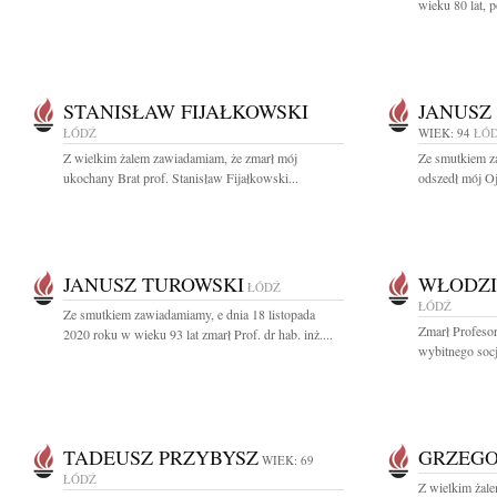
wieku 80 lat, po
STANISŁAW FIJAŁKOWSKI
JANUSZ
ŁÓDŹ
WIEK: 94
ŁÓ
Z wielkim żalem zawiadamiam, że zmarł mój
Ze smutkiem z
ukochany Brat prof. Stanisław Fijałkowski...
odszedł mój Oj
JANUSZ TUROWSKI
WŁODZI
ŁÓDŹ
ŁÓDŹ
Ze smutkiem zawiadamiamy, e dnia 18 listopada
Zmarł Profeso
2020 roku w wieku 93 lat zmarł Prof. dr hab. inż....
wybitnego socj
TADEUSZ PRZYBYSZ
GRZEGO
WIEK: 69
ŁÓDŹ
Z wielkim żal