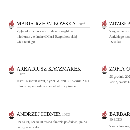
MARIA RZEPNIKOWSKA
ZDZISŁ
ŁÓDŹ
Z głębokim smutkiem i żalem przyjęliśmy
Z ogromnym s
wiadomość o śmierci Marii Rzepnikowskiej
Janickiego nas
wieloletniego...
Dziadka....
ARKADIUSZ KACZMAREK
ZOFIA 
ŁÓDŹ
28 grudnia 20
Jesteś w moim sercu, Synku W dniu 2 stycznia 2021
lat 87, Nasza 
roku mija piętnasta rocznica bolesnej śmierci...
ANDRZEJ HIBNER
BARBAR
ŁÓDŹ
80
ŁÓDŹ
Ileż to lat, ileż to lat trze­ba cho­dzić po dniach, po no­
Zawiadamiamy,
cach, po scho­dach,...