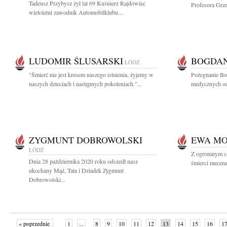
Tadeusz Przybysz żył lat 69 Kuśnierz Rajdowiec
Profesora Grze
wieloletni zawodnik Automobilklubu...
LUDOMIR ŚLUSARSKI
BOGDAN
ŁÓDŹ
"Śmierć nie jest kresem naszego istnienia, żyjemy w
Pożegnanie Bo
naszych dzieciach i następnych pokoleniach."...
medycznych odb
ZYGMUNT DOBROWOLSKI
EWA M
ŁÓDŹ
Z ogromnym s
Dnia 28 października 2020 roku odszedł nasz
śmierci mecen
ukochany Mąż, Tata i Dziadek Zygmunt
Dobrowolski...
« poprzednie
1
...
8
9
10
11
12
13
14
15
16
1