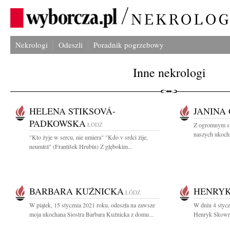
Nekrologi
Odeszli
Poradnik pogrzebowy
Inne nekrologi
HELENA STIKSOVÁ-
JANINA
PADKOWSKA
ŁÓDŹ
Z ogromnym sm
naszych ukocha
"Kto żyje w sercu, nie umiera" "Kdo v srdci žije,
neumírá" (František Hrubín) Z głębokim...
BARBARA KUŹNICKA
HENRYK
ŁÓDŹ
W piątek, 15 stycznia 2021 roku, odeszła na zawsze
W dniu 4 stycz
moja ukochana Siostra Barbara Kuźnicka z domu...
Henryk Skowro