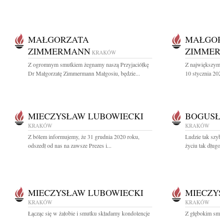
MAŁGORZATA
MAŁGO
ZIMMERMANN
ZIMME
KRAKÓW
Z ogromnym smutkiem żegnamy naszą Przyjaciółkę
Z największym
Dr Małgorzatę Zimmermann Małgosiu, będzie...
10 stycznia 202
MIECZYSŁAW LUBOWIECKI
BOGUSŁ
KRAKÓW
KRAKÓW
Z bólem informujemy, że 31 grudnia 2020 roku,
Ludzie tak szy
odszedł od nas na zawsze Prezes i...
życiu tak długo
MIECZYSŁAW LUBOWIECKI
MIECZY
KRAKÓW
KRAKÓW
Łącząc się w żałobie i smutku składamy kondolencje
Z głębokim sm