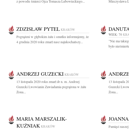
z powodu śmierci Ojca Tomasza Lubowieckiego...
Mieczysława Lu
ZDZISŁAW PYTEL
DANUTA
KRAKÓW
WIEK: 70
KR
Pogrążeni w głębokim żalu i smutku informujemy, że
"Nie ma takieg
4 grudnia 2020 roku zmarł nasz najukochańszy...
było nieśmierte
ANDRZEJ GUZECKI
ANDRZE
KRAKÓW
13 listopada 2020 roku zmarł dr n. m. Andrzej
13 listopada 2
Guzecki Lwowianin Zawiadamia pogrążona w żalu
Guzecki Lwowi
Żona...
Żona...
MARIA MARSZALIK-
JOANNA
KUŹNIAK
KRAKÓW
Pamięci naszej