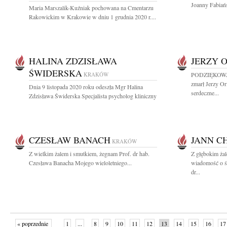
Joanny Fabiańs
Maria Marszalik-Kuźniak pochowana na Cmentarzu
Rakowickim w Krakowie w dniu 1 grudnia 2020 r....
HALINA ZDZISŁAWA
JERZY 
ŚWIDERSKA
KRAKÓW
PODZIĘKOWANI
zmarł Jerzy O
Dnia 9 listopada 2020 roku odeszła Mgr Halina
serdeczne...
Zdzisława Świderska Specjalista psycholog kliniczny
CZESŁAW BANACH
JANN C
KRAKÓW
Z wielkim żalem i smutkiem, żegnam Prof. dr hab.
Z głębokim żal
Czesława Banacha Mojego wieloletniego...
wiadomość o śm
dr...
« poprzednie
1
...
8
9
10
11
12
13
14
15
16
17