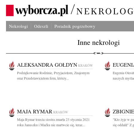
Nekrologi
Odeszli
Poradnik pogrzebowy
Inne nekrologi
ALEKSANDRA GOŁDYN
EUGENI
KRAKÓW
Podziękowanie Rodzinie, Przyjaciołom, Znajomym
Eugenia Olesiń
oraz Przedstawicielom firm, którzy...
naszych myślac
MAJA RYMAR
ZBIGNI
KRAKÓW
Maja Rymar trzecia siostra zmarła 23 stycznia 2021
"Kto żyje w pam
roku Januszku i Maćku nie martwcie się, teraz...
się oddalił" Z