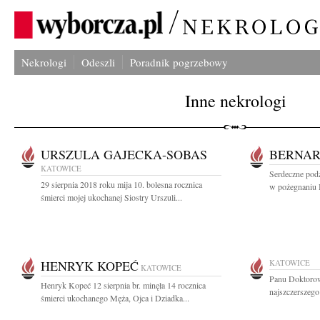
Nekrologi
Odeszli
Poradnik pogrzebowy
Inne nekrologi
URSZULA GAJECKA-SOBAS
BERNA
KATOWICE
Serdeczne pod
29 sierpnia 2018 roku mija 10. bolesna rocznica
w pożegnaniu 
śmierci mojej ukochanej Siostry Urszuli...
HENRYK KOPEĆ
KATOWICE
KATOWICE
Panu Doktoro
Henryk Kopeć 12 sierpnia br. minęła 14 rocznica
najszczerszeg
śmierci ukochanego Męża, Ojca i Dziadka...