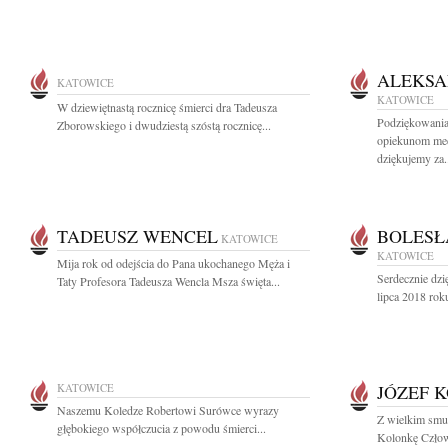
ALEKSA
KATOWICE
KATOWICE
W dziewiętnastą rocznicę śmierci dra Tadeusza
Podziękowania
Zborowskiego i dwudziestą szóstą rocznicę...
opiekunom me
dziękujemy za.
TADEUSZ WENCEL
BOLESŁ
KATOWICE
KATOWICE
Mija rok od odejścia do Pana ukochanego Męża i
Serdecznie dz
Taty Profesora Tadeusza Wencla Msza święta...
lipca 2018 roku
KATOWICE
JÓZEF 
Naszemu Koledze Robertowi Surówce wyrazy
Z wielkim smu
głębokiego współczucia z powodu śmierci...
Kolonkę Człowi