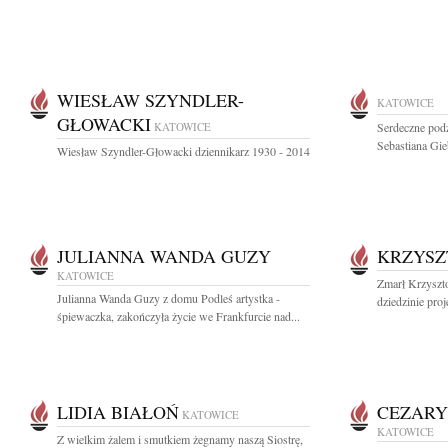
WIESŁAW SZYNDLER-
KATOWICE
GŁOWACKI
KATOWICE
Serdeczne podz
Sebastiana Gie
Wiesław Szyndler-Głowacki dziennikarz 1930 - 2014
JULIANNA WANDA GUZY
KRZYSZ
KATOWICE
Zmarł Krzyszt
Julianna Wanda Guzy z domu Podleś artystka -
dziedzinie proj
śpiewaczka, zakończyła życie we Frankfurcie nad...
LIDIA BIAŁOŃ
CEZARY
KATOWICE
KATOWICE
Z wielkim żalem i smutkiem żegnamy naszą Siostrę,