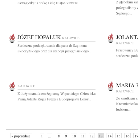
Z głębokim ża
Szwagierkę i Ciotkę Lidię Białoń Zawsze...
pożegnaliśmy z
Sędziego...
JÓZEF HOPALUK
JOLANT
KATOWICE
KATOWICE
Serdeczne podziękowania dla pana dr Szymona
Pracownicy Bu
Skoczyńskiego oraz dla zespołu pielęgniarskiego...
serdeczne podz
MARIA 
KATOWICE
KATOWICE
Z dużym smutkiem żegnamy Wspaniałego Człowieka
Ze smutkiem z
Panią Jolantę Rojek Prezesa Budoprojektu Leroy...
Krzemieniecka
ludziom...
« poprzednie
1
...
8
9
10
11
12
13
14
15
16
1