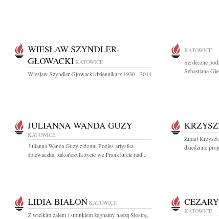
WIESŁAW SZYNDLER-
KATOWICE
GŁOWACKI
KATOWICE
Serdeczne podz
Sebastiana Gie
Wiesław Szyndler-Głowacki dziennikarz 1930 - 2014
JULIANNA WANDA GUZY
KRZYSZ
KATOWICE
Zmarł Krzyszt
Julianna Wanda Guzy z domu Podleś artystka -
dziedzinie proj
śpiewaczka, zakończyła życie we Frankfurcie nad...
LIDIA BIAŁOŃ
CEZARY
KATOWICE
KATOWICE
Z wielkim żalem i smutkiem żegnamy naszą Siostrę,