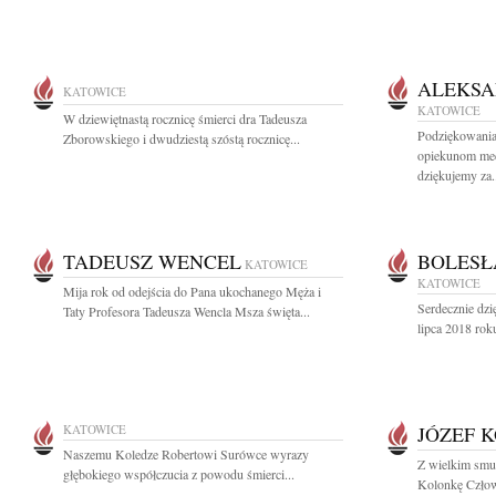
ALEKSA
KATOWICE
KATOWICE
W dziewiętnastą rocznicę śmierci dra Tadeusza
Podziękowania
Zborowskiego i dwudziestą szóstą rocznicę...
opiekunom me
dziękujemy za.
TADEUSZ WENCEL
BOLESŁ
KATOWICE
KATOWICE
Mija rok od odejścia do Pana ukochanego Męża i
Serdecznie dz
Taty Profesora Tadeusza Wencla Msza święta...
lipca 2018 roku
KATOWICE
JÓZEF 
Naszemu Koledze Robertowi Surówce wyrazy
Z wielkim smu
głębokiego współczucia z powodu śmierci...
Kolonkę Człowi