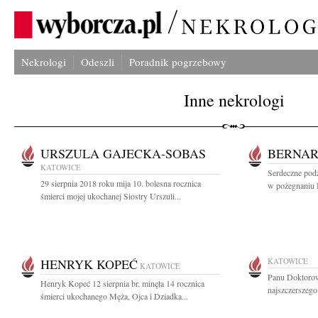
Nekrologi
Odeszli
Poradnik pogrzebowy
Inne nekrologi
URSZULA GAJECKA-SOBAS
BERNA
KATOWICE
Serdeczne pod
29 sierpnia 2018 roku mija 10. bolesna rocznica
w pożegnaniu 
śmierci mojej ukochanej Siostry Urszuli...
HENRYK KOPEĆ
KATOWICE
KATOWICE
Panu Doktoro
Henryk Kopeć 12 sierpnia br. minęła 14 rocznica
najszczerszeg
śmierci ukochanego Męża, Ojca i Dziadka...