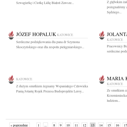
Z głębokim ża
Szwagierkę i Ciotkę Lidię Białoń Zawsze...
pożegnaliśmy z
Sędziego...
JÓZEF HOPALUK
JOLANT
KATOWICE
KATOWICE
Serdeczne podziękowania dla pana dr Szymona
Pracownicy Bu
Skoczyńskiego oraz dla zespołu pielęgniarskiego...
serdeczne podz
MARIA 
KATOWICE
KATOWICE
Z dużym smutkiem żegnamy Wspaniałego Człowieka
Ze smutkiem z
Panią Jolantę Rojek Prezesa Budoprojektu Leroy...
Krzemieniecka
ludziom...
« poprzednie
1
...
8
9
10
11
12
13
14
15
16
1