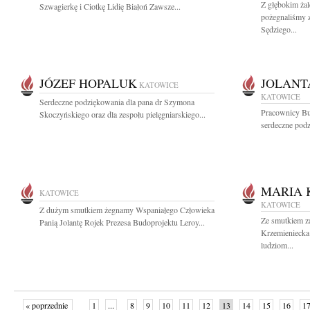
Z głębokim ża
Szwagierkę i Ciotkę Lidię Białoń Zawsze...
pożegnaliśmy z
Sędziego...
JÓZEF HOPALUK
JOLANT
KATOWICE
KATOWICE
Serdeczne podziękowania dla pana dr Szymona
Pracownicy Bu
Skoczyńskiego oraz dla zespołu pielęgniarskiego...
serdeczne podz
MARIA 
KATOWICE
KATOWICE
Z dużym smutkiem żegnamy Wspaniałego Człowieka
Ze smutkiem z
Panią Jolantę Rojek Prezesa Budoprojektu Leroy...
Krzemieniecka
ludziom...
« poprzednie
1
...
8
9
10
11
12
13
14
15
16
1