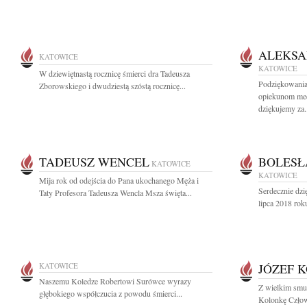
ALEKSA
KATOWICE
KATOWICE
W dziewiętnastą rocznicę śmierci dra Tadeusza
Podziękowania
Zborowskiego i dwudziestą szóstą rocznicę...
opiekunom me
dziękujemy za.
TADEUSZ WENCEL
BOLESŁ
KATOWICE
KATOWICE
Mija rok od odejścia do Pana ukochanego Męża i
Serdecznie dz
Taty Profesora Tadeusza Wencla Msza święta...
lipca 2018 roku
KATOWICE
JÓZEF 
Naszemu Koledze Robertowi Surówce wyrazy
Z wielkim smu
głębokiego współczucia z powodu śmierci...
Kolonkę Człowi