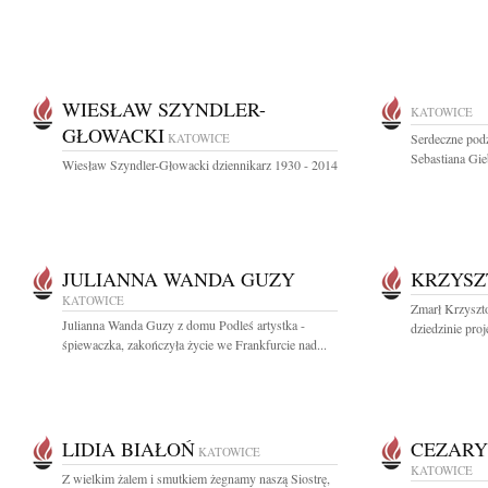
WIESŁAW SZYNDLER-
KATOWICE
GŁOWACKI
KATOWICE
Serdeczne podz
Sebastiana Gie
Wiesław Szyndler-Głowacki dziennikarz 1930 - 2014
JULIANNA WANDA GUZY
KRZYSZ
KATOWICE
Zmarł Krzyszt
Julianna Wanda Guzy z domu Podleś artystka -
dziedzinie proj
śpiewaczka, zakończyła życie we Frankfurcie nad...
LIDIA BIAŁOŃ
CEZARY
KATOWICE
KATOWICE
Z wielkim żalem i smutkiem żegnamy naszą Siostrę,