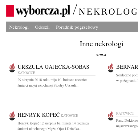
Nekrologi
Odeszli
Poradnik pogrzebowy
Inne nekrologi
URSZULA GAJECKA-SOBAS
BERNA
KATOWICE
Serdeczne pod
29 sierpnia 2018 roku mija 10. bolesna rocznica
w pożegnaniu 
śmierci mojej ukochanej Siostry Urszuli...
HENRYK KOPEĆ
KATOWICE
KATOWICE
Panu Doktoro
Henryk Kopeć 12 sierpnia br. minęła 14 rocznica
najszczerszeg
śmierci ukochanego Męża, Ojca i Dziadka...