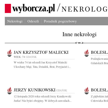
Nekrologi
Odeszli
Poradnik pogrzebowy
Inne nekrologi
JAN KRZYSZTOF MALECKI
BOLESŁ
WIEK: 74
GDAŃSK
Podziękowanie
W wieku 74 lat odszedł Jan Krzysztof Malecki
Gdańskich Brac
Ukochany Mąż, Tata, Dziadek, Brat, Przyjaciel i...
JERZY KUNIKOWSKI
BOLESŁ
GDAŃSK
12 listopada 2020 roku odszedł Jerzy Kunikowski
Z głębokim ża
Jurku! Nie byłeś obojętny. W dobrych zawodach...
Człowieka Bol