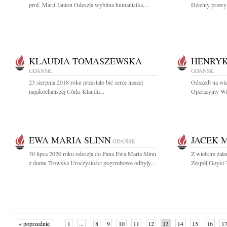
prof. Marii Janion Odeszła wybitna humanistka,...
Dzielny prawy 
KLAUDIA TOMASZEWSKA
HENRYK
GDAŃSK
GDAŃSK
23 sierpnia 2018 roku przestało bić serce naszej
Odszedł na wi
najukochańszej Córki Klaudii...
Operacyjny WP
EWA MARIA SLINN
JACEK 
GDAŃSK
30 lipca 2020 roku odeszła do Pana Ewa Maria Slinn
Z wielkim żal
z domu Trowska Uroczystości pogrzebowe odbyły...
Zespół Goyki 3
« poprzednie
1
...
8
9
10
11
12
13
14
15
16
1