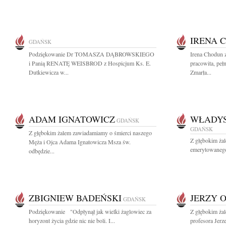
IRENA 
GDAŃSK
Podziękowanie Dr TOMASZA DĄBROWSKIEGO
Irena Chodun 
i Panią RENATĘ WEISBROD z Hospicjum Ks. E.
pracowita, peł
Dutkiewicza w...
Zmarła...
ADAM IGNATOWICZ
WŁADY
GDAŃSK
GDAŃSK
Z głębokim żalem zawiadamiamy o śmierci naszego
Z głębokim ża
Męża i Ojca Adama Ignatowicza Msza św.
emerytowanego
odbędzie...
ZBIGNIEW BADEŃSKI
JERZY 
GDAŃSK
Podziękowanie "Odpłynął jak wielki żaglowiec za
Z głębokim żal
horyzont życia gdzie nic nie boli. I...
profesora Jerz