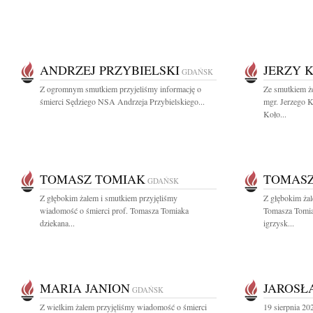
ANDRZEJ PRZYBIELSKI
JERZY 
GDAŃSK
Z ogromnym smutkiem przyjeliśmy informację o
Ze smutkiem 
śmierci Sędziego NSA Andrzeja Przybielskiego...
mgr. Jerzego K
Koło...
TOMASZ TOMIAK
TOMASZ
GDAŃSK
Z głębokim żalem i smutkiem przyjęliśmy
Z głębokim żal
wiadomość o śmierci prof. Tomasza Tomiaka
Tomasza Tomia
dziekana...
igrzysk...
MARIA JANION
JAROSŁ
GDAŃSK
Z wielkim żalem przyjęliśmy wiadomość o śmierci
19 sierpnia 20