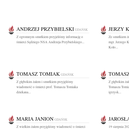
ANDRZEJ PRZYBIELSKI
JERZY 
GDAŃSK
Z ogromnym smutkiem przyjeliśmy informację o
Ze smutkiem 
śmierci Sędziego NSA Andrzeja Przybielskiego...
mgr. Jerzego K
Koło...
TOMASZ TOMIAK
TOMASZ
GDAŃSK
Z głębokim żalem i smutkiem przyjęliśmy
Z głębokim żal
wiadomość o śmierci prof. Tomasza Tomiaka
Tomasza Tomia
dziekana...
igrzysk...
MARIA JANION
JAROSŁ
GDAŃSK
Z wielkim żalem przyjęliśmy wiadomość o śmierci
19 sierpnia 20