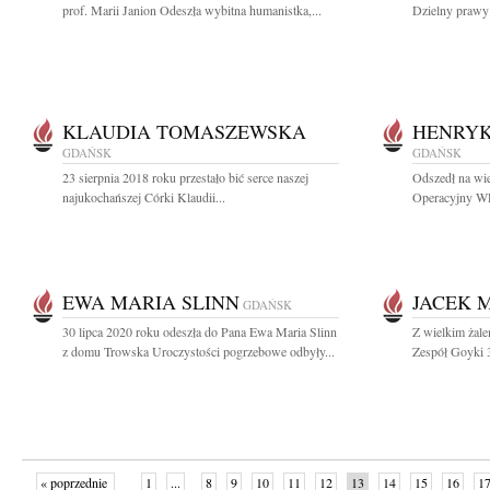
prof. Marii Janion Odeszła wybitna humanistka,...
Dzielny prawy 
KLAUDIA TOMASZEWSKA
HENRYK
GDAŃSK
GDAŃSK
23 sierpnia 2018 roku przestało bić serce naszej
Odszedł na wi
najukochańszej Córki Klaudii...
Operacyjny WP
EWA MARIA SLINN
JACEK 
GDAŃSK
30 lipca 2020 roku odeszła do Pana Ewa Maria Slinn
Z wielkim żal
z domu Trowska Uroczystości pogrzebowe odbyły...
Zespół Goyki 3
« poprzednie
1
...
8
9
10
11
12
13
14
15
16
1