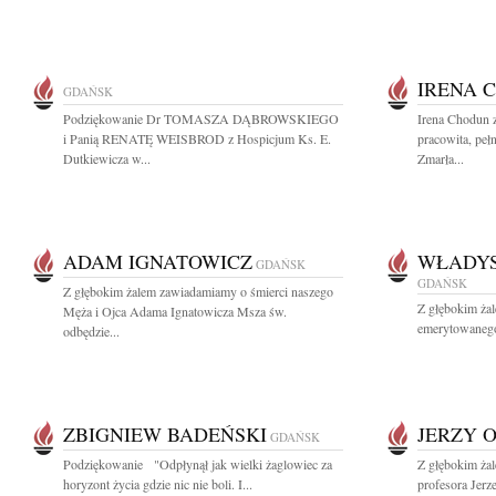
IRENA 
GDAŃSK
Podziękowanie Dr TOMASZA DĄBROWSKIEGO
Irena Chodun 
i Panią RENATĘ WEISBROD z Hospicjum Ks. E.
pracowita, peł
Dutkiewicza w...
Zmarła...
ADAM IGNATOWICZ
WŁADY
GDAŃSK
GDAŃSK
Z głębokim żalem zawiadamiamy o śmierci naszego
Z głębokim ża
Męża i Ojca Adama Ignatowicza Msza św.
emerytowanego
odbędzie...
ZBIGNIEW BADEŃSKI
JERZY 
GDAŃSK
Podziękowanie "Odpłynął jak wielki żaglowiec za
Z głębokim żal
horyzont życia gdzie nic nie boli. I...
profesora Jerz