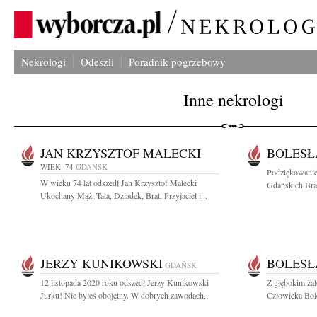
Nekrologi
Odeszli
Poradnik pogrzebowy
Inne nekrologi
JAN KRZYSZTOF MALECKI
BOLESŁ
WIEK: 74
GDAŃSK
Podziękowanie
W wieku 74 lat odszedł Jan Krzysztof Malecki
Gdańskich Brac
Ukochany Mąż, Tata, Dziadek, Brat, Przyjaciel i...
JERZY KUNIKOWSKI
BOLESŁ
GDAŃSK
12 listopada 2020 roku odszedł Jerzy Kunikowski
Z głębokim ża
Jurku! Nie byłeś obojętny. W dobrych zawodach...
Człowieka Bol