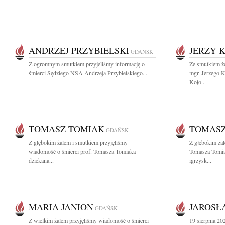
ANDRZEJ PRZYBIELSKI
JERZY 
GDAŃSK
Z ogromnym smutkiem przyjeliśmy informację o
Ze smutkiem 
śmierci Sędziego NSA Andrzeja Przybielskiego...
mgr. Jerzego K
Koło...
TOMASZ TOMIAK
TOMASZ
GDAŃSK
Z głębokim żalem i smutkiem przyjęliśmy
Z głębokim żal
wiadomość o śmierci prof. Tomasza Tomiaka
Tomasza Tomia
dziekana...
igrzysk...
MARIA JANION
JAROSŁ
GDAŃSK
Z wielkim żalem przyjęliśmy wiadomość o śmierci
19 sierpnia 20