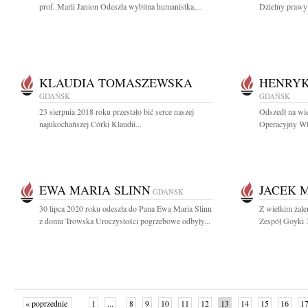
prof. Marii Janion Odeszła wybitna humanistka,...
Dzielny prawy 
KLAUDIA TOMASZEWSKA
HENRYK
GDAŃSK
GDAŃSK
23 sierpnia 2018 roku przestało bić serce naszej
Odszedł na wi
najukochańszej Córki Klaudii...
Operacyjny WP
EWA MARIA SLINN
JACEK 
GDAŃSK
30 lipca 2020 roku odeszła do Pana Ewa Maria Slinn
Z wielkim żal
z domu Trowska Uroczystości pogrzebowe odbyły...
Zespół Goyki 3
« poprzednie
1
...
8
9
10
11
12
13
14
15
16
1