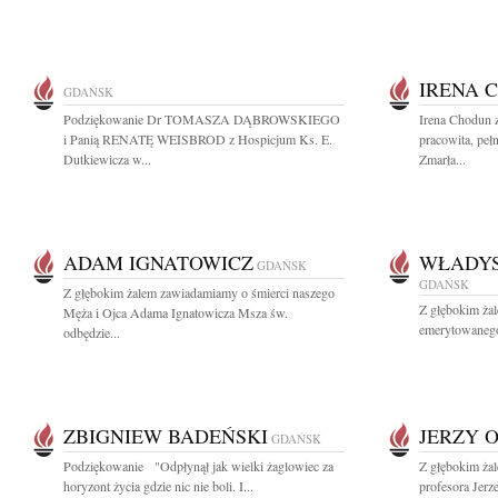
IRENA 
GDAŃSK
Podziękowanie Dr TOMASZA DĄBROWSKIEGO
Irena Chodun 
i Panią RENATĘ WEISBROD z Hospicjum Ks. E.
pracowita, peł
Dutkiewicza w...
Zmarła...
ADAM IGNATOWICZ
WŁADY
GDAŃSK
GDAŃSK
Z głębokim żalem zawiadamiamy o śmierci naszego
Z głębokim ża
Męża i Ojca Adama Ignatowicza Msza św.
emerytowanego
odbędzie...
ZBIGNIEW BADEŃSKI
JERZY 
GDAŃSK
Podziękowanie "Odpłynął jak wielki żaglowiec za
Z głębokim żal
horyzont życia gdzie nic nie boli. I...
profesora Jerz