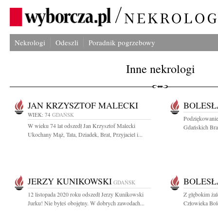
Nekrologi
Odeszli
Poradnik pogrzebowy
Inne nekrologi
JAN KRZYSZTOF MALECKI
BOLESŁ
WIEK: 74
GDAŃSK
Podziękowanie
W wieku 74 lat odszedł Jan Krzysztof Malecki
Gdańskich Brac
Ukochany Mąż, Tata, Dziadek, Brat, Przyjaciel i...
JERZY KUNIKOWSKI
BOLESŁ
GDAŃSK
12 listopada 2020 roku odszedł Jerzy Kunikowski
Z głębokim ża
Jurku! Nie byłeś obojętny. W dobrych zawodach...
Człowieka Bol