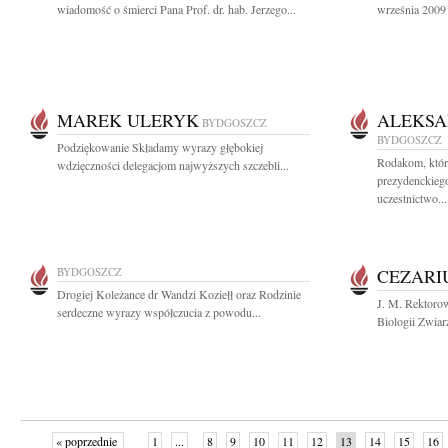
wiadomość o śmierci Pana Prof. dr. hab. Jerzego...
września 2009 
MAREK ULERYK
ALEKSA
BYDGOSZCZ
BYDGOSZCZ
Podziękowanie Składamy wyrazy głębokiej
Rodakom, którz
wdzięczności delegacjom najwyższych szczebli...
prezydenckieg
uczestnictwo...
BYDGOSZCZ
CEZARI
Drogiej Koleżance dr Wandzi Koziełł oraz Rodzinie
J. M. Rektoro
serdeczne wyrazy współczucia z powodu...
Biologii Zwiar
« poprzednie
1
...
8
9
10
11
12
13
14
15
16