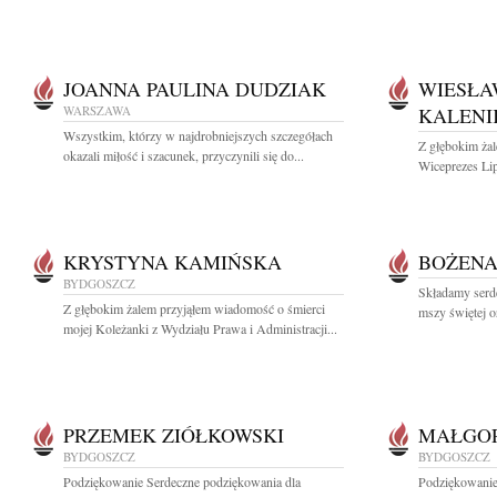
JOANNA PAULINA DUDZIAK
WIESŁA
WARSZAWA
KALENI
Wszystkim, którzy w najdrobniejszych szczegółach
Z głębokim ża
okazali miłość i szacunek, przyczynili się do...
Wiceprezes Li
KRYSTYNA KAMIŃSKA
BOŻENA
BYDGOSZCZ
Składamy serd
Z głębokim żalem przyjąłem wiadomość o śmierci
mszy świętej o
mojej Koleżanki z Wydziału Prawa i Administracji...
PRZEMEK ZIÓŁKOWSKI
MAŁGO
BYDGOSZCZ
BYDGOSZCZ
Podziękowanie Serdeczne podziękowania dla
Podziękowanie