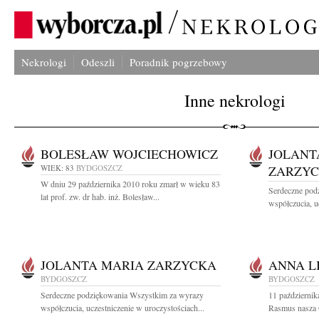
Nekrologi
Odeszli
Poradnik pogrzebowy
Inne nekrologi
BOLESŁAW WOJCIECHOWICZ
JOLANT
WIEK: 83
BYDGOSZCZ
ZARZYC
W dniu 29 października 2010 roku zmarł w wieku 83
Serdeczne pod
lat prof. zw. dr hab. inż. Bolesław...
współczucia, u
JOLANTA MARIA ZARZYCKA
ANNA L
BYDGOSZCZ
BYDGOSZCZ
Serdeczne podziękowania Wszystkim za wyrazy
11 październik
współczucia, uczestniczenie w uroczystościach...
Rasmus nasza O