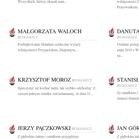
Wszystkich, którzy okazali nam...
wdzięczności 
Pracownikom..
MAŁGORZATA WALOCH
DANUT
BYDGOSZCZ
BYDGOSZCZ
Podziękowanie Składam serdeczne wyrazy
Ostatnie poże
wdzięczności Przyjaciołom, Znajomym,...
maja 2010 r W
na...
KRZYSZTOF MOROZ
STANIS
BYDGOSZCZ
BYDGOSZCZ
Spieszymy sie kochać ludzi, tak szybko odchodzą" Z
Ze smutkiem i
sercem pełnym smutku zawiadamiamy, że dnia 21...
śmierci Stanis
JERZY PĄCZKOWSKI
JAN GÓ
BYDGOSZCZ
Z głębokim żalem i smutkiem przyjęliśmy
Z głębokim ża