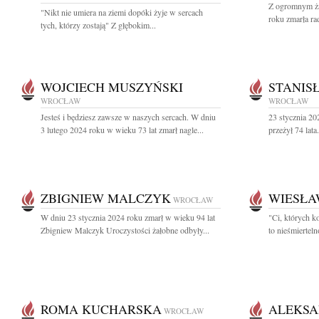
Z ogromnym ża
"Nikt nie umiera na ziemi dopóki żyje w sercach
roku zmarła ra
tych, którzy zostają" Z głębokim...
WOJCIECH MUSZYŃSKI
STANIS
WROCŁAW
WROCŁAW
Jesteś i będziesz zawsze w naszych sercach. W dniu
23 stycznia 20
3 lutego 2024 roku w wieku 73 lat zmarł nagle...
przeżył 74 lata.
ZBIGNIEW MALCZYK
WIESŁA
WROCŁAW
W dniu 23 stycznia 2024 roku zmarł w wieku 94 lat
"Ci, których k
Zbigniew Malczyk Uroczystości żałobne odbyły...
to nieśmierteln
ROMA KUCHARSKA
ALEKSA
WROCŁAW