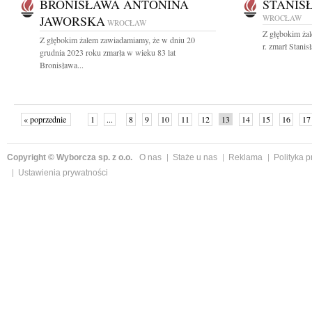
BRONISŁAWA ANTONINA
STANIS
JAWORSKA
WROCŁAW
WROCŁAW
Z głębokim ża
Z głębokim żalem zawiadamiamy, że w dniu 20
r. zmarł Stani
grudnia 2023 roku zmarła w wieku 83 lat
Bronisława...
« poprzednie
1
...
8
9
10
11
12
13
14
15
16
17
Copyright © Wyborcza sp. z o.o.
O nas
Staże u nas
Reklama
Polityka 
Ustawienia prywatności