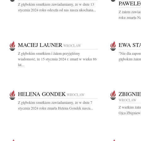
PAWELE
Z głębokim smutkiem zawiadamiamy, że w dniu 13
stycznia 2024 roku odeszła od nas nasza ukochana...
Z żalem zawiad
roku zmarła N
MACIEJ LAUNER
EWA ST
WROCŁAW
Z głębokim smutkiem i żalem przyjęliśmy
"Nie dla zapom
wiadomość, że 15 stycznia 2024 r. zmarł w wieku 86
głębokim żalem
lat...
HELENA GONDEK
ZBIGNI
WROCŁAW
WROCŁAW
Z głębokim smutkiem zawiadamiamy, że w dniu 7
Z wielkim żal
stycznia 2024 roku zmarła Helena Gondek nasza...
Ojca Zbigniewa