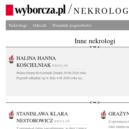
Nekrologi
Odeszli
Poradnik pogrzebowy
Inne nekrologi
HALINA HANNA
KOŚCIELNIAK
WROCŁAW
Halina Hanna Kościelniak Zmarła 30.06.2026 roku
Pogrzeb odbędzie się w dniu 4.08.2026 roku na...
STANISŁAWA KLARA
GRAŻYN
NESTOROWICZ
WROCŁAW
Z ogromnym ża
roku zmarła ra
Z ogromnym żalem zawiadamiamy, że dnia 3 marca