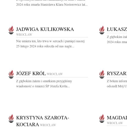
2024 roku zmarła Stanisława Klara Nestorowicz lat...
JADWIGA KULIKOWSKA
ŁUKASZ
WROCŁAW
Z głębokim żal
Nie umiera ten, kto trwa w sercach i pamięci naszej
2024 roku zma
25 lutego 2024 roku odeszła od nas nagle...
JÓZEF KRÓL
RYSZAR
WROCŁAW
Z głębokim żalem i smutkiem przyjęliśmy
Z bólem inform
wiadomość o śmierci ŚP Józefa Króla...
odszedł Mój U
KRYSTYNA SZAROTA-
MAGDAL
KOCIARA
WROCŁAW
WROCŁAW