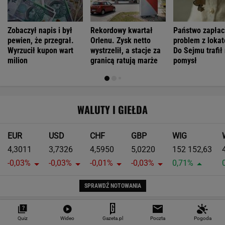
Pierwsza taka hybryda w historii Audi Sport. RS
5 wykorzystuje elektryfikację bez półśrodków
Największa zmiana w quattro od lat. Nowe
Audi RS 5 rozdziela moment w zupełnie nowy
sposób
Moc to tylko początek. Największym
osiągnięciem nowego Audi RS 5 może być
prowadzenie
Czy rasowy model RS może być hybrydą plug-
in? Nowe RS 5 odpowiada jednoznacznie
MOTORYZACJA
Quiz
Wideo
Gazeta.pl
Poczta
Pogoda