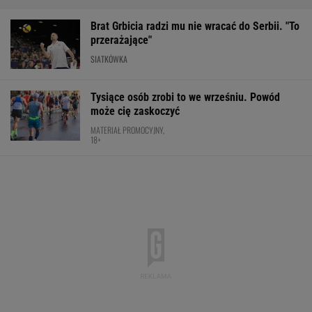
Ta luksusowa limuzyna pozamiatała rynek!
Nie ma wątpliwości, że to nowy król
segmentu. I jeszcze ta oferta - WOW!
MATERIAŁ PROMOCYJNY
Oto następna rywalka Igi Świątek w Toronto!
To będzie hit
TENIS
Robi się bardzo gorąco. Tak wygląda ranking
UEFA po meczach polskich drużyn