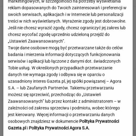
marketingowych, w szczególności na potrzeby wyświetlania
reklam dopasowanych do Twoich zainteresowań i preferencji w
Trump skomentował negocjacje ws.wojny w
swoich serwisach, aplikacjach i w Internecie lub personalizacji
Ukrainie. "Są już pewne postępy"
treści w nich wyświetlanych. Wyrażenie zgody jest dobrowolne.
Jeśli nie chcesz wyrazić zgody, chcesz ograniczyć jej zakres lub
chcesz wycofać zgodę uprzednio udzieloną przejdź do
„Ustawień Zaawansowanych”.
Księżniczka musi iść do wojska. Tyle czasu
Twoje dane osobowe mogą być przetwarzane także do celów
spędzi w armii
badania i mierzenia informacji dotyczących funkcjonowania
serwisów i aplikacji lub łączone z danymi dot. świadczonych
Tobie usług. W określonych przypadkach przetwarzanie
danych nie wymaga zgody i odbywa się w oparciu o
Urzędnicy pukają do domów. Chcą paragonów
uzasadniony interes Gazeta.pl, jej spółki powiązanej – Agora
MATERIAŁ PROMOCYJNY
S.A. – lub Zaufanych Partnerów. Takiemu przetwarzaniu
możesz się sprzeciwić, przechodząc do „Ustawień
Zaawansowanych” lub przez kontakt z administratorem – w
zależności od zakresu sprzeciwu i podmiotu, wobec którego
jest kierowany. Więcej informacji o przetwarzaniu danych
osobowych znajdziesz w dokumencie
Polityka Prywatności
Gazeta.pl
i
Polityka Prywatności Agora S.A.