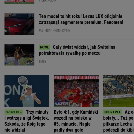
i wstrząs u Igi Świątek.
wszedł na boisko w
bolały... Tuż p
Szkoda, że Roig tego
85. minucie. Nagle
piłkarze Lecha
nie widział
padły dwa gole
podeszli do kib
"Słuchajcie!"
SUBSKRYPCJA
SUBSKRYPCJA
WIĘCEJ NIŻ WYNIK. SUBSKRYBUJ
POLITYKA
Niemcy. Polska
To Morawiecki
Muzułmanin i
Romanowski w
weźmie udział
robił na
narodowiec.
klasztorze?
w rozmowach o
uroczystości
Kim jest raper,