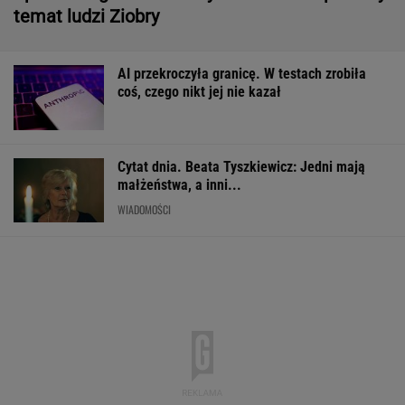
małżeństwa, a inni...
WIADOMOŚCI
Pytamy o 15 osób, których wstyd nie znać.
Wiesz, z czego słyną?