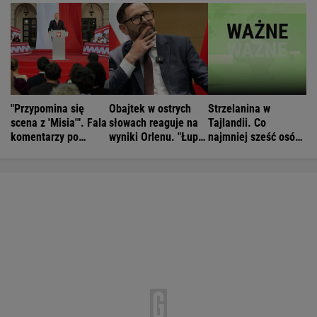
"Przypomina się
Obajtek w ostrych
Strzelanina w
scena z 'Misia'". Fala
słowach reaguje na
Tajlandii. Co
komentarzy po
wyniki Orlenu. "Łupi
najmniej sześć osób
rocznicy
kierowców"
nie żyje
Nawrockiego