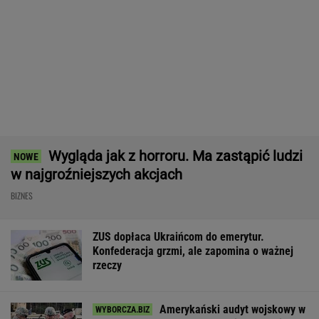
Ten robot nie ma sobie równych. Myje i
odkurza, gdy ty odpoczywasz, a cena?
Doskonała!
REKLAMA IROBOT
Zmiany w 500 plus dla seniora. W 2027 r.
więcej osób ma dostać pieniądze
BIZNES
Rekord w Orlenie i nagła reakcja
byłego prezesa. Poszło o kierowców
BIZNES
Poszły przelewy. 100 mld dol. wypłacone. Ale
Donald Trump tego nie odpuści
BIZNES