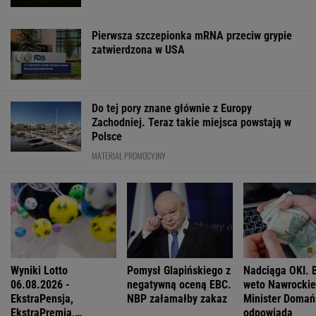
Ewa Woydyłło: dziś ja jestem głupiutka i
wystraszona. Przepraszam Igę Świątek
Wojciech Szot: 13 książek, na które czekam
nie tylko po wakacjach
Ich romans śledził cały świat. 30 lat później
uwagę kradną ich dzieci
Zachwyciła w "Odysei" Nolana, ale od roku nie
dostała żadnej roli