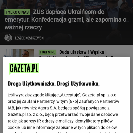
ZUS dopłaca Ukraińcom do
emerytur. Konfederacja grzmi, ale zapomina o
ważnej rzeczy
LESZEK KOSTRZEWSKI
Duda ułaskawił Wąsika i
Kamińskiego, jego nie. "Skazał mnie Pan na
karę śmierci"
Droga Użytkowniczko, Drogi Użytkowniku,
Znów przyczepili się do
Lewandowskiej. Aż trudno mi uwierzyć, o co
poszło
jeśli wyrazisz zgodę klikając „Akceptuję”, Gazeta.pl sp. z o.o.
oraz jej Zaufani Partnerzy, w tym [
676
] Zaufanych Partnerów
KINGA MOLENDA
IAB, jak również Agora S.A. będąca spółką powiązaną z
Gazeta.pl sp. z o.o., będą przetwarzać Twoje dane osobowe
Jamy karne, pobicia. Ukraina
takie jak adresy IP, adresy e-mail czy identyfikatory plików
ma problem z jednostką
cookie lub inne informacje zapisane w tych plikach do celów
SUBSKRYPCJA