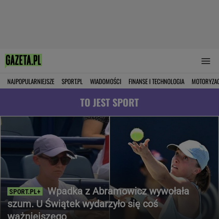
NAJPOPULARNIEJSZE
SPORT.PL
WIADOMOŚCI
FINANSE I TECHNOLOGIA
MOTORYZA
TO JEST SPORT
Wpadka z Abramowicz wywołała
szum. U Świątek wydarzyło się coś
ważniejszego