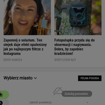
Fotopułapka przyda się do
Zapomnij o solarium. Ten
obserwacji i nagrywania.
olejek daje efekt opalenizny
Dobra, by zapobiec
jak po najlepszym filtrze z
kradzieżom!
Instagrama
OFERTY CZTERY KĄTY
OFERTY AVANTI24
Wybierz miasto
PEŁNA POGODA
Załaduj ponownie
Jakość powietrza:
-