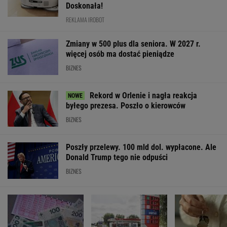
SPRAWDŹ NOTOWANIA
Notowania dostarcza VIA24ONLINE
MATERIAŁY PROMOCYJNE
PRZEWAGA DZIĘKI TECHNICE