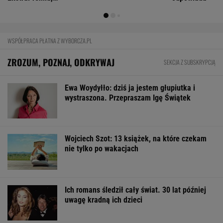
FINANSE I TECHNOLOGIA
Wygląda jak z horroru. Ma zastąpić ludzi
w najgroźniejszych akcjach
BIZNES
ZUS dopłaca Ukraińcom do emerytur.