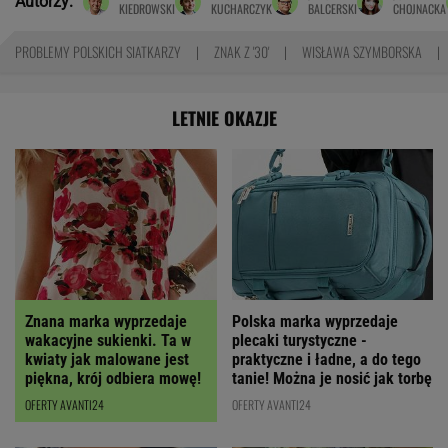
Autorzy:
KIEDROWSKI
KUCHARCZYK
BALCERSKI
CHOJNACKA
PROBLEMY POLSKICH SIATKARZY
ZNAK Z '30'
WISŁAWA SZYMBORSKA
LETNIE OKAZJE
Polska marka wyprzedaje
Znana marka wyprzedaje
plecaki turystyczne -
wakacyjne sukienki. Ta w
praktyczne i ładne, a do tego
kwiaty jak malowane jest
tanie! Można je nosić jak torbę
piękna, krój odbiera mowę!
OFERTY AVANTI24
OFERTY AVANTI24