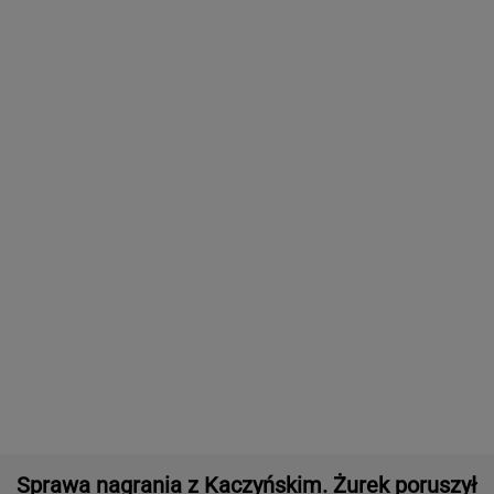
Sprawa nagrania z Kaczyńskim. Żurek poruszył
temat ludzi Ziobry
AI przekroczyła granicę. W testach zrobiła
coś, czego nikt jej nie kazał
Cytat dnia. Beata Tyszkiewicz: Jedni mają