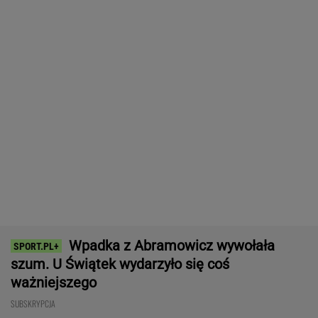
ważniejszego
SUBSKRYPCJA
Brat Grbicia radzi mu nie wracać do Serbii. "To
przerażające"
SIATKÓWKA
Tysiące osób zrobi to we wrześniu. Powód
może cię zaskoczyć
MATERIAŁ PROMOCYJNY,
18+