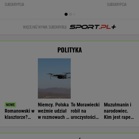
Opus Dei
zagrożeniach
Nawrockiego.
który wystąpił
reaguje na
Jest nagranie.
przed
słowa Bodnara
"Skandal"
Nawrockim?
WIADOMOŚCI
Strzelanina w Tajlandii. Co najmniej
sześć osób nie żyje