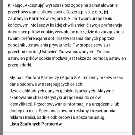
Klikając „Akceptuję” wyrażasz też zgodę na zainstalowanie i
przechowywanie plików cookie Gazeta.pl sp. z o.o., jej
Zaufanych Partnerów i Agora S.A. na Twoim urządzeniu
końcowym. Możesz w każdej chwili zmienić swoje preferencje
dotyczące plików cookie, wywołując narzędzie do zarządzania
twoimi preferencjami dot. przetwarzania danych poprzez
odnośnik „Ustawienia prywatności ” w stopce serwisu i
przechodząc do „Ustawień Zaawansowanych”. Zmiana
ustawień plików cookie możliwa jest także za pomocą ustawień
przeglądarki.
My, nasi Zaufani Partnerzy i Agora S.A. możemy przetwarzać
Córka Cruise'a i Holmes zagrała w teatrze.
dane osobowe w następujących celach:
Tyle osób przyszło na jej występ
Użycie dokładnych danych geolokalizacyjnych. Aktywne
skanowanie charakterystyki urządzenia do celów
identyfikacji. Przechowywanie informacji na urządzeniu lub
Rekord padł w niewielkim stawie. Taki okaz
dostęp do nich. Spersonalizowane reklamy i treści, pomiar
trafia się bardzo rzadko
reklam i treści, badnie odbiorców i ulepszanie usług.
Lista Zaufanych Partnerów