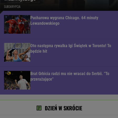
SUBSKRYPCJA
Pucharowa wygrana Chicago. 64 minuty
Lewandowskiego
Oto następna rywalka Igi Świątek w Toronto! To
będzie hit
Brat Grbicia radzi mu nie wracać do Serbii. "To
przerażające"
DZIEŃ W SKRÓCIE