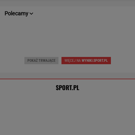
POKAŻ TRWAJĄCE
WIĘCEJ NA
WYNIKI.SPORT.PL
SPORT.PL
Wpadka z Abramowicz wywołała
szum. U Świątek wydarzyło się coś