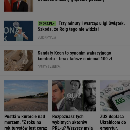
komfortu - teraz tańsze o niemal 100 zł
OFERTY AVANTI24
Pustki w kurorcie nad
Rozpoznasz tych
ZUS dopłaca
morzem. "Z roku na
wybitnych aktorów
Ukraińcom do
rok turystów jest coraz
PRL-u? Wszyscy mylą
emerytur.
mniej"
się w 8. pytaniu
Konfederacja gr
ale zapomina o
rzeczy
ŻYĆ LEPIEJ