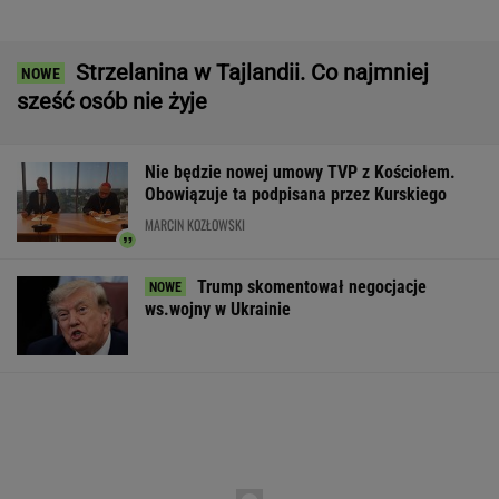
Wypadek w Wielkopolsce. Policja: Kobieta
zostawiła swojego syna
Dramat uczestników pielgrzymki. Runął na
nich konar drzewa
Komornik zajął konto szpitala. "Działanie bez
precedensu"
Pierwsza szczepionka mRNA przeciw grypie
zatwierdzona w USA