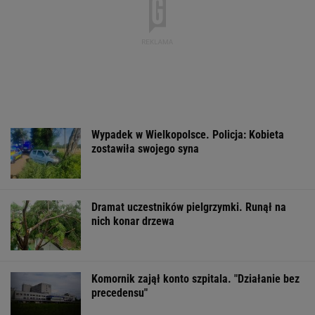
Do tej pory znane głównie z Europy
Zachodniej. Teraz takie miejsca powstają w
Polsce
MATERIAŁ PROMOCYJNY
Wyniki Lotto
Pomysł Glapińskiego z
Nadciąga OKI. 
06.08.2026 -
negatywną oceną EBC.
weto Nawrocki
EkstraPensja,
NBP załamałby zakaz
Minister Domań
EkstraPremia,
odpowiada
Kaskada, Lotto,
LottoPlus, MiniLotto,
MultiMulti
WSPÓŁPRACA PŁATNA Z WYBORCZA.PL
ZROZUM, POZNAJ, ODKRYWAJ
SEKCJA Z SUBSKRYPCJĄ