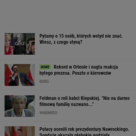
Rekord w Orlenie i nagła reakcja
byłego prezesa. Poszło o kierowców
BIZNES
Feldman o roli babci Kiepskiej. "Nie na darmo
filmową familię nazwano..."
WIADOMOŚCI
Polacy ocenili rok prezydentury Nawrockiego.
Sondaże ukazały głębokie podziały
Trzy minuty i wstrząs u Igi Świątek.
Szkoda, że Roig tego nie widział
SUBSKRYPCJA
Sandały Keen to synonim wakacyjnego