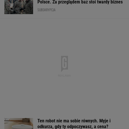
Zobaczył napis i był
Rekordowy kwartał
Państwo zapłac
pewien, że przegrał.
Orlenu. Zysk netto
problem z loka
Wyrzucił kupon wart
wystrzelił, a stacje za
Do Sejmu trafił
milion
granicą ratują marże
pomysł
WALUTY I GIEŁDA
EUR
USD
CHF
GBP
WIG
4,3011
3,7326
4,5950
5,0220
152 152,63
-0,03%
-0,03%
-0,01%
-0,03%
0,71%