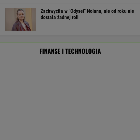
Konfederacja grzmi, ale zapomina o ważnej
rzeczy
Amerykański audyt wojskowy w
Polsce. Za przeglądem baz stoi twardy biznes
SUBSKRYPCJA