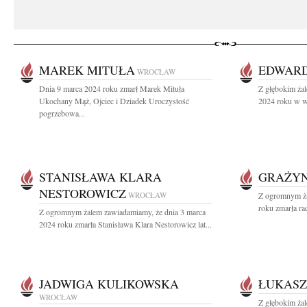
MAREK MITUŁA
EDWARD
WROCŁAW
Dnia 9 marca 2024 roku zmarł Marek Mituła
Z głębokim ża
Ukochany Mąż, Ojciec i Dziadek Uroczystość
2024 roku w wi
pogrzebowa...
STANISŁAWA KLARA
GRAŻYN
NESTOROWICZ
WROCŁAW
Z ogromnym ża
roku zmarła ra
Z ogromnym żalem zawiadamiamy, że dnia 3 marca
2024 roku zmarła Stanisława Klara Nestorowicz lat...
JADWIGA KULIKOWSKA
ŁUKASZ
WROCŁAW
Z głębokim żal