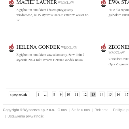
MACIEJ LAUNER
EWA ST
WROCŁAW
Z głębokim smutkiem i żalem przyjęliśmy
"Nie dla zapom
wiadomość, że 15 stycznia 2024 r. zmarł w wieku 86
głębokim żalem
lat...
HELENA GONDEK
ZBIGNI
WROCŁAW
WROCŁAW
Z głębokim smutkiem zawiadamiamy, że w dniu 7
Z wielkim żal
stycznia 2024 roku zmarła Helena Gondek nasza...
Ojca Zbigniewa
« poprzednie
1
...
8
9
10
11
12
13
14
15
16
17
Copyright © Wyborcza sp. z o.o.
O nas
Staże u nas
Reklama
Polityka 
Ustawienia prywatności