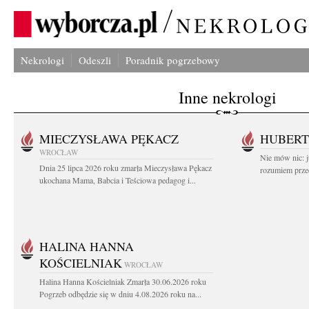
Nekrologi
Odeszli
Poradnik pogrzebowy
Inne nekrologi
MIECZYSŁAWA PĘKACZ
HUBERT
WROCŁAW
Nie mów nic: ju
Dnia 25 lipca 2026 roku zmarła Mieczysława Pękacz
rozumiem przed
ukochana Mama, Babcia i Teściowa pedagog i...
HALINA HANNA
KOŚCIELNIAK
WROCŁAW
Halina Hanna Kościelniak Zmarła 30.06.2026 roku
Pogrzeb odbędzie się w dniu 4.08.2026 roku na...