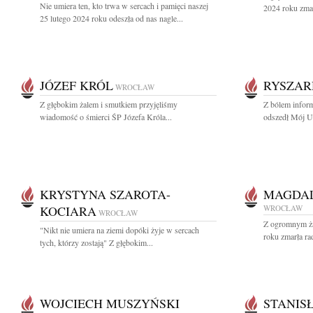
Nie umiera ten, kto trwa w sercach i pamięci naszej
2024 roku zma
25 lutego 2024 roku odeszła od nas nagle...
JÓZEF KRÓL
RYSZAR
WROCŁAW
Z głębokim żalem i smutkiem przyjęliśmy
Z bólem inform
wiadomość o śmierci ŚP Józefa Króla...
odszedł Mój U
KRYSTYNA SZAROTA-
MAGDAL
KOCIARA
WROCŁAW
WROCŁAW
Z ogromnym ża
"Nikt nie umiera na ziemi dopóki żyje w sercach
roku zmarła ra
tych, którzy zostają" Z głębokim...
WOJCIECH MUSZYŃSKI
STANIS