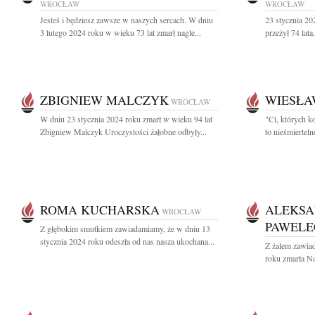
WROCŁAW
WROCŁAW
Jesteś i będziesz zawsze w naszych sercach. W dniu
23 stycznia 20
3 lutego 2024 roku w wieku 73 lat zmarł nagle...
przeżył 74 lata.
ZBIGNIEW MALCZYK
WIESŁA
WROCŁAW
W dniu 23 stycznia 2024 roku zmarł w wieku 94 lat
"Ci, których k
Zbigniew Malczyk Uroczystości żałobne odbyły...
to nieśmierteln
ROMA KUCHARSKA
ALEKSA
WROCŁAW
PAWELE
Z głębokim smutkiem zawiadamiamy, że w dniu 13
stycznia 2024 roku odeszła od nas nasza ukochana...
Z żalem zawiad
roku zmarła N