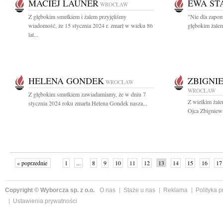
MACIEJ LAUNER
EWA ST
WROCŁAW
Z głębokim smutkiem i żalem przyjęliśmy
"Nie dla zapom
wiadomość, że 15 stycznia 2024 r. zmarł w wieku 86
głębokim żalem
lat...
HELENA GONDEK
ZBIGNI
WROCŁAW
WROCŁAW
Z głębokim smutkiem zawiadamiamy, że w dniu 7
Z wielkim żal
stycznia 2024 roku zmarła Helena Gondek nasza...
Ojca Zbigniewa
« poprzednie
1
...
8
9
10
11
12
13
14
15
16
17
Copyright © Wyborcza sp. z o.o.
O nas
Staże u nas
Reklama
Polityka 
Ustawienia prywatności