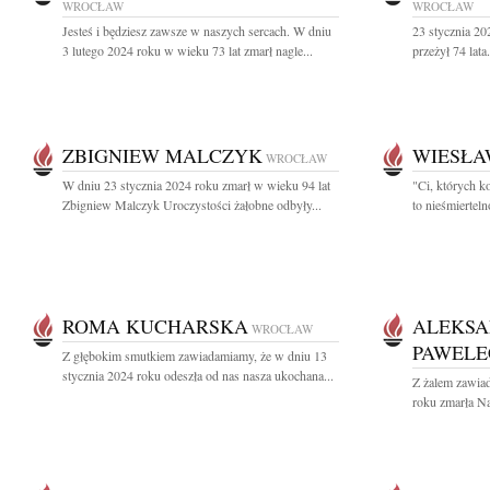
WROCŁAW
WROCŁAW
Jesteś i będziesz zawsze w naszych sercach. W dniu
23 stycznia 20
3 lutego 2024 roku w wieku 73 lat zmarł nagle...
przeżył 74 lata.
ZBIGNIEW MALCZYK
WIESŁA
WROCŁAW
W dniu 23 stycznia 2024 roku zmarł w wieku 94 lat
"Ci, których k
Zbigniew Malczyk Uroczystości żałobne odbyły...
to nieśmierteln
ROMA KUCHARSKA
ALEKSA
WROCŁAW
PAWELE
Z głębokim smutkiem zawiadamiamy, że w dniu 13
stycznia 2024 roku odeszła od nas nasza ukochana...
Z żalem zawiad
roku zmarła N