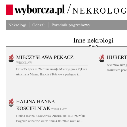
Nekrologi
Odeszli
Poradnik pogrzebowy
Inne nekrologi
MIECZYSŁAWA PĘKACZ
HUBERT
WROCŁAW
Nie mów nic: ju
Dnia 25 lipca 2026 roku zmarła Mieczysława Pękacz
rozumiem przed
ukochana Mama, Babcia i Teściowa pedagog i...
HALINA HANNA
KOŚCIELNIAK
WROCŁAW
Halina Hanna Kościelniak Zmarła 30.06.2026 roku
Pogrzeb odbędzie się w dniu 4.08.2026 roku na...