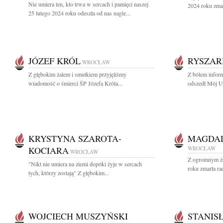
Nie umiera ten, kto trwa w sercach i pamięci naszej
2024 roku zma
25 lutego 2024 roku odeszła od nas nagle...
JÓZEF KRÓL
RYSZAR
WROCŁAW
Z głębokim żalem i smutkiem przyjęliśmy
Z bólem inform
wiadomość o śmierci ŚP Józefa Króla...
odszedł Mój U
KRYSTYNA SZAROTA-
MAGDAL
KOCIARA
WROCŁAW
WROCŁAW
Z ogromnym ża
"Nikt nie umiera na ziemi dopóki żyje w sercach
roku zmarła ra
tych, którzy zostają" Z głębokim...
WOJCIECH MUSZYŃSKI
STANIS