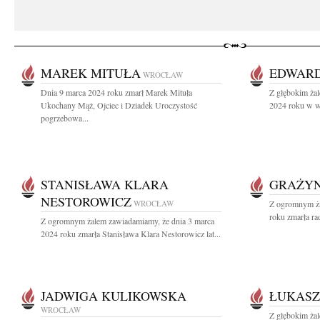
MAREK MITUŁA
EDWARD
WROCŁAW
Dnia 9 marca 2024 roku zmarł Marek Mituła
Z głębokim ża
Ukochany Mąż, Ojciec i Dziadek Uroczystość
2024 roku w wi
pogrzebowa...
STANISŁAWA KLARA
GRAŻYN
NESTOROWICZ
WROCŁAW
Z ogromnym ża
roku zmarła ra
Z ogromnym żalem zawiadamiamy, że dnia 3 marca
2024 roku zmarła Stanisława Klara Nestorowicz lat...
JADWIGA KULIKOWSKA
ŁUKASZ
WROCŁAW
Z głębokim żal